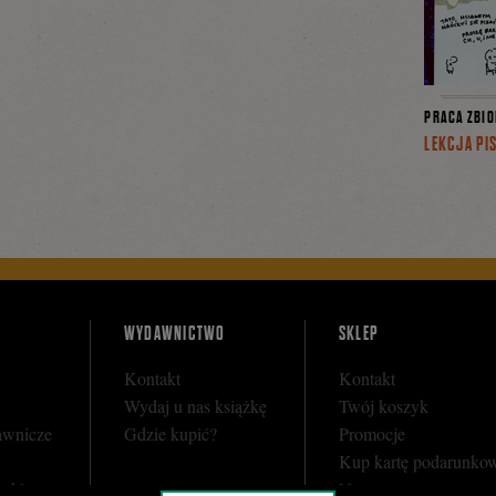
PRACA ZBI
LEKCJA PI
WYDAWNICTWO
SKLEP
Kontakt
Kontakt
Wydaj u nas książkę
Twój koszyk
awnicze
Gdzie kupić?
Promocje
Kup kartę podarunko
y sklepu
Nota prawna