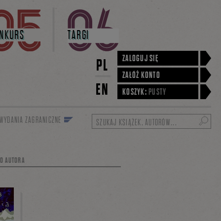
NKURS
TARGI
ZALOGUJ SIĘ
PL
ZAŁÓŻ KONTO
EN
KOSZYK:
PUSTY
WYDANIA ZAGRANICZNE
Szukaj
GO AUTORA