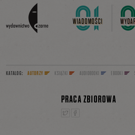
Linki do przejścia
WIADOMOŚCI
WYDAR
KATALOG:
AUTORZY
KSIĄŻKI
AUDIOBOOKI
EBOOKI
PRACA ZBIOROWA
Tweetnij
Podziel