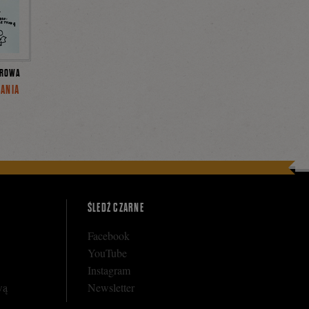
OROWA
SANIA
ŚLEDŹ CZARNE
Facebook
YouTube
Instagram
wą
Newsletter