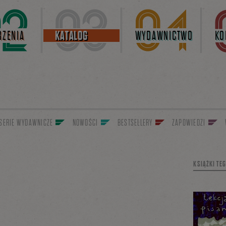
ZENIA
KATALOG
WYDAWNICTWO
KO
SERIE WYDAWNICZE
NOWOŚCI
BESTSELLERY
ZAPOWIEDZI
KSIĄŻKI TE