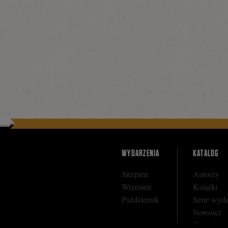
się
na
Facebooku
WYDARZENIA
KATALOG
Sierpień
Autorzy
Wrzesień
Książki
Październik
Serie wyd
Nowości
Bestseller