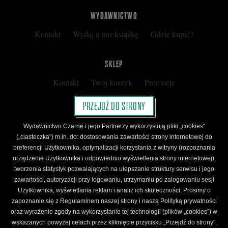
WYDAWNICTWO
Kontakt
Wydaj u nas książkę
Gdzie kupić?
SKLEP
Kontakt
Twój koszyk
Promocje
Kup kartę podarunkową
Nota prawna
PRZEJDŹ DO STRONY
Regulamin
Polityka prywatności
Wydawnictwo Czarne i jego Partnerzy wykorzystują pliki „cookies"
Regulamin Klubu Czarnego
(„ciasteczka") m.in. do: dostosowania zawartości strony internetowej do
preferencji Użytkownika, optymalizacji korzystania z witryny (rozpoznania
Regulamin Karty Podarunkowej
urządzenie Użytkownika i odpowiednio wyświetlenia strony internetowej),
tworzenia statystyk pozwalających na ulepszanie struktury serwisu i jego
zawartości, autoryzacji przy logowaniu, utrzymaniu po zalogowaniu sesji
ŚLEDŹ CZARNE
Użytkownika, wyświetlania reklam i analiz ich skuteczności. Prosimy o
Facebook
YouTube
Instagram
Newsletter
zapoznanie się z Regulaminem naszej strony i naszą Polityką prywatności
oraz wyrażenie zgody na wykorzystanie tej technologii (plików „cookies") w
wskazanych powyżej celach przez kliknięcie przycisku „Przejdź do strony".