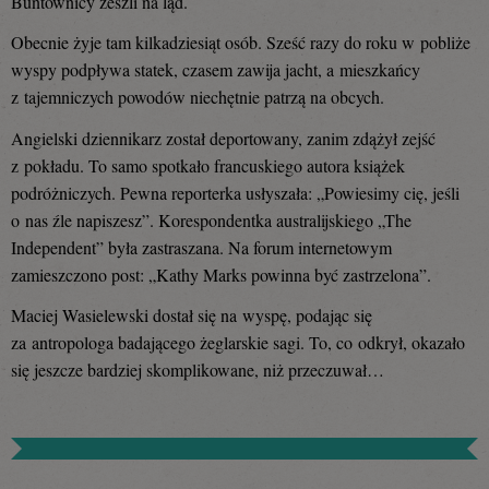
Buntownicy zeszli na ląd.
Obecnie żyje tam kilkadziesiąt osób. Sześć razy do roku w pobliże
wyspy podpływa statek, czasem zawija jacht, a mieszkańcy
z tajemniczych powodów niechętnie patrzą na obcych.
Angielski dziennikarz został deportowany, zanim zdążył zejść
z pokładu. To samo spotkało francuskiego autora książek
podróżniczych. Pewna reporterka usłyszała: „Powiesimy cię, jeśli
o nas źle napiszesz”. Korespondentka australijskiego „The
Independent” była zastraszana. Na forum internetowym
zamieszczono post: „Kathy Marks powinna być zastrzelona”.
Maciej Wasielewski dostał się na wyspę, podając się
za antropologa badającego żeglarskie sagi. To, co odkrył, okazało
się jeszcze bardziej skomplikowane, niż przeczuwał…