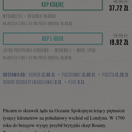
44,90 ZŁ
KUP KSIĄŻKĘ
37,72 ZŁ
WYDANIE III・OKŁADKA TWARDA
się
NAJNIŻSZA CENA Z 30 DNI PRZED OBNIŻKĄ:
31,43 ZŁ
24,90 ZŁ
KUP E-BOOK
19,92 ZŁ
na
JUTRO PRZYPŁYNIE KRÓLOWA・WYDANIE I・MOBI, EPUB
NAJNIŻSZA CENA Z 30 DNI PRZED OBNIŻKĄ:
16,18 ZŁ
Facebooku
DOSTAWA OD:
KURIER
12,60 ZŁ
PACZKOMAT
13,90 ZŁ
POCZTA
12,20 ZŁ
ODBIÓR OSOBISTY (WARSZAWA)
0 ZŁ
PLIKI
0 ZŁ
Pitcairn to skrawek lądu na Oceanie Spokojnym leżący piętnaście
tysięcy kilometrów na południowy wschód od Londynu. W 1790
roku do brzegów wyspy przybił brytyjski okręt Bounty.