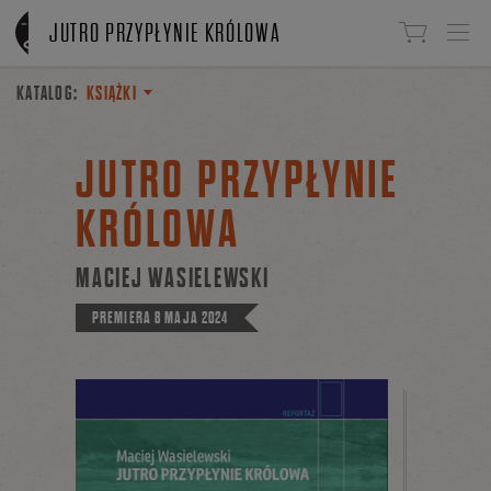
Linki do przejścia
JUTRO PRZYPŁYNIE KRÓLOWA
KATALOG:
KSIĄŻKI
JUTRO PRZYPŁYNIE
KRÓLOWA
MACIEJ WASIELEWSKI
PREMIERA
8 MAJA 2024