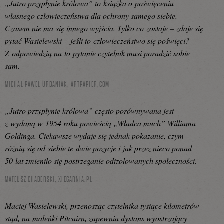
„Jutro przypłynie królowa” to książka o poświęceniu
własnego człowieczeństwa dla ochrony samego siebie.
Czasem nie ma się innego wyjścia. Tylko co zostaje – zdaje się
pytać Wasielewski – jeśli to człowieczeństwo się poświęci?
Z odpowiedzią na to pytanie czytelnik musi poradzić sobie
sam.
MICHAŁ PAWEŁ URBANIAK,
ARTPAPIER.COM
„Jutro przypłynie królowa” często porównywana jest
z wydaną w 1954 roku powieścią „Władca much” Williama
Goldinga. Ciekawsze wydaje się jednak pokazanie, czym
różnią się od siebie te dwie pozycje i jak przez nieco ponad
50 lat zmieniło się postrzeganie odizolowanych społeczności.
MATEUSZ CHABERSKI,
XIEGARNIA.PL
Maciej Wasielewski, przenosząc czytelnika tysiące kilometrów
stąd, na maleńki Pitcairn, zapewnia dystans wyostrzający