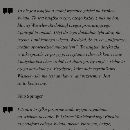
To nie jest książka o małej wysepce gdzieś na krańcu
świata. To jest książka o tym, czego każdy z nas się boi.
Maciej Wasielewski dotknął czegoś przerażającego
i potrafił to opisać. Użył do tego dokładnie tylu słów, ilu
trzeba, i ani jednego więcej. Wiedział, że to, co „najgorsze,
można opowiedzieć milczeniem”. Ta książka dotyka zła
w taki sposób, że po jej przeczytaniu człowiek koniecznie
i natychmiast chce zrobić coś dobrego, by zmyć z siebie to,
czego doświadczył. Przeżycie, które daje czytelnikowi
Wasielewski, nie jest ani łatwe, ani przyjemne. Jest
za to konieczne.
Filip Springer
Pitcairn to tylko pozornie mała wyspa zagubiona
na wielkim oceanie. W książce Wasielewskiego Pitcairn
to metafora całego świata, piekła, które my, ludzie,