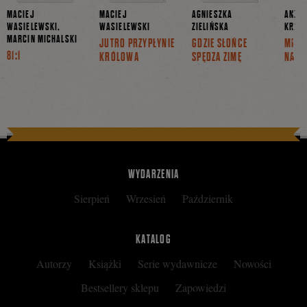
MACIEJ
MACIEJ
AGNIESZKA
ANET
WASIELEWSKI,
WASIELEWSKI
ZIELIŃSKA
KRAĆ
MARCIN MICHALSKI
JUTRO PRZYPŁYNIE
GDZIE SŁOŃCE
MILI
81:1
KRÓLOWA
SPĘDZA ZIMĘ
NARA
WYDARZENIA
Sierpień
Wrzesień
Październik
KATALOG
Autorzy
Książki
Serie wydawnicze
Nowości
Bestsellery sklepu
Zapowiedzi