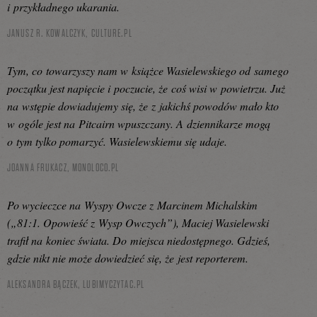
i przykładnego ukarania.
JANUSZ R. KOWALCZYK,
CULTURE.PL
Tym, co towarzyszy nam w książce Wasielewskiego od samego
początku jest napięcie i poczucie, że coś wisi w powietrzu. Już
na wstępie dowiadujemy się, że z jakichś powodów mało kto
w ogóle jest na Pitcairn wpuszczany. A dziennikarze mogą
o tym tylko pomarzyć. Wasielewskiemu się udaje.
JOANNA FRUKACZ,
MONOLOCO.PL
Po wycieczce na Wyspy Owcze z Marcinem Michalskim
(„81:1. Opowieść z Wysp Owczych”), Maciej Wasielewski
trafił na koniec świata. Do miejsca niedostępnego. Gdzieś,
gdzie nikt nie może dowiedzieć się, że jest reporterem.
ALEKSANDRA BĄCZEK,
LUBIMYCZYTAC.PL