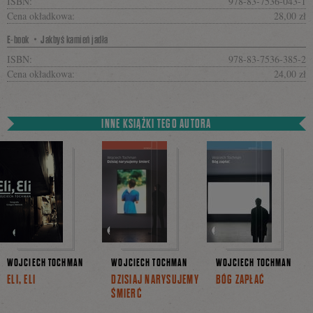
ISBN:
978-83-7536-043-1
Cena okładkowa:
28,00 zł
E-book・Jakbyś kamień jadła
ISBN:
978-83-7536-385-2
Cena okładkowa:
24,00 zł
INNE KSIĄŻKI TEGO AUTORA
WOJCIECH TOCHMAN
WOJCIECH TOCHMAN
WOJCIECH TOCHMAN
ELI, ELI
DZISIAJ NARYSUJEMY
BÓG ZAPŁAĆ
ŚMIERĆ