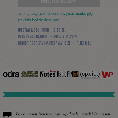
PRODUKT NIEDOSTĘPNY
Kliknij tutaj, jeśli chcesz otrzymać maila, gdy
się
produkt będzie dostępny
DOSTAWA OD:
KURIER
12,60 ZŁ
PACZKOMAT
13,90 ZŁ
POCZTA
12,20 ZŁ
na
ODBIÓR OSOBISTY (WARSZAWA)
0 ZŁ
PLIKI
0 ZŁ
Facebooku
Po co mi ten śmiercionośny upał pełen much? Po co ten