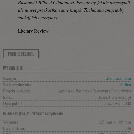
Bushowi i Billowi Clintonowi. Pewnie by jej nie przeczytali,
ale nawet przekartkowanie książki Tochmana zmąciłoby
spokój ich emerytury
Literary Review
POBIERZ OKŁADKĘ
WYDANIE III
Kategoria:
Literatura faktu
Seria wydawnicza:
Sulina
Projekt okładki:
Agnieszka Pasierska/Pracownia Papierówka
Skład:
Robert Oleś/d2d.pl
Data publikacji:
24 czerwca 2008
Okładka miękka, foliowana ze skrzydełkami
Wymiary:
125 mm × 195 mm
Liczba stron:
136