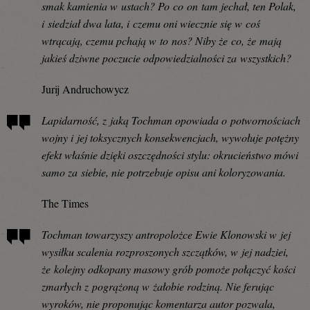
smak kamienia w ustach? Po co on tam jechał, ten Polak,
i siedział dwa lata, i czemu oni wiecznie się w coś
wtrącają, czemu pchają w to nos? Niby że co, że mają
jakieś dziwne poczucie odpowiedzialności za wszystkich?
Jurij Andruchowycz
Lapidarność, z jaką Tochman opowiada o potwornościach
wojny i jej toksycznych konsekwencjach, wywołuje potężny
efekt właśnie dzięki oszczędności stylu: okrucieństwo mówi
samo za siebie, nie potrzebuje opisu ani koloryzowania.
The Times
Tochman towarzyszy antropolożce Ewie Klonowski w jej
wysiłku scalenia rozproszonych szczątków, w jej nadziei,
że kolejny odkopany masowy grób pomoże połączyć kości
zmarłych z pogrążoną w żałobie rodziną. Nie ferując
wyroków, nie proponując komentarza autor pozwala,