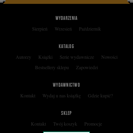
WYDARZENIA
Sierpień
Wrzesień
Październik
KATALOG
Autorzy
Książki
Serie wydawnicze
Nowości
Bestsellery sklepu
Zapowiedzi
WYDAWNICTWO
Kontakt
Wydaj u nas książkę
Gdzie kupić?
SKLEP
Kontakt
Twój koszyk
Promocje