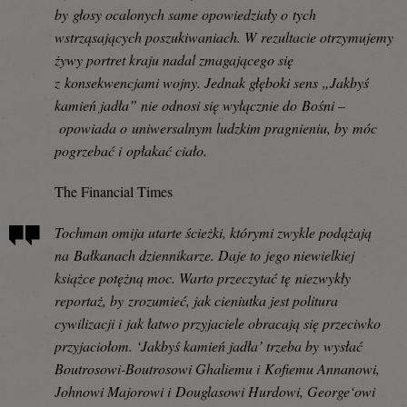
by głosy ocalonych same opowiedziały o tych
wstrząsających poszukiwaniach. W rezultacie otrzymujemy
żywy portret kraju nadal zmagającego się
z konsekwencjami wojny. Jednak głęboki sens „Jakbyś
kamień jadła” nie odnosi się wyłącznie do Bośni –
opowiada o uniwersalnym ludzkim pragnieniu, by móc
pogrzebać i opłakać ciało.
The Financial Times
Tochman omija utarte ścieżki, którymi zwykle podążają
na Bałkanach dziennikarze. Daje to jego niewielkiej
książce potężną moc. Warto przeczytać tę niezwykły
reportaż, by zrozumieć, jak cieniutka jest politura
cywilizacji i jak łatwo przyjaciele obracają się przeciwko
przyjaciołom. ‘Jakbyś kamień jadła’ trzeba by wysłać
Boutrosowi-Boutrosowi Ghaliemu i Kofiemu Annanowi,
Johnowi Majorowi i Douglasowi Hurdowi, George‘owi