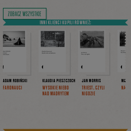
ZOBACZ WSZYSTKIE
INNI KLIENCI KUPILI RÓWNIEŻ:
ADAM ROBIŃSKI
KLAUDIA PIESZCZOCH
JAN MORRIS
MACIE
FARONAUCI
WYSOKIE NIEBO
TRIEST, CZYLI
NASI
NAD MADRYTEM
NIGDZIE