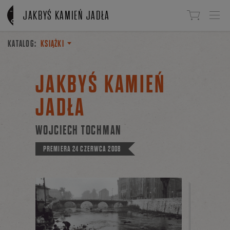
Linki do przejścia
JAKBYŚ KAMIEŃ JADŁA
KATALOG:
KSIĄŻKI
JAKBYŚ KAMIEŃ
JADŁA
WOJCIECH TOCHMAN
PREMIERA
24 CZERWCA 2008