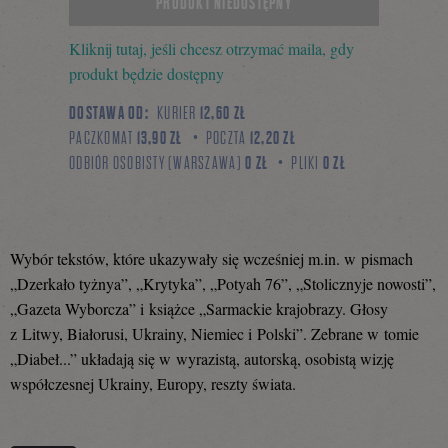
PRODUKT NIEDOSTĘPNY
Kliknij tutaj, jeśli chcesz otrzymać maila, gdy
się
produkt będzie dostępny
DOSTAWA OD:
KURIER
12,60 ZŁ
PACZKOMAT
13,90 ZŁ
POCZTA
12,20 ZŁ
na
ODBIÓR OSOBISTY (WARSZAWA)
0 ZŁ
PLIKI
0 ZŁ
Facebooku
Wybór tekstów, które ukazywały się wcześniej m.in. w pismach
„Dzerkało tyżnya”, „Krytyka”, „Potyah 76”, „Stolicznyje nowosti”,
„Gazeta Wyborcza” i książce „Sarmackie krajobrazy. Głosy
z Litwy, Białorusi, Ukrainy, Niemiec i Polski”. Zebrane w tomie
„Diabeł...” układają się w wyrazistą, autorską, osobistą wizję
współczesnej Ukrainy, Europy, reszty świata.