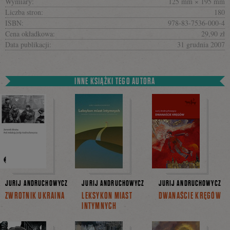
Wymiary:
125 mm × 195 mm
Liczba stron:
180
ISBN:
978-83-7536-000-4
Cena okładkowa:
29,90 zł
Data publikacji:
31 grudnia 2007
INNE KSIĄŻKI TEGO AUTORA
JURIJ ANDRUCHOWYCZ
JURIJ ANDRUCHOWYCZ
JURIJ ANDRUCHOWYCZ
ZWROTNIK UKRAINA
LEKSYKON MIAST
DWANAŚCIE KRĘGÓW
INTYMNYCH