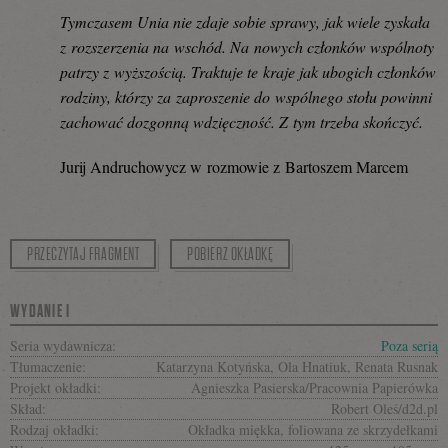
Tymczasem Unia nie zdaje sobie sprawy, jak wiele zyskała
z rozszerzenia na wschód. Na nowych członków wspólnoty
patrzy z wyższością. Traktuje te kraje jak ubogich członków
rodziny, którzy za zaproszenie do wspólnego stołu powinni
zachować dozgonną wdzięczność. Z tym trzeba skończyć.
Jurij Andruchowycz w rozmowie z Bartoszem Marcem
PRZECZYTAJ FRAGMENT
POBIERZ OKŁADKĘ
WYDANIE I
Seria wydawnicza:
Poza serią
Tłumaczenie:
Katarzyna Kotyńska, Ola Hnatiuk, Renata Rusnak
Projekt okładki:
Agnieszka Pasierska/Pracownia Papierówka
Skład:
Robert Oleś/d2d.pl
Rodzaj okładki:
Okładka miękka, foliowana ze skrzydełkami