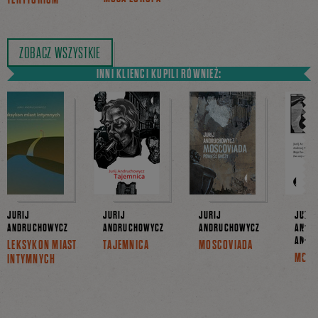
ZOBACZ WSZYSTKIE
INNI KLIENCI KUPILI RÓWNIEŻ:
JURIJ
JURIJ
JURIJ
JURIJ
ANDRUCHOWYCZ
ANDRUCHOWYCZ
ANDRUCHOWYCZ
ANDR
ANDRZ
LEKSYKON MIAST
TAJEMNICA
MOSCOVIADA
MOJA
INTYMNYCH