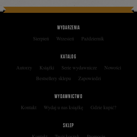
WYDARZENIA
Sierpień
Wrzesień
Październik
KATALOG
Autorzy
Książki
Serie wydawnicze
Nowości
Bestsellery sklepu
Zapowiedzi
WYDAWNICTWO
Kontakt
Wydaj u nas książkę
Gdzie kupić?
SKLEP
Kontakt
Twój koszyk
Promocje