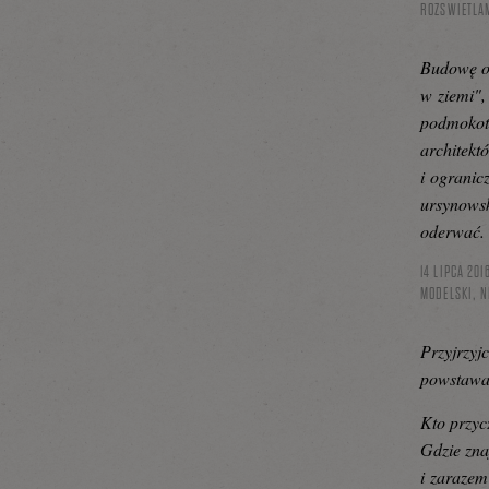
ROZSWIETLA
Budowę os
w ziemi",
podmokot
architekt
i ogranic
ursynowsk
oderwać.
14 LIPCA 201
MODELSKI, N
Przyjrzyj
powstawał
Kto przycz
Gdzie zna
i zarazem