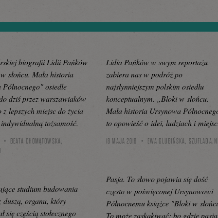
rskiej biografii Lidii Pańków
Lidia Pańków w swym reportażu
i w słońcu. Mała historia
zabiera nas w podróż po
 Północnego" osiedle
najsłynniejszym polskim osiedlu
do dziś przez warszawiaków
konceptualnym. „Bloki w słońcu.
o z lepszych miejsc do życia
Mała historia Ursynowa Północneg
 indywidualną tożsamość.
to opowieść o idei, ludziach i miejsc
BEATA CHOMĄTOWSKA,
18 MAJA 2016
EWA GLUBIŃSKA,
SZUFLADA.N
L
Pasja. To słowo pojawia się dość
ujące studium budowania
często w poświęconej Ursynowowi
z duszą, organu, który
Północnemu książce "Bloki w słońc
ał się częścią stołecznego
To może zaskakiwać: bo gdzie pasja