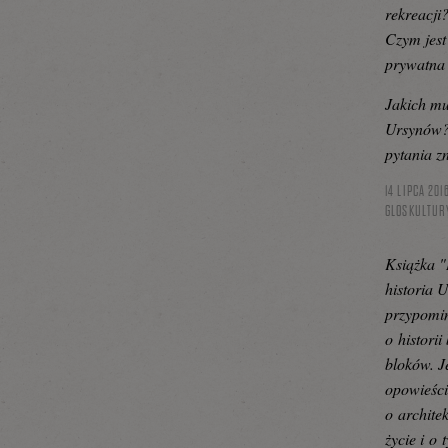
rekreacji?
Czym jest
prywatna 
Jakich m
Ursynów? 
pytania z
14 LIPCA 201
GLOSKULTUR
Książka "
historia 
przypomi
o histori
bloków. J
opowieści
o archite
życie i o 