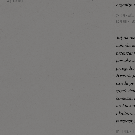
Wydanie I
organizm
23 CZERWCA 
KAZIMIEROW
Już od pi
autorka m
przejrzan
poszukiwa
przegadan
Historia 
osiedli p
zamówieni
konteksta
architekt
i kulturo
muzyczny
05 LIPCA 201