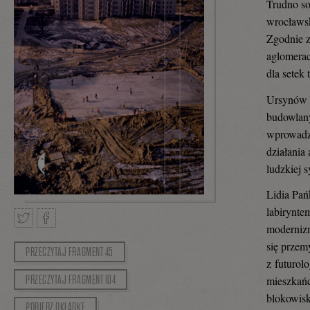
Trudno so
wrocławs
Zgodnie z
aglomerac
dla setek
Ursynów P
budowlany
wprowadza
działania
ludzkiej 
Lidia Pa
labirynte
modernizm
się przem
PRZECZYTAJ FRAGMENT 45
Tweetnij
Podziel
z futurol
PRZECZYTAJ FRAGMENT 104
mieszkańc
blokowisk
POBIERZ OKŁADKĘ
się