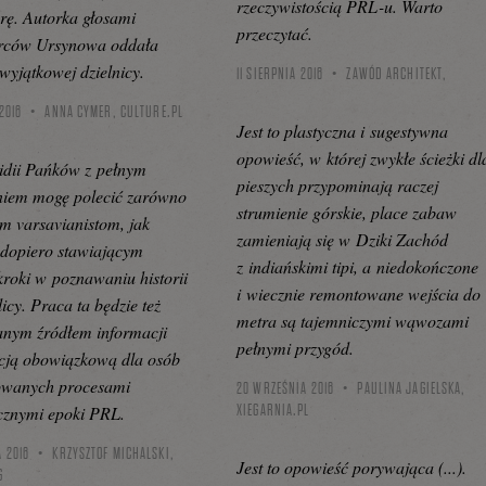
rzeczywistością PRL-u. Warto
urę. Autorka głosami
przeczytać.
rców Ursynowa oddała
 wyjątkowej dzielnicy.
11 SIERPNIA 2016
ZAWÓD ARCHITEKT,
2016
ANNA CYMER,
CULTURE.PL
Jest to plastyczna i sugestywna
opowieść, w której zwykłe ścieżki dl
idii Pańków z pełnym
pieszych przypominają raczej
niem mogę polecić zarówno
strumienie górskie, place zabaw
 varsavianistom, jak
zamieniają się w Dziki Zachód
dopiero stawiającym
z indiańskimi tipi, a niedokończone
kroki w poznawaniu historii
i wiecznie remontowane wejścia do
licy. Praca ta będzie też
metra są tajemniczymi wąwozami
anym źródłem informacji
pełnymi przygód.
cją obowiązkową dla osób
sowanych procesami
20 WRZEŚNIA 2016
PAULINA JAGIELSKA,
XIEGARNIA.PL
cznymi epoki PRL.
 2016
KRZYSZTOF MICHALSKI,
Jest to opowieść porywająca (...).
G