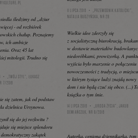
MYKULTURE.PL
11 LIPCA 2016
„PRZEWODNIK KATOLICKI”,
NATALIA BUDZYŃSKA, NR 28
iedla śledzimy od ,,dziur
 więcej - od rozbiórek
Wielkie idee zderzyły się
owskich chałup. Poznajemy
z socjalistyczną biurokracją, braka
ów, ich ambicje
w dostawie materiałów budowlanyc
zenia. Oraz 45 lat
niedoróbkami, prowizorką. A punk
iej mitologii. Trudno się
wyjścia było marzenie o połączeniu
nowoczesności z tradycją, o miejscu
6
„TWÓJ STYL”, ŁUKASZ
w którym tysiące ludzi znajdą nowy
R 7/2016
dom i nie będą czuć się obco. (...) T
książka o tym śnie.
cie się zatem, jak od podstaw
14 LIPCA 2016
„URODA ŻYCIA”, JAKUB
a dzielnica Ursynowa.
DEMIAŃCZUK, NR 8/2016
ynił się do jej rozkwitu ?
jduje się miejsce splendoru
 demokratyczny zakątek
Autorka, ceniona dziennikarka, tym