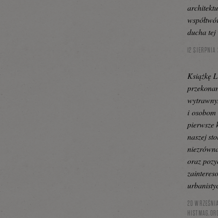
architekt
współtwó
ducha tej
12 SIERPNIA 
Książkę L
przekona
wytrawnym
i osobom 
pierwsze 
naszej sto
niezrówn
oraz pozy
zaintere
urbanisty
20 WRZEŚNIA
HISTMAG.OR