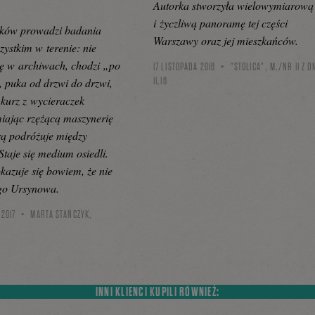
Autorka stworzyła wielowymiarową
i życzliwą panoramę tej części
ńków prowadzi badania
Warszawy oraz jej mieszkańców.
zystkim w terenie: nie
ę w archiwach, chodzi „po
17 LISTOPADA 2016
"STOLICA", M./NR 11 Z D
11.16
, puka od drzwi do drzwi,
 kurz z wycieraczek
iając rzężącą maszynerię
rą podróżuje między
Staje się medium osiedli.
okazuje się bowiem, że nie
go Ursynowa.
 2017
MARTA STAŃCZYK,
L
INNI KLIENCI KUPILI RÓWNIEŻ: