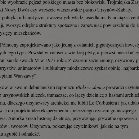
bie wyobrazić pejzaż polskiego miasta bez blokowisk. Trójmiejska Zas
ki Nowy Dwór czy wreszcie warszawskie pasmo Ursynów-Kabaty.
 polityką urbanistyczną ówczesnych władz, osiedla miały odciążać cen
ji, tworzyć odrębne struktury społeczne i zapewniać powierzchnię do ż
 tysięcy mieszkańców.
ółnocny zaprojektowano jako jedną z ostatnich gigantycznych inwesty
ch tego typu. Powstał w całości z wielkiej płyty, a pierwsi mieszkańc
li się do swoich M w 1977 roku. Z czasem zazieleniony, ożywiony p
 artystów, animatorów i subkultury młodzieżowe zyskał opinię „najbardz
sypialni Warszawy”.
ńków w swoim debiutanckim reportażu
Bloki w słońcu
prowadzi czyteln
m ursynowskich uliczek, tłumacząc, co łączy dzielnicę z hasłami archite
u, dlaczego ursynowscy architekci nie lubili Le Corbusiera i jak udał
ycić do projektu idee eksperymentu społecznego czasem graniczącego
ogią. Autorka kreśli historię dzielnicy, przywołując prywatne opowieści
ów i twórców Ursynowa, pokazując czytelnikowi, jak się na tym
u zgubić i odnaleźć.