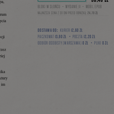
pa,
BLOKI W SŁOŃCU・WYDANIE II・MOBI, EPUB
NAJNIŻSZA CENA Z 30 DNI PRZED OBNIŻKĄ:
24,70 ZŁ
trum
ycia
DOSTAWA OD:
KURIER
12,60 ZŁ
cji
PACZKOMAT
13,90 ZŁ
POCZTA
12,20 ZŁ
y
ODBIÓR OSOBISTY (WARSZAWA)
0 ZŁ
PLIKI
0 ZŁ
rzez
iej
ika
ktury
o im