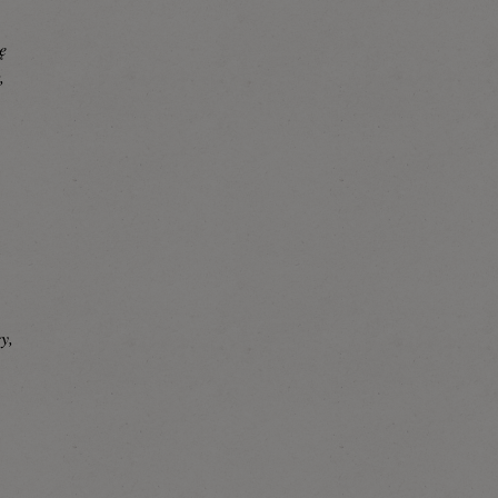
ię
,
y,