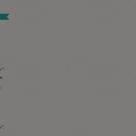
o”
u.
ET
u".