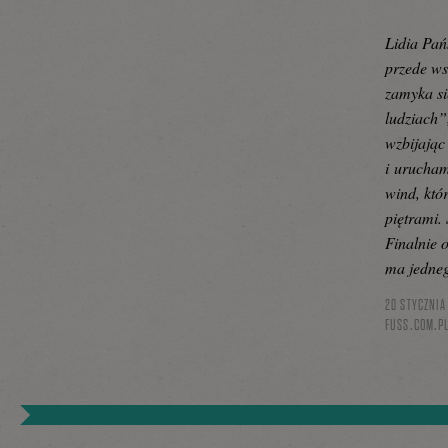
Lidia Pa
przede ws
zamyka si
ludziach”
wzbijając
i urucham
wind, któ
piętrami. 
Finalnie 
ma jedne
20 STYCZNIA
FUSS.COM.P