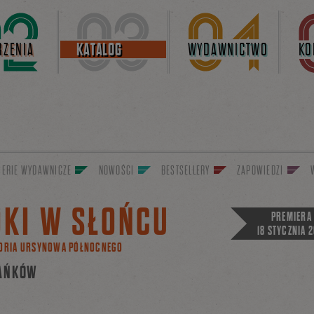
ZENIA
KATALOG
WYDAWNICTWO
KO
SERIE WYDAWNICZE
NOWOŚCI
BESTSELLERY
ZAPOWIEDZI
OKI W SŁOŃCU
PREMIERA
18 STYCZNIA 2
TORIA URSYNOWA PÓŁNOCNEGO
PAŃKÓW