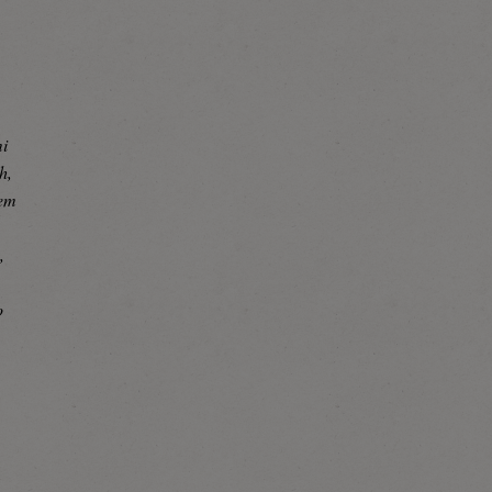
mi
h,
tem
,
o