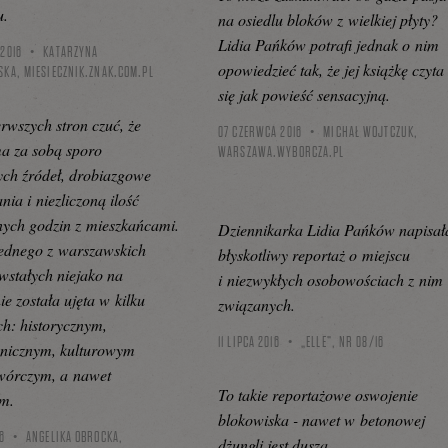
u.
na osiedlu bloków z wielkiej płyty?
Lidia Pańków potrafi jednak o nim
2016
KATARZYNA
opowiedzieć tak, że jej książkę czyta
SKA,
MIESIECZNIK.ZNAK.COM.PL
się jak powieść sensacyjną.
erwszych stron czuć, że
07 CZERWCA 2016
MICHAŁ WOJTCZUK,
a za sobą sporo
WARSZAWA.WYBORCZA.PL
ych źródeł, drobiazgowe
nia i niezliczoną ilość
ych godzin z mieszkańcami.
Dziennikarka Lidia Pańków napisał
jednego z warszawskich
błyskotliwy reportaż o miejscu
owstałych niejako na
i niezwykłych osobowościach z nim
e została ujęta w kilku
związanych.
ch: historycznym,
11 LIPCA 2016
„ELLE”, NR 08/16
onicznym, kulturowym
twórczym, a nawet
To takie reportażowe oswojenie
m.
blokowiska - nawet w betonowej
6
ANGELIKA OBROCKA,
dżungli jest dusza.