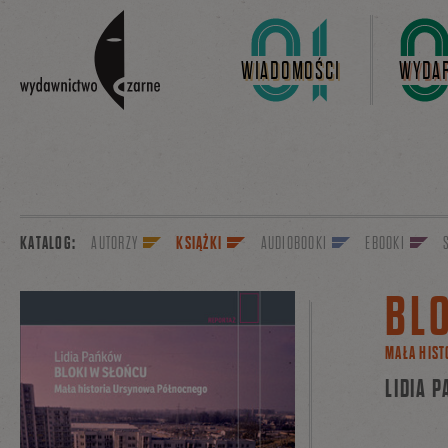
Linki do przejścia
WIADOMOŚCI
WYDAR
KATALOG:
AUTORZY
KSIĄŻKI
AUDIOBOOKI
EBOOKI
BL
MAŁA HIS
LIDIA 