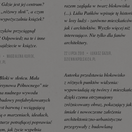
 Gdzie jest jej centrum?
razem zagląda w twarz blokowiska
 „różowy słoń”, a czym
(...). Lidia Pańków wpisuje tę histor
wypożyczalnia książek?
w losy ludzi - zarówno mieszkańców
jak i architektów. Wyszło więcej niż
uzyków przyciągnął
interesująco. Nie tylko dla fanów
Odpowiedz na te i inne
architektury.
najdziecie w książce.
22 LIPCA 2016
ŁUKASZ GAZUR,
6
MAGDALENA KUREK,
DZIENNIKPOLSKI24.PL
Y.PL
Autorka przedstawia blokowisko
Bloki w słońcu. Mała
z różnych punktów widzenia:
Ursynowa Północnego" nie
wypowiadają się twórcy i mieszkańc
na nudnego wywodu
dzięki czemu otrzymujemy
i budowy prefabrykowanych
zróżnicowany obraz, pokazujący jak
est barwną i wciągającą
śmiałe i nowoczesne założenia
ą o marzeniach, ideałach,
architektoniczno-urbanistyczne
kturze potrafiącej poprawiać
przegrywały z budowlaną
tym, jak życie wypełnia