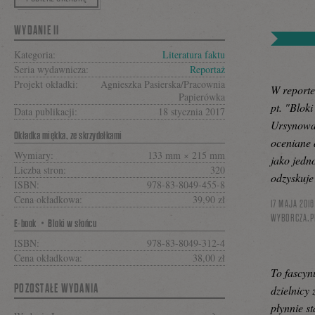
WYDANIE II
Kategoria:
Literatura faktu
na
Seria wydawnicza:
Reportaż
Projekt okładki:
Agnieszka Pasierska/Pracownia
W reporte
Papierówka
pt. "Blok
Data publikacji:
Facebooku
18 stycznia 2017
Ursynowa
Okładka miękka, ze skrzydełkami
oceniane 
Wymiary:
133 mm × 215 mm
jako jedn
Liczba stron:
320
odzyskuje
ISBN:
978-83-8049-455-8
Cena okładkowa:
39,90 zł
17 MAJA 2016
WYBORCZA.P
E-book・Bloki w słońcu
ISBN:
978-83-8049-312-4
Cena okładkowa:
38,00 zł
To fascyn
POZOSTAŁE WYDANIA
dzielnicy 
płynnie st