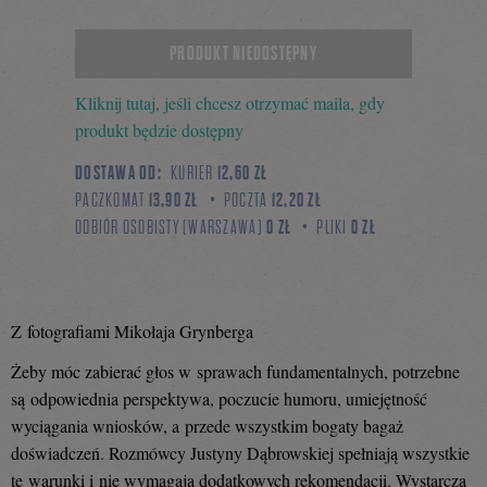
Tweetnij
Podziel
PRODUKT NIEDOSTĘPNY
Kliknij tutaj, jeśli chcesz otrzymać maila, gdy
się
produkt będzie dostępny
DOSTAWA OD:
KURIER
12,60 ZŁ
PACZKOMAT
13,90 ZŁ
POCZTA
12,20 ZŁ
na
ODBIÓR OSOBISTY (WARSZAWA)
0 ZŁ
PLIKI
0 ZŁ
Facebooku
Z fotografiami Mikołaja Grynberga
Żeby móc zabierać głos w sprawach fundamentalnych, potrzebne
są odpowiednia perspektywa, poczucie humoru, umiejętność
wyciągania wniosków, a przede wszystkim bogaty bagaż
doświadczeń. Rozmówcy Justyny Dąbrowskiej spełniają wszystkie
te warunki i nie wymagają dodatkowych rekomendacji. Wystarczą