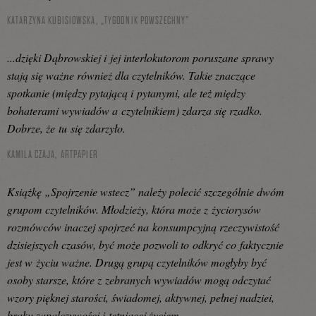
KATARZYNA KUBISIOWSKA,
„TYGODNIK POWSZECHNY”
...dzięki Dąbrowskiej i jej interlokutorom poruszane sprawy
stają się ważne również dla czytelników. Takie znaczące
spotkanie (między pytającą i pytanymi, ale też między
bohaterami wywiadów a czytelnikiem) zdarza się rzadko.
Dobrze, że tu się zdarzyło.
KAMILA CZAJA,
ARTPAPIER
Książkę „Spojrzenie wstecz” należy polecić szczególnie dwóm
grupom czytelników. Młodzieży, która może z życiorysów
rozmówców inaczej spojrzeć na konsumpcyjną rzeczywistość
dzisiejszych czasów, być może pozwoli to odkryć co faktycznie
jest w życiu ważne. Drugą grupą czytelników mogłyby być
osoby starsze, które z zebranych wywiadów mogą odczytać
wzory pięknej starości, świadomej, aktywnej, pełnej nadziei,
braku zapalczywości i tętniącej życiem.