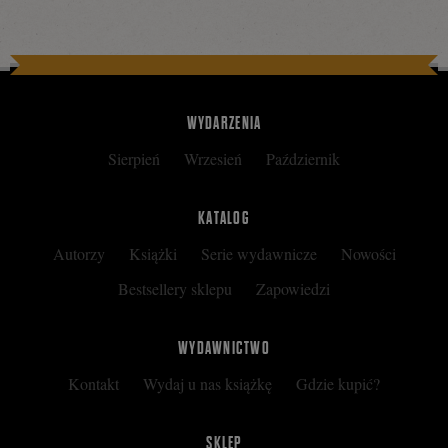
WYDARZENIA
Sierpień
Wrzesień
Październik
KATALOG
Autorzy
Książki
Serie wydawnicze
Nowości
Bestsellery sklepu
Zapowiedzi
WYDAWNICTWO
Kontakt
Wydaj u nas książkę
Gdzie kupić?
SKLEP