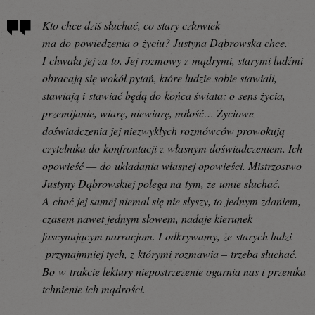
Kto chce dziś słuchać, co stary człowiek
ma do powiedzenia o życiu? Justyna Dąbrowska chce.
I chwała jej za to. Jej rozmowy z mądrymi, starymi ludźmi
obracają się wokół pytań, które ludzie sobie stawiali,
stawiają i stawiać będą do końca świata: o sens życia,
przemijanie, wiarę, niewiarę, miłość… Życiowe
doświadczenia jej niezwykłych rozmówców prowokują
czytelnika do konfrontacji z własnym doświadczeniem. Ich
opowieść — do układania własnej opowieści. Mistrzostwo
Justyny Dąbrowskiej polega na tym, że umie słuchać.
A choć jej samej niemal się nie słyszy, to jednym zdaniem,
czasem nawet jednym słowem, nadaje kierunek
fascynującym narracjom. I odkrywamy, że starych ludzi –
przynajmniej tych, z którymi rozmawia – trzeba słuchać.
Bo w trakcie lektury niepostrzeżenie ogarnia nas i przenika
tchnienie ich mądrości.