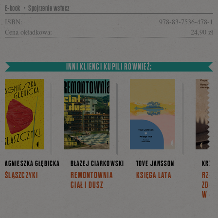
E-book・Spojrzenie wstecz
ISBN:
978-83-7536-478-1
Cena okładkowa:
24,90 zł
INNI KLIENCI KUPILI RÓWNIEŻ:
AGNIESZKA GŁĘBICKA
BŁAŻEJ CIARKOWSKI
TOVE JANSSON
KRZYS
ŚLĄSZCZYKI
REMONTOWNIA
KSIĘGA LATA
RZEC
CIAŁ I DUSZ
ZDAR
W PO