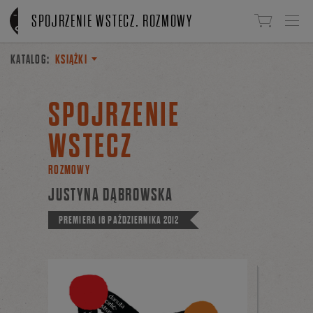
Linki do przejścia
SPOJRZENIE WSTECZ. ROZMOWY
KATALOG:
KSIĄŻKI
SPOJRZENIE
WSTECZ
ROZMOWY
JUSTYNA DĄBROWSKA
PREMIERA
16 PAŹDZIERNIKA 2012