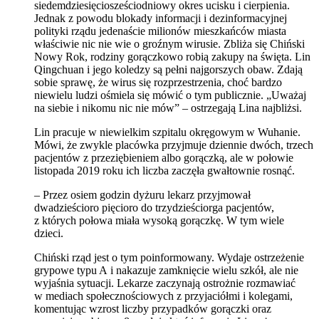
siedemdziesięciosześciodniowy okres ucisku i cierpienia.
Jednak z powodu blokady informacji i dezinformacyjnej
polityki rządu jedenaście milionów mieszkańców miasta
właściwie nic nie wie o groźnym wirusie. Zbliża się Chiński
Nowy Rok, rodziny gorączkowo robią zakupy na święta. Lin
Qingchuan i jego koledzy są pełni najgorszych obaw. Zdają
sobie sprawę, że wirus się rozprzestrzenia, choć bardzo
niewielu ludzi ośmiela się mówić o tym publicznie. „Uważaj
na siebie i nikomu nic nie mów” – ostrzegają Lina najbliżsi.
Lin pracuje w niewielkim szpitalu okręgowym w Wuhanie.
Mówi, że zwykle placówka przyjmuje dziennie dwóch, trzech
pacjentów z przeziębieniem albo gorączką, ale w połowie
listopada 2019 roku ich liczba zaczęła gwałtownie rosnąć.
– Przez osiem godzin dyżuru lekarz przyjmował
dwadzieścioro pięcioro do trzydzieściorga pacjentów,
z których połowa miała wysoką gorączkę. W tym wiele
dzieci.
Chiński rząd jest o tym poinformowany. Wydaje ostrzeżenie
grypowe typu A i nakazuje zamknięcie wielu szkół, ale nie
wyjaśnia sytuacji. Lekarze zaczynają ostrożnie rozmawiać
w mediach społecznościowych z przyjaciółmi i kolegami,
komentując wzrost liczby przypadków gorączki oraz