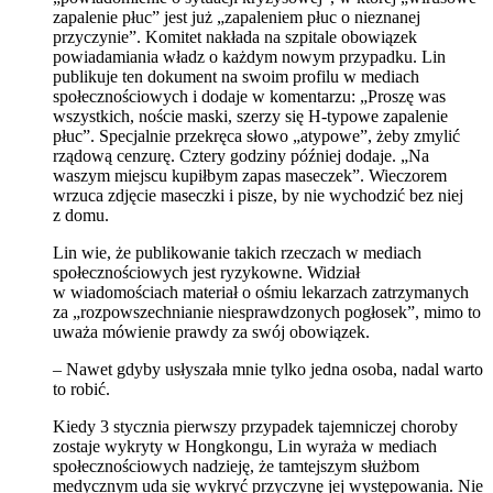
zapalenie płuc” jest już „zapaleniem płuc o nieznanej
przyczynie”. Komitet nakłada na szpitale obowiązek
powiadamiania władz o każdym nowym przypadku. Lin
publikuje ten dokument na swoim profilu w mediach
społecznościowych i dodaje w komentarzu: „Proszę was
wszystkich, noście maski, szerzy się H-typowe zapalenie
płuc”. Specjalnie przekręca słowo „atypowe”, żeby zmylić
rządową cenzurę. Cztery godziny później dodaje. „Na
waszym miejscu kupiłbym zapas maseczek”. Wieczorem
wrzuca zdjęcie maseczki i pisze, by nie wychodzić bez niej
z domu.
Lin wie, że publikowanie takich rzeczach w mediach
społecznościowych jest ryzykowne. Widział
w wiadomościach materiał o ośmiu lekarzach zatrzymanych
za „rozpowszechnianie niesprawdzonych pogłosek”, mimo to
uważa mówienie prawdy za swój obowiązek.
– Nawet gdyby usłyszała mnie tylko jedna osoba, nadal warto
to robić.
Kiedy 3 stycznia pierwszy przypadek tajemniczej choroby
zostaje wykryty w Hongkongu, Lin wyraża w mediach
społecznościowych nadzieję, że tamtejszym służbom
medycznym uda się wykryć przyczynę jej występowania. Nie