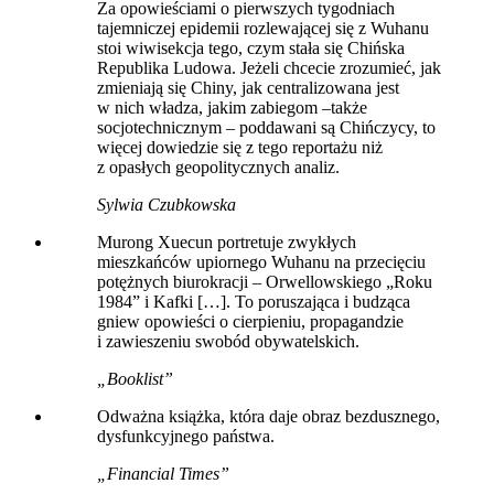
Za opowieściami o pierwszych tygodniach
tajemniczej epidemii rozlewającej się z Wuhanu
stoi wiwisekcja tego, czym stała się Chińska
Republika Ludowa. Jeżeli chcecie zrozumieć, jak
zmieniają się Chiny, jak centralizowana jest
w nich władza, jakim zabiegom –także
socjotechnicznym – poddawani są Chińczycy, to
więcej dowiedzie się z tego reportażu niż
z opasłych geopolitycznych analiz.
Sylwia Czubkowska
Murong Xuecun portretuje zwykłych
mieszkańców upiornego Wuhanu na przecięciu
potężnych biurokracji – Orwellowskiego „Roku
1984” i Kafki […]. To poruszająca i budząca
gniew opowieści o cierpieniu, propagandzie
i zawieszeniu swobód obywatelskich.
„Booklist”
Odważna książka, która daje obraz bezdusznego,
dysfunkcyjnego państwa.
„Financial Times”