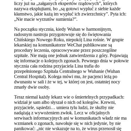
liczy już na „załganych ekspertów rządowych”, których
nazywa eksplujtami, bo „są gotowi wypluć z siebie każde
kłamstwo, jakie każą im wypluć ich zwierzchnicy”. Pyta ich:
„Nie macie wyrzutów sumienia?”.
Na początku stycznia, kiedy Wuhan w harmonijnym,
radosnym nastroju przygotowuje się do świętowania
Chińskiego Nowego Roku, niepokój Lina rośnie. W grupie
lekarskiej na komunikatorze WeChat publikowane są
procedury leczenia, opracowywane przez poszczególne
szpitale. Nie mają one jednak zatwierdzenia z góry. Pojawiają
się informacje o kolejnych zgonach. Pewnego dnia w połowie
stycznia cała rodzina przyjaciela Lina trafia do
przepełnionego Szpitala Centralnego w Wuhanie (Wuhan
Central Hospital). Kolega mówi mu, że pacjenci leżą po
dwunastu w sali i że w tej, w której on jest, ostatniej nocy
zmarły dwie osoby.
Teraz niemal każdy lekarz wie o śmiertelnych przypadkach:
widział je sam albo słyszał o nich od kolegów. Krewni,
przyjaciele, sąsiedzi… umiera tylu ludzi, że służby nie
nadążają z wywożeniem zwłok. Lecz w oficjalnych
serwisach informacyjnych ani w komunikatach władz nie ma
wzmianek o zgonach, nawołuje się w nich jedynie, by nie
panikować: „nic nie wskazuje na to, że wirus przenosił się