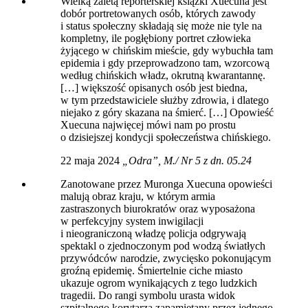
Wielką zaletą reporterskiej książki Xuecuna jest
dobór portretowanych osób, których zawody
i status społeczny składają się może nie tyle na
kompletny, ile pogłębiony portret człowieka
żyjącego w chińskim mieście, gdy wybuchła tam
epidemia i gdy przeprowadzono tam, wzorcową
według chińskich władz, okrutną kwarantannę.
[…] większość opisanych osób jest biedna,
w tym przedstawiciele służby zdrowia, i dlatego
niejako z góry skazana na śmierć. […] Opowieść
Xuecuna najwięcej mówi nam po prostu
o dzisiejszej kondycji społeczeństwa chińskiego.
22 maja 2024
„Odra”, M./ Nr 5 z dn. 05.24
Zanotowane przez Muronga Xuecuna opowieści
malują obraz kraju, w którym armia
zastraszonych biurokratów oraz wyposażona
w perfekcyjny system inwigilacji
i nieograniczoną władzę policja odgrywają
spektakl o zjednoczonym pod wodzą światłych
przywódców narodzie, zwycięsko pokonującym
groźną epidemię. Śmiertelnie ciche miasto
ukazuje ogrom wynikających z tego ludzkich
tragedii. Do rangi symbolu urasta widok
szpitalnego korytarza zapamiętany przez jednego