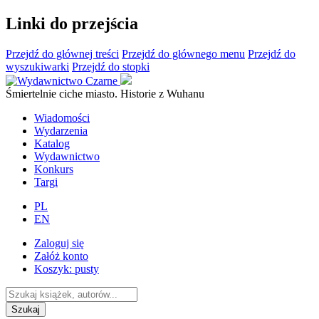
Linki do przejścia
Przejdź do głównej treści
Przejdź do głównego menu
Przejdź do
wyszukiwarki
Przejdź do stopki
Śmiertelnie ciche miasto. Historie z Wuhanu
Wiadomości
Wydarzenia
Katalog
Wydawnictwo
Konkurs
Targi
PL
EN
Zaloguj się
Załóż konto
Koszyk:
pusty
Szukaj