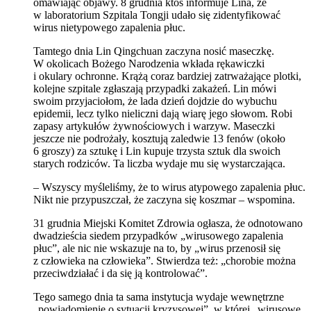
omawiając objawy. 8 grudnia ktoś informuje Lina, że
w laboratorium Szpitala Tongji udało się zidentyfikować
wirus nietypowego zapalenia płuc.
Tamtego dnia Lin Qingchuan zaczyna nosić maseczkę.
W okolicach Bożego Narodzenia wkłada rękawiczki
i okulary ochronne. Krążą coraz bardziej zatrważające plotki,
kolejne szpitale zgłaszają przypadki zakażeń. Lin mówi
swoim przyjaciołom, że lada dzień dojdzie do wybuchu
epidemii, lecz tylko nieliczni dają wiarę jego słowom. Robi
zapasy artykułów żywnościowych i warzyw. Maseczki
jeszcze nie podrożały, kosztują zaledwie 13 fenów (około
6 groszy) za sztukę i Lin kupuje trzysta sztuk dla swoich
starych rodziców. Ta liczba wydaje mu się wystarczająca.
– Wszyscy myśleliśmy, że to wirus atypowego zapalenia płuc.
Nikt nie przypuszczał, że zaczyna się koszmar – wspomina.
31 grudnia Miejski Komitet Zdrowia ogłasza, że odnotowano
dwadzieścia siedem przypadków „wirusowego zapalenia
płuc”, ale nic nie wskazuje na to, by „wirus przenosił się
z człowieka na człowieka”. Stwierdza też: „chorobie można
przeciwdziałać i da się ją kontrolować”.
Tego samego dnia ta sama instytucja wydaje wewnętrzne
„powiadomienie o sytuacji kryzysowej”, w której „wirusowe