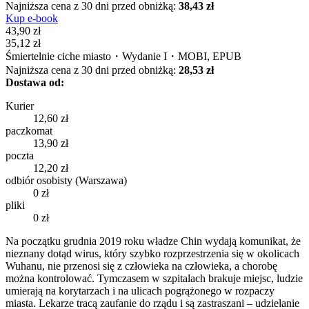
Najniższa cena z 30 dni przed obniżką:
38,43 zł
Kup e-book
43,90 zł
35,12 zł
Śmiertelnie ciche miasto・Wydanie I・MOBI, EPUB
Najniższa cena z 30 dni przed obniżką:
28,53 zł
Dostawa od:
Kurier
12,60 zł
paczkomat
13,90 zł
poczta
12,20 zł
odbiór osobisty (Warszawa)
0 zł
pliki
0 zł
Na początku grudnia 2019 roku władze Chin wydają komunikat, że
nieznany dotąd wirus, który szybko rozprzestrzenia się w okolicach
Wuhanu, nie przenosi się z człowieka na człowieka, a chorobę
można kontrolować. Tymczasem w szpitalach brakuje miejsc, ludzie
umierają na korytarzach i na ulicach pogrążonego w rozpaczy
miasta. Lekarze tracą zaufanie do rządu i są zastraszani – udzielanie