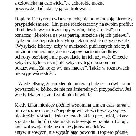
z człowieka na człowieka”, a „chorobie można
przeciwdziałać i da się ją kontrolować”.
Dopiero 11 stycznia władze niechętnie potwierdzają pierwszy
przypadek śmierci. Lin pisze rozzłoszczony na swoim profilu:
„Podnieście wzrok trzy stopy w górę, bóg tam jest”, co
oznacza: „Niebiosa na was patrzą, strzeżcie się ich gniewu”.
Tydzień później ostro krytykuje lekkomyślne decyzje władz:
„Wysyłacie lekarzy, żeby w miejscach publicznych mierzyli
ludziom temperaturę, ale nie zapewniacie im środków
ochrony osobistej i nie pozwalacie im ich używać. Chcecie,
żebyśmy byli ostrożni, ale żebyśmy tego po sobie nie
pokazywali. Za kogo wy nas macie?”. Także w rozmowach
nie kryje wściekłości.
– Wiedzieliśmy, że codziennie umierają ludzie – mówi – a oni
powtarzali w kółko, że nie ma śmiertelnych przypadków. Już
wtedy lekarze stracili zaufanie do władz.
Kiedy kilka miesięcy później wspomina tamten czas, targają
nim złożone uczucia. Niepokojowi i złości towarzyszy też
nieokreślony strach. Jeden z jego bliskich przyjaciół, lekarz
z oddziału chorób układu oddechowego w Szpitalu Tongji,
zmuszał swoją rodzinę do przyjmowania leków
antywirusowych, nie wyjaśniając powodu. Dopiero później