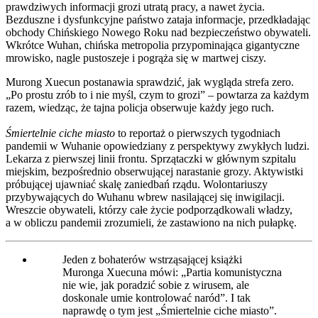
prawdziwych informacji grozi utratą pracy, a nawet życia.
Bezduszne i dysfunkcyjne państwo zataja informacje, przedkładając
obchody Chińskiego Nowego Roku nad bezpieczeństwo obywateli.
Wkrótce Wuhan, chińska metropolia przypominająca gigantyczne
mrowisko, nagle pustoszeje i pogrąża się w martwej ciszy.
Murong Xuecun postanawia sprawdzić, jak wygląda strefa zero.
„Po prostu zrób to i nie myśl, czym to grozi” – powtarza za każdym
razem, wiedząc, że tajna policja obserwuje każdy jego ruch.
Śmiertelnie ciche miasto
to reportaż o pierwszych tygodniach
pandemii w Wuhanie opowiedziany z perspektywy zwykłych ludzi.
Lekarza z pierwszej linii frontu. Sprzątaczki w głównym szpitalu
miejskim, bezpośrednio obserwującej narastanie grozy. Aktywistki
próbującej ujawniać skalę zaniedbań rządu. Wolontariuszy
przybywających do Wuhanu wbrew nasilającej się inwigilacji.
Wreszcie obywateli, którzy całe życie podporządkowali władzy,
a w obliczu pandemii zrozumieli, że zastawiono na nich pułapkę.
Jeden z bohaterów wstrząsającej książki
Muronga Xuecuna mówi: „Partia komunistyczna
nie wie, jak poradzić sobie z wirusem, ale
doskonale umie kontrolować naród”. I tak
naprawdę o tym jest „Śmiertelnie ciche miasto”.