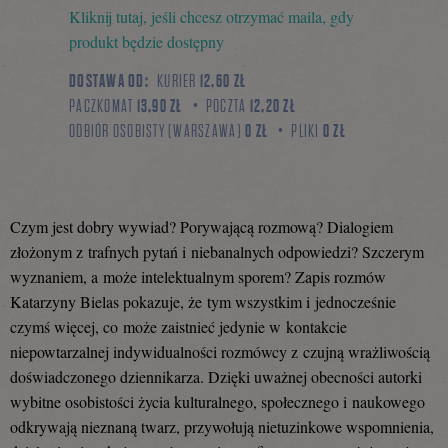
Kliknij tutaj, jeśli chcesz otrzymać maila, gdy
się
produkt będzie dostępny
DOSTAWA OD:
KURIER
12,60 ZŁ
PACZKOMAT
13,90 ZŁ
POCZTA
12,20 ZŁ
na
ODBIÓR OSOBISTY (WARSZAWA)
0 ZŁ
PLIKI
0 ZŁ
Facebooku
Czym jest dobry wywiad? Porywającą rozmową? Dialogiem
złożonym z trafnych pytań i niebanalnych odpowiedzi? Szczerym
wyznaniem, a może intelektualnym sporem? Zapis rozmów
Katarzyny Bielas pokazuje, że tym wszystkim i jednocześnie
czymś więcej, co może zaistnieć jedynie w kontakcie
niepowtarzalnej indywidualności rozmówcy z czujną wrażliwością
doświadczonego dziennikarza. Dzięki uważnej obecności autorki
wybitne osobistości życia kulturalnego, społecznego i naukowego
odkrywają nieznaną twarz, przywołują nietuzinkowe wspomnienia,