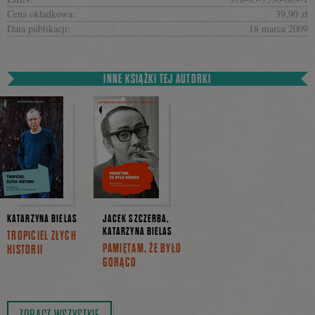
Cena okładkowa:
39,90 zł
Data publikacji:
18 marca 2009
INNE KSIĄŻKI TEJ AUTORKI
KATARZYNA BIELAS
JACEK SZCZERBA,
KATARZYNA BIELAS
TROPICIEL ZŁYCH
PAMIĘTAM, ŻE BYŁO
HISTORII
GORĄCO
ZOBACZ WSZYSTKIE