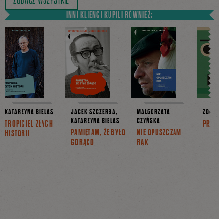
INNI KLIENCI KUPILI RÓWNIEŻ:
KATARZYNA BIELAS
JACEK SZCZERBA,
MAŁGORZATA
ZOFIA
KATARZYNA BIELAS
CZYŃSKA
TROPICIEL ZŁYCH
PRZE
PAMIĘTAM, ŻE BYŁO
NIE OPUSZCZAM
HISTORII
GORĄCO
RĄK