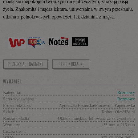
dzielą się niepokojem twórczym i metafizycznym, zarażają pasją
życia. Znakomita i mądra lektura, uniwersalna w swym przesłaniu,
utkana z pełnokrwistych opowieści. Jak dzianina z mięsa.
PRZECZYTAJ FRAGMENT
POBIERZ OKŁADKĘ
WYDANIE I
Kategoria:
Rozmowy
Seria wydawnicza:
Rozmowy
Projekt okładki:
Agnieszka Pasierska/Pracownia Papierówka
Skład:
Robert Oleś/d2d.pl
Rodzaj okładki:
Okładka miękka, foliowana ze skrzydełkami
Wymiary:
135 mm × 215 mm
Liczba stron:
464
ISBN:
978-83-7536-069-1