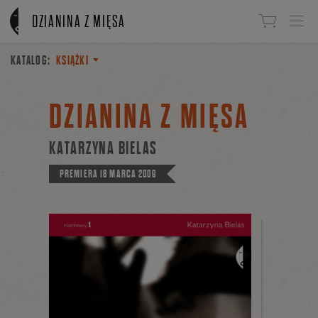
Linki do przejścia
DZIANINA Z MIĘSA
KATALOG:
KSIĄŻKI
DZIANINA Z MIĘSA
KATARZYNA BIELAS
PREMIERA
18 MARCA 2009