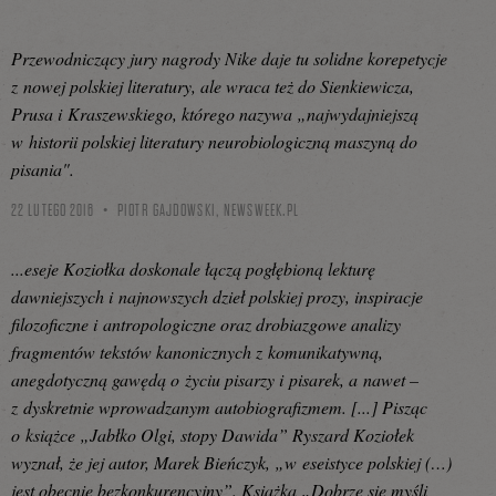
Przewodniczący jury nagrody Nike daje tu solidne korepetycje
z nowej polskiej literatury, ale wraca też do Sienkiewicza,
Prusa i Kraszewskiego, którego nazywa „najwydajniejszą
w historii polskiej literatury neurobiologiczną maszyną do
pisania".
22 LUTEGO 2016
PIOTR GAJDOWSKI,
NEWSWEEK.PL
...eseje Koziołka doskonale łączą pogłębioną lekturę
dawniejszych i najnowszych dzieł polskiej prozy, inspiracje
filozoficzne i antropologiczne oraz drobiazgowe analizy
fragmentów tekstów kanonicznych z komunikatywną,
anegdotyczną gawędą o życiu pisarzy i pisarek, a nawet –
z dyskretnie wprowadzanym autobiografizmem. [...] Pisząc
o książce „Jabłko Olgi, stopy Dawida” Ryszard Koziołek
wyznał, że jej autor, Marek Bieńczyk, „w eseistyce polskiej (…)
jest obecnie bezkonkurencyjny”. Książka „Dobrze się myśli