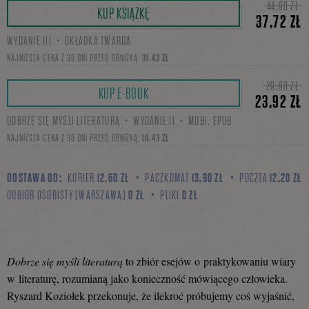
44,90 ZŁ
KUP KSIĄŻKĘ
37,72 ZŁ
WYDANIE III・OKŁADKA TWARDA
się
NAJNIŻSZA CENA Z 30 DNI PRZED OBNIŻKĄ:
31,43 ZŁ
29,90 ZŁ
KUP E-BOOK
23,92 ZŁ
na
DOBRZE SIĘ MYŚLI LITERATURĄ・WYDANIE II・MOBI, EPUB
NAJNIŻSZA CENA Z 30 DNI PRZED OBNIŻKĄ:
19,43 ZŁ
Facebooku
DOSTAWA OD:
KURIER
12,60 ZŁ
PACZKOMAT
13,90 ZŁ
POCZTA
12,20 ZŁ
ODBIÓR OSOBISTY (WARSZAWA)
0 ZŁ
PLIKI
0 ZŁ
Dobrze się myśli literaturą
to zbiór esejów o praktykowaniu wiary
w literaturę, rozumianą jako konieczność mówiącego człowieka.
Ryszard Koziołek przekonuje, że ilekroć próbujemy coś wyjaśnić,