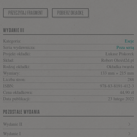
PRZECZYTAJ FRAGMENT
POBIERZ OKŁADKĘ
WYDANIE III
Kategoria:
Eseje
Seria wydawnicza:
Poza serią
Projekt okładki:
Łukasz Piskorek
Skład:
Robert Oleś/d2d.pl
Rodzaj okładki:
Okładka twarda
Wymiary:
133 mm × 215 mm
Liczba stron:
288
ISBN:
978-83-8191-412-3
Cena okładkowa:
44,90 zł
Data publikacji:
23 lutego 2022
POZOSTAŁE WYDANIA
Wydanie II
Wydanie I