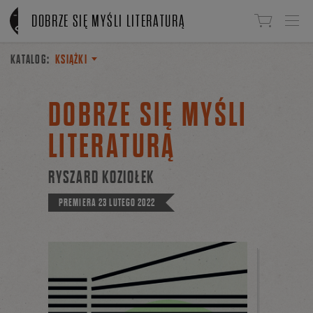
Linki do przejścia
DOBRZE SIĘ MYŚLI LITERATURĄ
KATALOG:
KSIĄŻKI
DOBRZE SIĘ MYŚLI
LITERATURĄ
RYSZARD KOZIOŁEK
PREMIERA
23 LUTEGO 2022