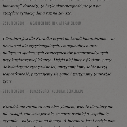
literaturą” dowodzi, że bezkonkurencyjność nie jest na
szczęście sytuacją daną raz na zawsze.
22 LUTEGO 2016
WOJCIECH RUSINEK,
ARTPAPIER.COM
Literatura jest dla Koziołka czymś na kształt laboratorium – to
przestrzeń dla egzystencjalnych, emocjonalnych oraz
polityczno-społecznych eksperymentów przeprowadzanych
przy każdorazowej lekturze. Dzięki niej intensyfikujemy nasze
doświadczenie rzeczywistości, uprzytamniamy sobie naszą
jednostkowość, przestajemy się gapić i zaczynamy zauważać
życie.
23 LUTEGO 2016
ŁUKASZ ŻUREK,
KULTURALIBERALNA.PL
Koziołek nie rozpacza nad nieczytaniem, wie, że literatury nic
nie zastąpi, zauważa jedynie, że coraz trudniej o wspólnotę
czytania – każdy czyta co innego. A literatura jest i będzie nam