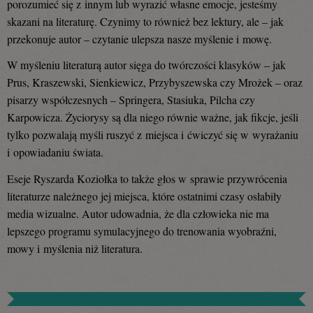
porozumieć się z innym lub wyrazić własne emocje, jesteśmy
skazani na literaturę. Czynimy to również bez lektury, ale – jak
przekonuje autor – czytanie ulepsza nasze myślenie i mowę.
W myśleniu literaturą autor sięga do twórczości klasyków – jak
Prus, Kraszewski, Sienkiewicz, Przybyszewska czy Mrożek – oraz
pisarzy współczesnych – Springera, Stasiuka, Pilcha czy
Karpowicza. Życiorysy są dla niego równie ważne, jak fikcje, jeśli
tylko pozwalają myśli ruszyć z miejsca i ćwiczyć się w wyrażaniu
i opowiadaniu świata.
Eseje Ryszarda Koziołka to także głos w sprawie przywrócenia
literaturze należnego jej miejsca, które ostatnimi czasy osłabiły
media wizualne. Autor udowadnia, że dla człowieka nie ma
lepszego programu symulacyjnego do trenowania wyobraźni,
mowy i myślenia niż literatura.