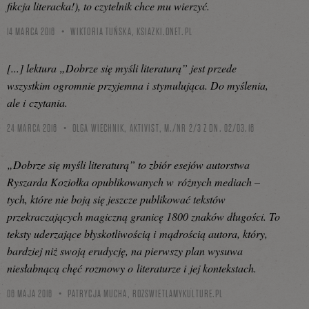
fikcja literacka!), to czytelnik chce mu wierzyć.
14 MARCA 2016
WIKTORIA TUŃSKA,
KSIAZKI.ONET.PL
[...] lektura „Dobrze się myśli literaturą” jest przede
wszystkim ogromnie przyjemna i stymulująca. Do myślenia,
ale i czytania.
24 MARCA 2016
OLGA WIECHNIK, AKTIVIST, M./NR 2/3 Z DN. 02/03.16
„Dobrze się myśli literaturą” to zbiór esejów autorstwa
Ryszarda Koziołka opublikowanych w różnych mediach –
tych, które nie boją się jeszcze publikować tekstów
przekraczających magiczną granicę 1800 znaków długości. To
teksty uderzające błyskotliwością i mądrością autora, który,
bardziej niż swoją erudycję, na pierwszy plan wysuwa
niesłabnącą chęć rozmowy o literaturze i jej kontekstach.
06 MAJA 2016
PATRYCJA MUCHA,
ROZSWIETLAMYKULTURE.PL