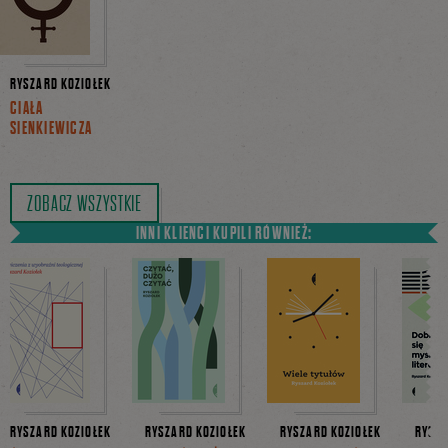
RYSZARD KOZIOŁEK
CIAŁA
SIENKIEWICZA
ZOBACZ WSZYSTKIE
INNI KLIENCI KUPILI RÓWNIEŻ:
RYSZARD KOZIOŁEK
RYSZARD KOZIOŁEK
RYSZARD KOZIOŁEK
RYSZA