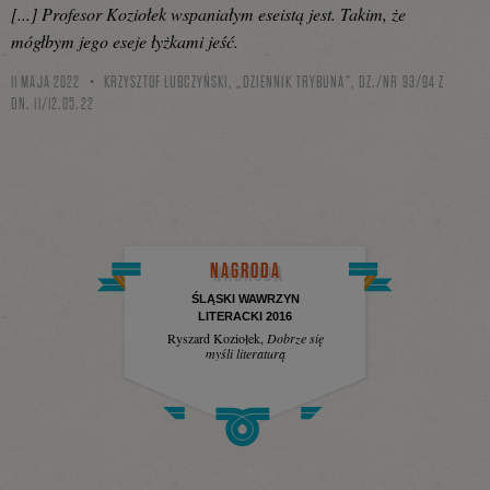
[...] Profesor Koziołek wspaniałym eseistą jest. Takim, że
mógłbym jego eseje łyżkami jeść.
11 MAJA 2022
KRZYSZTOF LUBCZYŃSKI, „DZIENNIK TRYBUNA”, DZ./NR 93/94 Z
DN. 11/12.05.22
NAGRODA
ŚLĄSKI WAWRZYN
LITERACKI 2016
Ryszard Koziołek
,
Dobrze się
myśli literaturą