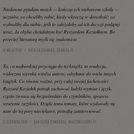
Niedawno pytałam moich — kończących niebawem szkołę —
uczniów, co chcieliby robić, kiedy wkroczą w dorosłość; co
wybraliby dla siebie, jeśli to zależałoby od ich decyzji podjętej
teraz. Ja chyba chciałabym być Ryszardem Koziołkiem. Bo
przecież literaturą myśli się znakomicie.
16 MAJA 2016
NATALIA SZUMSKA,
GRANICE.PL
To, co najbardziej przyciąga do tej książki, to erudycja,
widoczna szeroka wiedza autora, odsyłanie do wielu innych
książek. Co równie ważne, przy całej swojej fachowości
Ryszard Koziołek potrafi zachować ludzki wymiar i język,
często zwraca się bezpośrednio do czytelników, sprawia
wrażenie zażyłości. Dzięki temu tematy, które wydawały się
nam do tej pory nieciekawe, potrafią zainteresować.
21 CZERWCA 2016
AGNIESZKA DOMAŃSKA,
MIASTOKULTURY.PL