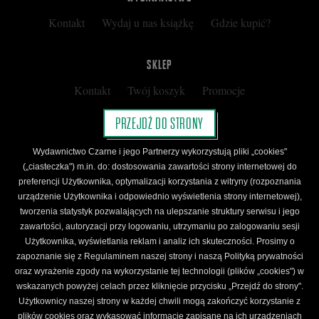
Kontakt
Wydaj u nas książkę
Gdzie kupić?
SKLEP
Kontakt
Twój koszyk
Promocje
Kup kartę podarunkową
Nota prawna
PRZEJDŹ DO STRONY
Regulamin
Polityka prywatności
Wydawnictwo Czarne i jego Partnerzy wykorzystują pliki „cookies"
Regulamin Klubu Czarnego
(„ciasteczka") m.in. do: dostosowania zawartości strony internetowej do
preferencji Użytkownika, optymalizacji korzystania z witryny (rozpoznania
Regulamin Karty Podarunkowej
urządzenie Użytkownika i odpowiednio wyświetlenia strony internetowej),
tworzenia statystyk pozwalających na ulepszanie struktury serwisu i jego
zawartości, autoryzacji przy logowaniu, utrzymaniu po zalogowaniu sesji
ŚLEDŹ CZARNE
Użytkownika, wyświetlania reklam i analiz ich skuteczności. Prosimy o
Facebook
YouTube
Instagram
Newsletter
zapoznanie się z Regulaminem naszej strony i naszą Polityką prywatności
oraz wyrażenie zgody na wykorzystanie tej technologii (plików „cookies") w
wskazanych powyżej celach przez kliknięcie przycisku „Przejdź do strony".
Użytkownicy naszej strony w każdej chwili mogą zakończyć korzystanie z
Wydawnictwo Czarne. Wszelkie prawa zastrzeżone. Projekt:
Fajne Chłopaki,
logo
plików cookies oraz wykasować informacje zapisane na ich urządzeniach
wydawnictwa: Kamil Targosz.