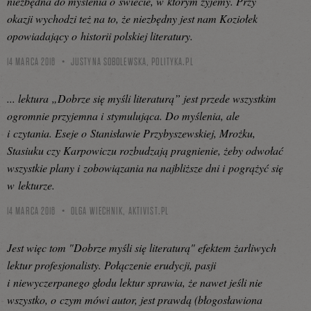
niezbędna do myślenia o świecie, w którym żyjemy. Przy
okazji wychodzi też na to, że niezbędny jest nam Koziołek
opowiadający o historii polskiej literatury.
14 MARCA 2016
JUSTYNA SOBOLEWSKA,
POLITYKA.PL
... lektura „Dobrze się myśli literaturą” jest przede wszystkim
ogromnie przyjemna i stymulująca. Do myślenia, ale
i czytania. Eseje o Stanisławie Przybyszewskiej, Mrożku,
Stasiuku czy Karpowiczu rozbudzają pragnienie, żeby odwołać
wszystkie plany i zobowiązania na najbliższe dni i pogrążyć się
w lekturze.
14 MARCA 2016
OLGA WIECHNIK,
AKTIVIST.PL
Jest więc tom "Dobrze myśli się literaturą" efektem żarliwych
lektur profesjonalisty. Połączenie erudycji, pasji
i niewyczerpanego głodu lektur sprawia, że nawet jeśli nie
wszystko, o czym mówi autor, jest prawdą (błogosławiona