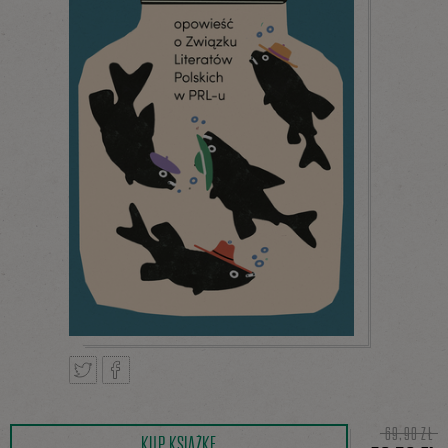
Tweetnij
Podziel
69,90 ZŁ
KUP KSIĄŻKĘ