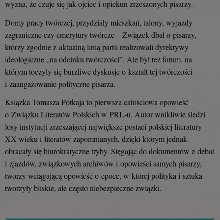
wyzna, że czuje się jak ojciec i opiekun zrzeszonych pisarzy.
Domy pracy twórczej, przydziały mieszkań, talony, wyjazdy
zagraniczne czy emerytury twórcze – Związek dbał o pisarzy,
którzy zgodnie z aktualną linią partii realizowali dyrektywy
ideologiczne „na odcinku twórczości”. Ale był też forum, na
którym toczyły się burzliwe dyskusje o kształt tej twórczości
i zaangażowanie polityczne pisarza.
Książka Tomasza Potkaja to pierwsza całościowa opowieść
o Związku Literatów Polskich w PRL-u. Autor wnikliwie śledzi
losy instytucji zrzeszającej największe postaci polskiej literatury
XX wieku i literatów zapomnianych, dzięki którym jednak
obracały się biurokratyczne tryby. Sięgając do dokumentów z debat
i zjazdów, związkowych archiwów i opowieści samych pisarzy,
tworzy wciągającą opowieść o epoce, w której polityka i sztuka
tworzyły bliskie, ale często niebezpieczne związki.