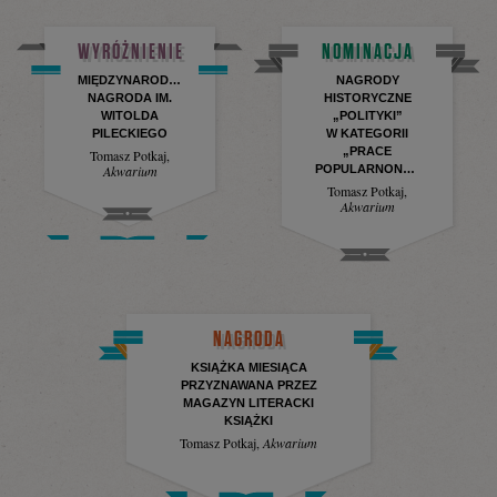
WYRÓŻNIENIE
NOMINACJA
MIĘDZYNARODOWA
NAGRODY
NAGRODA IM.
HISTORYCZNE
WITOLDA
„POLITYKI”
PILECKIEGO
W KATEGORII
„PRACE
Tomasz Potkaj
,
Akwarium
POPULARNONAUKOWE”
Tomasz Potkaj
,
Akwarium
NAGRODA
KSIĄŻKA MIESIĄCA
PRZYZNAWANA PRZEZ
MAGAZYN LITERACKI
KSIĄŻKI
Tomasz Potkaj
,
Akwarium