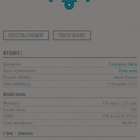
PRZECZYTAJ FRAGMENT
POBIERZ OKŁADKĘ
WYDANIE I
Kategoria:
Literatura faktu
Seria wydawnicza:
Poza serią
Projekt okładki:
Jakub Zasada
Data publikacji:
9 listopada 2022
Okładka twarda
Wymiary:
133 mm × 215 mm
Liczba stron:
528
ISBN:
978-83-8191-572-4
Cena okładkowa:
69,90 zł
E-book・Akwarium