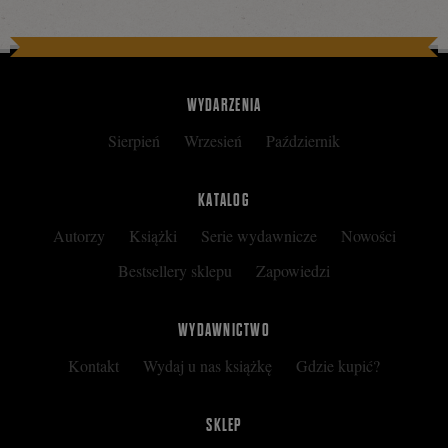
WYDARZENIA
Sierpień
Wrzesień
Październik
KATALOG
Autorzy
Książki
Serie wydawnicze
Nowości
Bestsellery sklepu
Zapowiedzi
WYDAWNICTWO
Kontakt
Wydaj u nas książkę
Gdzie kupić?
SKLEP