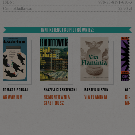
ISBN:
978-83-8191-610-3
Cena okładkowa:
55,90 zł
INNI KLIENCI KUPILI RÓWNIEŻ:
TOMASZ POTKAJ
BŁAŻEJ CIARKOWSKI
BARTEK KIEŻUN
ALDON
AKWARIUM
REMONTOWNIA
VIA FLAMINIA
KIM J
CIAŁ I DUSZ
MNIE 