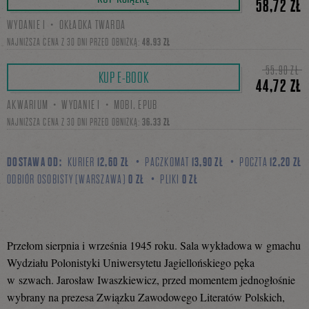
58,72 ZŁ
WYDANIE I・OKŁADKA TWARDA
się
NAJNIŻSZA CENA Z 30 DNI PRZED OBNIŻKĄ:
48,93 ZŁ
55,90 ZŁ
KUP E-BOOK
44,72 ZŁ
na
AKWARIUM・WYDANIE I・MOBI, EPUB
NAJNIŻSZA CENA Z 30 DNI PRZED OBNIŻKĄ:
36,33 ZŁ
Facebooku
DOSTAWA OD:
KURIER
12,60 ZŁ
PACZKOMAT
13,90 ZŁ
POCZTA
12,20 ZŁ
ODBIÓR OSOBISTY (WARSZAWA)
0 ZŁ
PLIKI
0 ZŁ
Przełom sierpnia i września 1945 roku. Sala wykładowa w gmachu
Wydziału Polonistyki Uniwersytetu Jagiellońskiego pęka
w szwach. Jarosław Iwaszkiewicz, przed momentem jednogłośnie
wybrany na prezesa Związku Zawodowego Literatów Polskich,