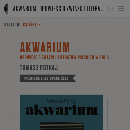
Linki do przejścia
AKWARIUM. OPOWIEŚĆ O ZWIĄZKU LITERATÓW POLSKICH W PRL-U
KATALOG:
KSIĄŻKI
AKWARIUM
OPOWIEŚĆ O ZWIĄZKU LITERATÓW POLSKICH W PRL-U
TOMASZ POTKAJ
PREMIERA
9 LISTOPADA 2022