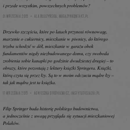
i przede wszystkim, powszechnych problemów?
01 WRZEŚNIA 2015
ALA BUDZYŃSKA,
MAGAZYNKONTAKT.PL
Drzewko szczęścia, które po latach przynosi równowagę,
marzenie o cukiernicy, mieszkanie w piwnicy, do którego
trzeba schodzić w dół, mieszkanie w garażu obok
fundamentów nigdy niezbudowanego domu, czy swoboda
zrobienia sobie kanapki po godzinie dwudziestej drugiej – to
obrazy, które pozostają z lektury książki Springera. Książki,
którą czyta się przez łzy. Są to w moim odczuciu mądre łzy –
tak jak mądra jest ta książka.
17 WRZEŚNIA 2015
AGNIESZKA DROTKIEWICZ,
INSTYTUTKSIAZKI.PL
Filip Springer bada historię polskiego budownictwa,
a jednocześnie z uwagą przygląda się sytuacji mieszkaniowej
Polaków.