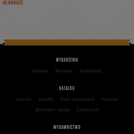
UCIEKNIESZ
WYDARZENIA
Sierpień
Wrzesień
Październik
KATALOG
Autorzy
Książki
Serie wydawnicze
Nowości
Bestsellery sklepu
Zapowiedzi
WYDAWNICTWO