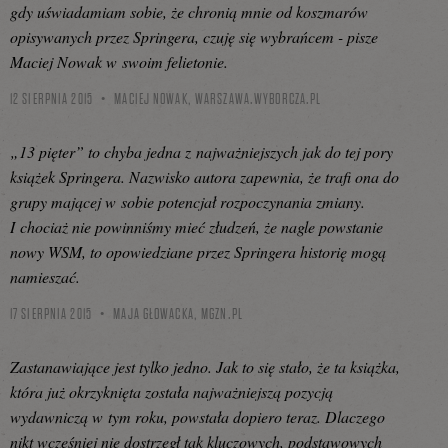
gdy uświadamiam sobie, że chronią mnie od koszmarów
opisywanych przez Springera, czuję się wybrańcem - pisze
Maciej Nowak w swoim felietonie.
12 SIERPNIA 2015
MACIEJ NOWAK,
WARSZAWA.WYBORCZA.PL
„13 pięter” to chyba jedna z najważniejszych jak do tej pory
książek Springera. Nazwisko autora zapewnia, że trafi ona do
grupy mającej w sobie potencjał rozpoczynania zmiany.
I chociaż nie powinniśmy mieć złudzeń, że nagle powstanie
nowy WSM, to opowiedziane przez Springera historię mogą
namieszać.
17 SIERPNIA 2015
MAJA GŁOWACKA,
MGZN.PL
Zastanawiające jest tylko jedno. Jak to się stało, że ta książka,
która już okrzyknięta została najważniejszą pozycją
wydawniczą w tym roku, powstała dopiero teraz. Dlaczego
nikt wcześniej nie dostrzegł tak kluczowych, podstawowych