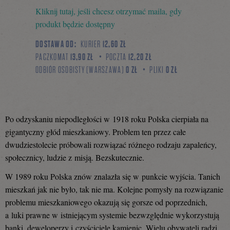
Kliknij tutaj, jeśli chcesz otrzymać maila, gdy
się
produkt będzie dostępny
DOSTAWA OD:
KURIER
12,60 ZŁ
PACZKOMAT
13,90 ZŁ
POCZTA
12,20 ZŁ
na
ODBIÓR OSOBISTY (WARSZAWA)
0 ZŁ
PLIKI
0 ZŁ
Facebooku
Po odzyskaniu niepodległości w 1918 roku Polska cierpiała na
gigantyczny głód mieszkaniowy. Problem ten przez całe
dwudziestolecie próbowali rozwiązać różnego rodzaju zapaleńcy,
społecznicy, ludzie z misją. Bezskutecznie.
W 1989 roku Polska znów znalazła się w punkcie wyjścia. Tanich
mieszkań jak nie było, tak nie ma. Kolejne pomysły na rozwiązanie
problemu mieszkaniowego okazują się gorsze od poprzednich,
a luki prawne w istniejącym systemie bezwzględnie wykorzystują
banki, deweloperzy i czyściciele kamienic. Wielu obywateli radzi