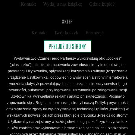
Kontakt
Wydaj u nas książkę
Gdzie kupić?
SKLEP
Kontakt
Twój koszyk
Promocje
Kup kartę podarunkową
Nota prawna
PRZEJDŹ DO STRONY
Regulamin
Polityka prywatności
Wydawnictwo Czarne i jego Partnerzy wykorzystują pliki „cookies"
Regulamin Klubu Czarnego
(„ciasteczka") m.in. do: dostosowania zawartości strony internetowej do
preferencji Użytkownika, optymalizacji korzystania z witryny (rozpoznania
Regulamin Karty Podarunkowej
urządzenie Użytkownika i odpowiednio wyświetlenia strony internetowej),
tworzenia statystyk pozwalających na ulepszanie struktury serwisu i jego
zawartości, autoryzacji przy logowaniu, utrzymaniu po zalogowaniu sesji
ŚLEDŹ CZARNE
Użytkownika, wyświetlania reklam i analiz ich skuteczności. Prosimy o
Facebook
YouTube
Instagram
Newsletter
zapoznanie się z Regulaminem naszej strony i naszą Polityką prywatności
oraz wyrażenie zgody na wykorzystanie tej technologii (plików „cookies") w
wskazanych powyżej celach przez kliknięcie przycisku „Przejdź do strony".
Użytkownicy naszej strony w każdej chwili mogą zakończyć korzystanie z
Wydawnictwo Czarne. Wszelkie prawa zastrzeżone. Projekt:
Fajne Chłopaki,
logo
plików cookies oraz wykasować informacje zapisane na ich urządzeniach
wydawnictwa: Kamil Targosz.
końcowych przez dokonanie zmian ustawień w sposób opisany m.in. w