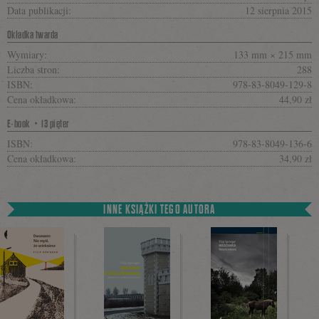
Data publikacji:
12 sierpnia 2015
Okładka twarda
Wymiary:
133 mm × 215 mm
Liczba stron:
288
ISBN:
978-83-8049-129-8
Cena okładkowa:
44,90 zł
E-book・13 pięter
ISBN:
978-83-8049-136-6
Cena okładkowa:
34,90 zł
INNE KSIĄŻKI TEGO AUTORA