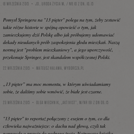
18 WRZEŚNIA 2015
JD, URODA ŻYCIA M. / NR 10 Z DN. 10.15
Pomysł Springera na "13 pięter" polega na tym, żeby zestawić
takie różne historie w spójną opowieść o tym, jak
zamieszkujemy dziś Polskę albo jak próbujemy udomawiać
dekady nieudanych prób zaspokojenia głodu mieszkań. Naszą
normą jest "problem mieszkaniowy", a jego uporczywość,
przekonuje Springer, jest skandalem współczesnej Polski.
22 WRZEŚNIA 2015
MATEUSZ HALAWA,
WYBORCZA.PL
„13 pięter” ma moc momentu, w którym uświadamiamy
sobie, że daliśmy sobie wmówić, że białe jest czarne.
23 WRZEŚNIA 2015
OLGA WIECHNIK, „AKTIVIST”, M/NR 191 Z DN 09.15
"13 pięter" to reportaż połączony z esejem o tym, co dla
człowieka najważniejsze: o dachu nad głową, czyli tak
naprawdę o prawie do godnego życia. Najnowsza książka