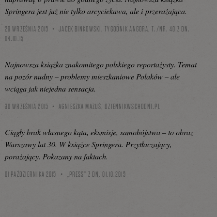
Springera jest już nie tylko arcyciekawa, ale i przerażająca.
29 WRZEŚNIA 2015
JACEK BINKOWSKI, TYGODNIK ANGORA, T./NR. 40 Z DN.
04.10.15
Najnowsza książka znakomitego polskiego reportażysty. Temat
na pozór nudny – problemy mieszkaniowe Polaków – ale
wciąga jak niejedna sensacja.
30 WRZEŚNIA 2015
AGNIESZKA MAZUŚ,
DZIENNIKWSCHODNI.PL
Ciągły brak własnego kąta, eksmisje, samobójstwa – to obraz
Warszawy lat 30. W książce Springera. Przytłaczający,
porażający. Pokazany na faktach.
01 PAŹDZIERNIKA 2015
„PRESS” Z DN. 01.10.2015