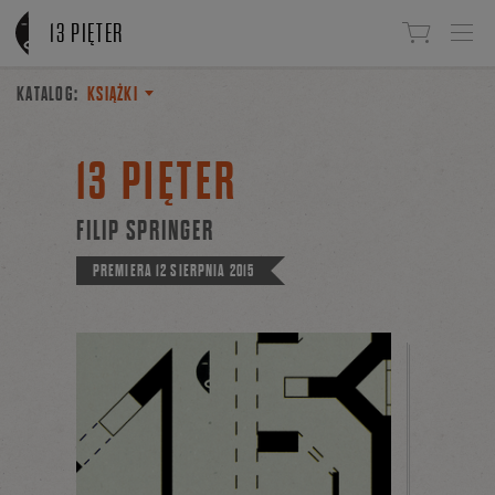
Linki do przejścia
13 PIĘTER
KATALOG:
KSIĄŻKI
13 PIĘTER
FILIP SPRINGER
PREMIERA
12 SIERPNIA 2015