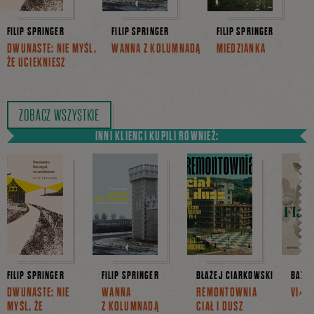
FILIP SPRINGER
FILIP SPRINGER
FILIP SPRINGER
DWUNASTE: NIE MYŚL,
WANNA Z KOLUMNADĄ
MIEDZIANKA
ŻE UCIEKNIESZ
ZOBACZ WSZYSTKIE
INNI KLIENCI KUPILI RÓWNIEŻ:
FILIP SPRINGER
FILIP SPRINGER
BŁAŻEJ CIARKOWSKI
BARTE
DWUNASTE: NIE
WANNA
REMONTOWNIA
VIA F
MYŚL, ŻE
Z KOLUMNADĄ
CIAŁ I DUSZ