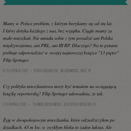
Mamy w Polsce problem, z którym borykamy się od stu lat.
I który dotyka każdego z nas, bez wyjątku. Ciągle mamy za
mało mieszkań. Nie umiała sobie z tym poradzić ani Polska
międzywojenna, ani PRL, ani III RP. Dlaczego? Na to pytanie
próbuje odpowiedzieć w swojej najnowszej książce "13 pięter"
Filip Springer.
07 SIERPNIA 2015
PIOTR KOZANECKI,
WIADOMOSCI.ONET.PL
Czy polityka mieszkaniowa może być tematem na wciągającą
książkę reporterską? Filip Springer udowadnia, że tak.
11 SIERPNIA 2015
THOMAS ORCHOWSKI,
KULTURALIBERALNA.PL
Żyję w dwupokojowym mieszkanku, które odziedziczyłem po
dziadkach. 43 m kw. w zwykłym bloku to żaden luksus. Ale