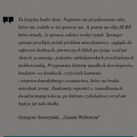
Ta książka budzi złość. Najpierw na przedwojenne elity,
które nie zrobiły w tej sprawie nic. A potem na elity III RP,
które uznały, że sprawę załatwi wolny rynek. Springer
opisuje przeklęty polski problem mieszkaniowy, zagląda do
ogłoszeń drobnych, piwnicznych klitek po tysiąc sześćset
złotych za miesiąc, pokojów sublokatorskich przedzielonych
meblościanką. Przypomina historię upadłych deweloperów,
kredytów we frankach, czyścicieli kamienic
i nieprawdopodobnego cwaniactwa, które na braku
mieszkań żeruje. Znakomity reportaż o zaniedbaniach
dwudziestopięciolecia, po którym czekoladowy orzeł nie
będzie już taki słodki.
Grzegorz Sroczyński, „Gazeta Wyborcza”