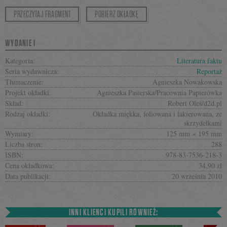
PRZECZYTAJ FRAGMENT
POBIERZ OKŁADKĘ
WYDANIE I
Kategoria:
Literatura faktu
Seria wydawnicza:
Reportaż
Tłumaczenie:
Agnieszka Nowakowska
Projekt okładki:
Agnieszka Pasierska/Pracownia Papierówka
Skład:
Robert Oleś/d2d.pl
Rodzaj okładki:
Okładka miękka, foliowana i lakierowana, ze
skrzydełkami
Wymiary:
125 mm × 195 mm
Liczba stron:
288
ISBN:
978-83-7536-218-3
Cena okładkowa:
34,90 zł
Data publikacji:
20 września 2010
INNI KLIENCI KUPILI RÓWNIEŻ: