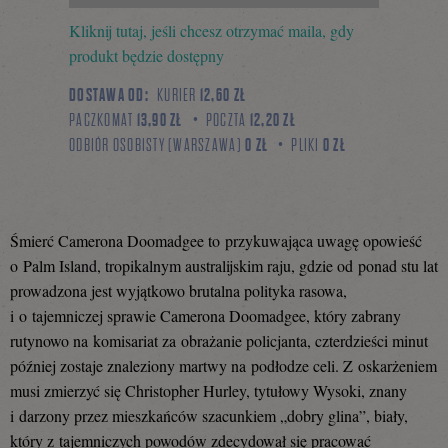
Kliknij tutaj, jeśli chcesz otrzymać maila, gdy
się
produkt będzie dostępny
DOSTAWA OD:
KURIER
12,60 ZŁ
PACZKOMAT
13,90 ZŁ
POCZTA
12,20 ZŁ
na
ODBIÓR OSOBISTY (WARSZAWA)
0 ZŁ
PLIKI
0 ZŁ
Facebooku
Śmierć Camerona Doomadgee to przykuwająca uwagę opowieść
o Palm Island, tropikalnym australijskim raju, gdzie od ponad stu lat
prowadzona jest wyjątkowo brutalna polityka rasowa,
i o tajemniczej sprawie Camerona Doomadgee, który zabrany
rutynowo na komisariat za obrażanie policjanta, czterdzieści minut
później zostaje znaleziony martwy na podłodze celi. Z oskarżeniem
musi zmierzyć się Christopher Hurley, tytułowy Wysoki, znany
i darzony przez mieszkańców szacunkiem „dobry glina”, biały,
który z tajemniczych powodów zdecydował się pracować