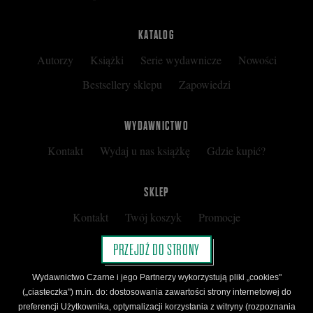
KATALOG
Autorzy
Książki
Serie wydawnicze
Nowości
Bestsellery sklepu
Zapowiedzi
WYDAWNICTWO
Kontakt
Wydaj u nas książkę
Gdzie kupić?
SKLEP
Kontakt
Twój koszyk
Promocje
Kup kartę podarunkową
Nota prawna
PRZEJDŹ DO STRONY
Regulamin
Polityka prywatności
Wydawnictwo Czarne i jego Partnerzy wykorzystują pliki „cookies"
Regulamin Klubu Czarnego
(„ciasteczka") m.in. do: dostosowania zawartości strony internetowej do
preferencji Użytkownika, optymalizacji korzystania z witryny (rozpoznania