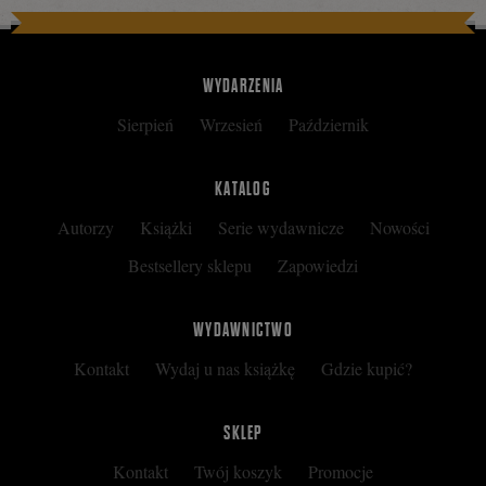
WYDARZENIA
Sierpień
Wrzesień
Październik
KATALOG
Autorzy
Książki
Serie wydawnicze
Nowości
Bestsellery sklepu
Zapowiedzi
WYDAWNICTWO
Kontakt
Wydaj u nas książkę
Gdzie kupić?
SKLEP
Kontakt
Twój koszyk
Promocje