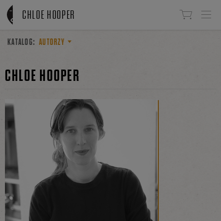
Linki do przejścia
CHLOE HOOPER
KATALOG:
AUTORZY
CHLOE HOOPER