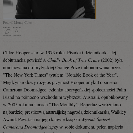
Foto © Monty Coles
Tweetnij
Podziel
Chloe Hooper – ur. w 1973 roku. Pisarka i dziennikarka. Jej
debiutancka powieść
A Child’s Book of True Crime
(2002) była
nominowana do brytyjskiej Orange Prize i uhonorowana przez
się
"The New York Times" tytułem "Notable Book of the Year".
Międzynarodowy rozgłos przyniósł Hooper artykuł o śmierci
Camerona Doomadgee, członka aborygeńskiej społeczności Palm
na
Island na północno-wschodnim wybrzeżu Australii, opublikowany
w 2005 roku na łamach "The Monthly". Reportaż wyróżniono
najbardziej prestiżową australijską nagrodą dziennikarską Walkley
Facebooku
Award. Powstała na jego kanwie książka
Wysoki. Śmierć
Camerona Doomadgee
łączy w sobie dokument, pełen napięcia