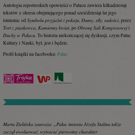
Antologia reporterskich opowieści o Pałacu zawiera kilkadziesiąt
tekstów z okresu obejmującego ponad sześćdziesiąt lat jego
istnienia: od
Symbolu przyjaźni i pokoju
,
Dumy, siły, radości
, przez
Tort z piaskowca
,
Kamienny kwiat
, po
Obronę Sali Kongresowej
i
Duchy w Pałacu
. To historia niekończącej się dyskusji, czym Pałac
Kultury i Nauki, był, jest i będzie.
Profil książki na facebooku:
Pałac
Marta Zielińska zauważa: „Pałac imienia Józefa Stalina także
zaczął ewoluować, wytracać pierwotny charakter