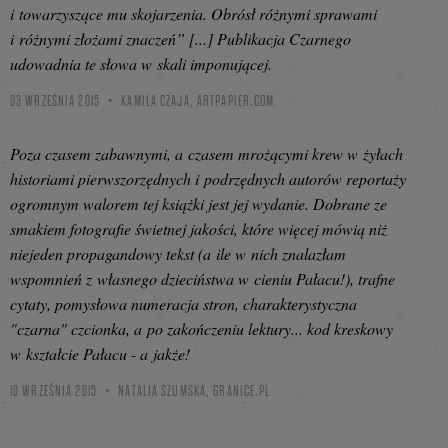
i towarzyszące mu skojarzenia. Obrósł różnymi sprawami
i różnymi złożami znaczeń” [...] Publikacja Czarnego
udowadnia te słowa w skali imponującej.
03 WRZEŚNIA 2015
KAMILA CZAJA,
ARTPAPIER.COM
Poza czasem zabawnymi, a czasem mrożącymi krew w żyłach
historiami pierwszorzędnych i podrzędnych autorów reportaży
ogromnym walorem tej książki jest jej wydanie. Dobrane ze
smakiem fotografie świetnej jakości, które więcej mówią niż
niejeden propagandowy tekst (a ile w nich znalazłam
wspomnień z własnego dzieciństwa w cieniu Pałacu!), trafne
cytaty, pomysłowa numeracja stron, charakterystyczna
"czarna" czcionka, a po zakończeniu lektury... kod kreskowy
w kształcie Pałacu - a jakże!
10 WRZEŚNIA 2015
NATALIA SZUMSKA,
GRANICE.PL