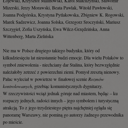
Łojewski, Krzysztof Malinowski, Karol Małcużyński, Sławomir
Mizerski, Jerzy Morawski, Beata Pawlak, Witold Pawłowski,
Joanna Podgórska, Krystyna Pytlakowska, Zbigniew K. Rogowski,
Marek Sadzewicz, Joanna Solska, Grzegorz Sroczyński, Mariusz
Szczygieł, Zofia Uszyńska, Ewa Wilcz-Grzędzińska, Anna
Wittenberg, Marta Zielińska
Nie ma w Polsce drugiego takiego budynku, który od
kilkudziesięciu lat nieustannie budzi emocje. Dla wielu Polaków to
symbol zniewolenia - niechciany dar Stalina, który bezwzględnie
należałoby zetrzeć z powierzchni ziemi. Pomysł zresztą nienowy.
Pałac wyleciał w powietrze w finałowej scenie
Rozmów
kontrolowanych,
grzebiąc komunistycznych dygnitarzy.
W rzeczywistości wciąż jednak góruje nad miastem, będąc – ku
rozpaczy jednych, radości innych – jego symbolem i turystyczną
atrakcją. To z jego trzydziestego piętra najchętniej ogląda się
panoramę Warszawy, nie pominą go autorzy żadnego przewodnika
po mieście.