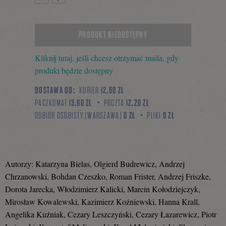
Tweetnij
Podziel
PRODUKT NIEDOSTĘPNY
Kliknij tutaj, jeśli chcesz otrzymać maila, gdy
się
produkt będzie dostępny
DOSTAWA OD:
KURIER
12,60 ZŁ
PACZKOMAT
13,90 ZŁ
POCZTA
12,20 ZŁ
na
ODBIÓR OSOBISTY (WARSZAWA)
0 ZŁ
PLIKI
0 ZŁ
Facebooku
Autorzy: Katarzyna Bielas, Olgierd Budrewicz, Andrzej
Chrzanowski, Bohdan Czeszko, Roman Frister, Andrzej Friszke,
Dorota Jarecka, Włodzimierz Kalicki, Marcin Kołodziejczyk,
Mirosław Kowalewski, Kazimierz Koźniewski, Hanna Krall,
Angelika Kuźniak, Cezary Leszczyński, Cezary Łazarewicz, Piotr