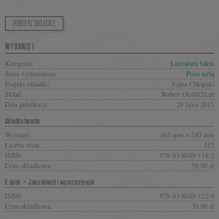
POBIERZ OKŁADKĘ
WYDANIE I
Kategoria:
Literatura faktu
Seria wydawnicza:
Poza serią
Projekt okładki:
Fajne Chłopaki
Skład:
Robert Oleś/d2d.pl
Data publikacji:
29 lipca 2015
Okładka twarda
Wymiary:
165 mm × 240 mm
Liczba stron:
312
ISBN:
978-83-8049-118-2
Cena okładkowa:
59,90 zł
E-book・Jako dowód i wyraz przyjaźni
ISBN:
978-83-8049-122-9
Cena okładkowa:
39,90 zł