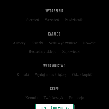
WYDARZENIA
Sierpień
Wrzesień
Październik
KATALOG
Autorzy
Książki
Serie wydawnicze
Nowości
Bestsellery sklepu
Zapowiedzi
WYDAWNICTWO
Kontakt
Wydaj u nas książkę
Gdzie kupić?
SKLEP
Kontakt
Twój koszyk
Promocje
Kup kartę podarunkową
Nota prawna
PRZEJDŹ DO STRONY