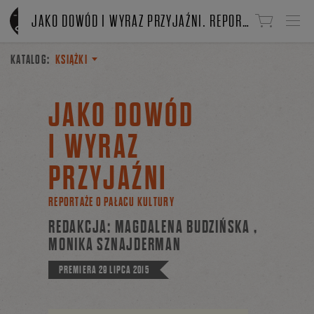
Linki do przejścia
JAKO DOWÓD I WYRAZ PRZYJAŹNI. REPORTAŻE O PAŁACU KULTURY
KATALOG:
KSIĄŻKI
JAKO DOWÓD
I WYRAZ
PRZYJAŹNI
REPORTAŻE O PAŁACU KULTURY
REDAKCJA: MAGDALENA BUDZIŃSKA
,
MONIKA SZNAJDERMAN
PREMIERA
29 LIPCA 2015