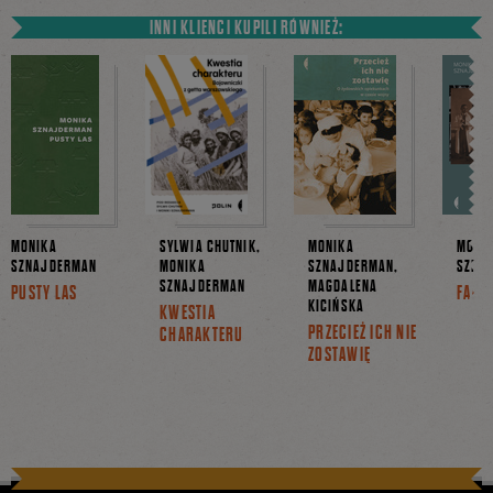
INNI KLIENCI KUPILI RÓWNIEŻ:
MONIKA
SYLWIA CHUTNIK,
MONIKA
MONI
SZNAJDERMAN
MONIKA
SZNAJDERMAN,
SZNA
SZNAJDERMAN
MAGDALENA
PUSTY LAS
FAŁSZ
KICIŃSKA
KWESTIA
PRZECIEŻ ICH NIE
CHARAKTERU
ZOSTAWIĘ