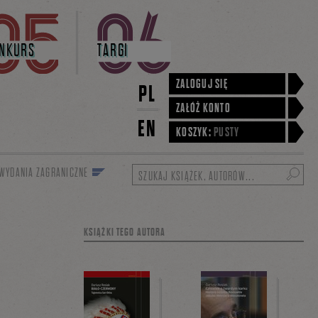
NKURS
TARGI
ZALOGUJ SIĘ
PL
ZAŁÓŻ KONTO
EN
KOSZYK:
PUSTY
WYDANIA ZAGRANICZNE
Szukaj
KSIĄŻKI TEGO AUTORA