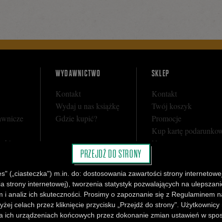
WYDAWNICTWO
SKLEP
Kontakt
Kontakt
Wydaj u nas książkę
Twój koszyk
awnicze
Gdzie kupić?
Promocje
Kup kartę podarunko
y sklepu
Nota prawna
PRZEJDŹ DO STRONY
i
Regulamin
Polityka prywatności
" („ciasteczka") m.in. do: dostosowania zawartości strony internetowej
Regulamin Klubu Cza
strony internetowej), tworzenia statystyk pozwalających na ulepszanie 
Regulamin Karty Pod
 i analiz ich skuteczności. Prosimy o zapoznanie się z Regulaminem n
yżej celach przez kliknięcie przycisku „Przejdź do strony". Użytkownicy
 ich urządzeniach końcowych przez dokonanie zmian ustawień w sposó