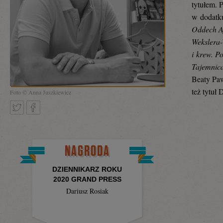
tytułem. 
w dodatku
Oddech Af
Wekslera-
i krew. P
Tajemnic
Beaty Paw
też tytuł
Foto © Anna Juszkiewicz
Tweetnij
Podziel
NAGRODA
DZIENNIKARZ ROKU
się
2020 GRAND PRESS
Dariusz Rosiak
na