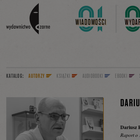
Linki do przejścia
WIADOMOŚCI
WYDAR
KATALOG:
AUTORZY
KSIĄŻKI
AUDIOBOOKI
EBOOKI
DARIU
Dariusz 
Raport o 