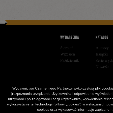
WYDARZENIA
KATALOG
Sierpień
Autorzy
Wrzesień
Książki
Październik
Serie wyd
Nowości
Bestseller
Zapowiedz
Wydawnictwo Czarne i jego Partnerzy wykorzystują pliki „cookies
(rozpoznania urządzenie Użytkownika i odpowiednio wyświetlenia 
utrzymaniu po zalogowaniu sesji Użytkownika, wyświetlania reklam
wykorzystanie tej technologii (plików „cookies") w wskazanych pow
cookies oraz wykasować informacje zapisane na