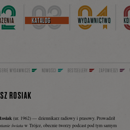
ZENIA
KATALOG
WYDAWNICTWO
KO
SERIE WYDAWNICZE
NOWOŚCI
BESTSELLERY
ZAPOWIEDZI
SZ ROSIAK
Rosiak
(ur. 1962) — dziennikarz radiowy i prasowy. Prowadził
stanie świata
w Trójce, obecnie tworzy podcast pod tym samym