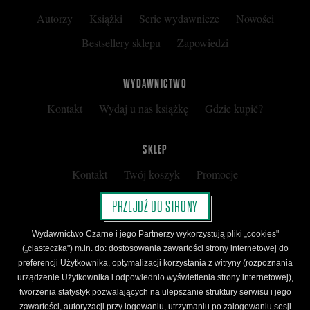
Autorzy
Książki
Serie wydawnicze
Nowości
Facebooku
Bestsellery sklepu
Zapowiedzi
WYDAWNICTWO
Kontakt
Wydaj u nas książkę
Gdzie kupić?
SKLEP
Kontakt
Twój koszyk
Promocje
Kup kartę podarunkową
Nota prawna
PRZEJDŹ DO STRONY
Regulamin
Polityka prywatności
Wydawnictwo Czarne i jego Partnerzy wykorzystują pliki „cookies"
Regulamin Klubu Czarnego
(„ciasteczka") m.in. do: dostosowania zawartości strony internetowej do
preferencji Użytkownika, optymalizacji korzystania z witryny (rozpoznania
Regulamin Karty Podarunkowej
urządzenie Użytkownika i odpowiednio wyświetlenia strony internetowej),
tworzenia statystyk pozwalających na ulepszanie struktury serwisu i jego
zawartości, autoryzacji przy logowaniu, utrzymaniu po zalogowaniu sesji