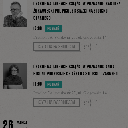
CZARNE NA TARGACH KSIĄŻKI W POZNANIU: BARTOSZ
ŻURAWIECKI PODPISUJE KSIĄŻKI NA STOISKU
Facebooku
CZARNEGO
się
13:00
POZNAŃ
Pawilon 7A, stoisko nr 27, ul. Głogowska 14
na
CZYTAJ NA FACEBOOK.COM
Tweetnij
Podziel
CZARNE NA TARGACH KSIĄŻKI W POZNANIU: ANNA
Facebooku
BIKONT PODPISUJE KSIĄŻKI NA STOISKU CZARNEGO
14:00
POZNAŃ
się
Pawilon 7A, stoisko nr 27, ul. Głogowska 14
CZYTAJ NA FACEBOOK.COM
na
Tweetnij
Podziel
26
MARCA