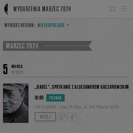
Linki do przejścia
WYDARZENIA MARZEC 2024
WYBIERZ REGION:
WIELKOPOLSKIE
MARZEC 2024
5
MARCA
WTOREK
„BABEL”. SPOTKANIE Z ALEKSANDREM KACZOROWSKIM
18:00
POZNAŃ
CK ZAMEK – Sala Wielka, ul. Św. Marcin 80/82
Prowadzenie: Piotr Oleksy.
WIĘCEJ
Spotkanie transmitowane także na Facebooku CK
Tweetnij
Podziel