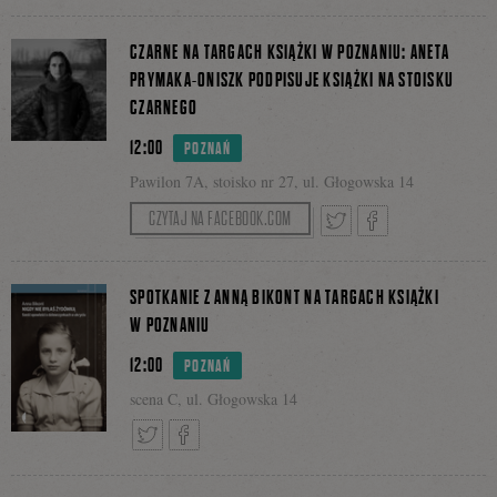
na
Tweetnij
Podziel
CZARNE NA TARGACH KSIĄŻKI W POZNANIU: ANETA
PRYMAKA-ONISZK PODPISUJE KSIĄŻKI NA STOISKU
Facebooku
CZARNEGO
się
12:00
POZNAŃ
Pawilon 7A, stoisko nr 27, ul. Głogowska 14
na
CZYTAJ NA FACEBOOK.COM
Tweetnij
Podziel
Facebooku
SPOTKANIE Z ANNĄ BIKONT NA TARGACH KSIĄŻKI
W POZNANIU
12:00
POZNAŃ
się
scena C, ul. Głogowska 14
na
Tweetnij
Podziel