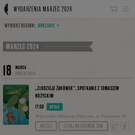
Linki do przejścia
WYDARZENIA MARZEC 2024
WYBIERZ REGION:
OPOLSKIE
MARZEC 2024
18
MARCA
PONIEDZIAŁEK
„ZŁODZIEJE ŻARÓWEK”. SPOTKANIE Z TOMASZEM
RÓŻYCKIM
17:00
OPOLE
Wojewódzka Biblioteka Publiczna, ul. Piastowska 18
Moderatorką spotkania: Małgorzata Sobolewska.
WIĘCEJ
CZYTAJ NA FACEBOOK.COM