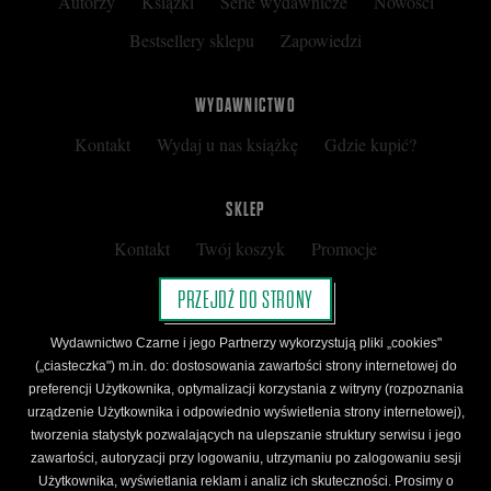
Autorzy
Książki
Serie wydawnicze
Nowości
Facebo
Bestsellery sklepu
Zapowiedzi
WYDAWNICTWO
Kontakt
Wydaj u nas książkę
Gdzie kupić?
SKLEP
Kontakt
Twój koszyk
Promocje
Kup kartę podarunkową
Nota prawna
PRZEJDŹ DO STRONY
Regulamin
Polityka prywatności
Wydawnictwo Czarne i jego Partnerzy wykorzystują pliki „cookies"
Regulamin Klubu Czarnego
(„ciasteczka") m.in. do: dostosowania zawartości strony internetowej do
preferencji Użytkownika, optymalizacji korzystania z witryny (rozpoznania
Regulamin Karty Podarunkowej
urządzenie Użytkownika i odpowiednio wyświetlenia strony internetowej),
tworzenia statystyk pozwalających na ulepszanie struktury serwisu i jego
zawartości, autoryzacji przy logowaniu, utrzymaniu po zalogowaniu sesji
ŚLEDŹ CZARNE
Użytkownika, wyświetlania reklam i analiz ich skuteczności. Prosimy o