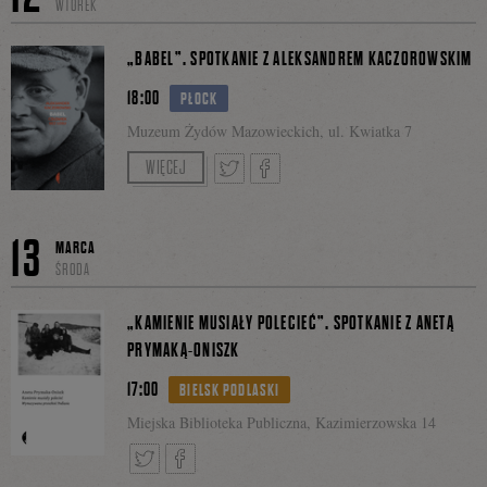
WTOREK
się
„BABEL”. SPOTKANIE Z ALEKSANDREM KACZOROWSKIM
18:00
PŁOCK
Muzeum Żydów Mazowieckich, ul. Kwiatka 7
na
Spotkanie poprowadzi Rafał Kowalski.
WIĘCEJ
Facebo
Tweetnij
Podziel
13
MARCA
ŚRODA
się
„KAMIENIE MUSIAŁY POLECIEĆ”. SPOTKANIE Z ANETĄ
PRYMAKĄ-ONISZK
17:00
BIELSK PODLASKI
na
Miejska Biblioteka Publiczna, Kazimierzowska 14
Facebooku