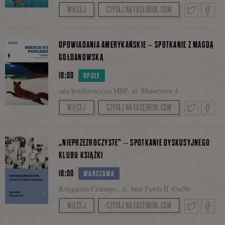
Moderatorką spotkania: Małgorzata Sobolewska.
WIĘCEJ
CZYTAJ NA FACEBOOK.COM
Facebooku
Tweetnij
Podzie
OPOWIADANIA AMERYKAŃSKIE – SPOTKANIE Z MAGDĄ
GOŁDANOWSKĄ
18:00
OPOLE
się
sala konferencyjna MBP, ul. Minorytów 4
Prowadzenie: Sławomir Kuźnicki.
WIĘCEJ
CZYTAJ NA FACEBOOK.COM
na
Tweetnij
Podzie
„NIEPRZEZROCZYSTE” – SPOTKANIE DYSKUSYJNEGO
KLUBU KSIĄŻKI
Facebo
18:00
WARSZAWA
się
Księgarnia Czarnego, al. Jana Pawła II 45a/56
Serdecznie zapraszamy na kolejne spotkanie
WIĘCEJ
CZYTAJ NA FACEBOOK.COM
na
naszego Dyskusyjnego Klubu Książki.