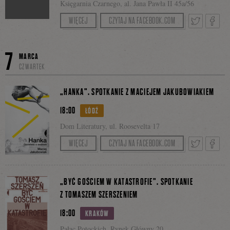
Księgarnia Czarnego, al. Jana Pawła II 45a/56
Wraz z Wydawnictwem WBPiCAK w Poznaniu
WIĘCEJ
CZYTAJ NA FACEBOOK.COM
zapraszamy serdecznie na spotkanie z tłumaczami
Facebooku
powieści Charlesa Reznikoffa „Muzykant” –
Tweetnij
Podzie
7
MARCA
Piotrem Sommerem i Marcinem Szustrem.
CZWARTEK
Rozmowę poprowadzi krytyczka literacka
i dziennikarka „Polityki”, Justyna Sobolewska.
się
„HANKA”. SPOTKANIE Z MACIEJEM JAKUBOWIAKIEM
18:00
ŁÓDŹ
Dom Literatury, ul. Roosevelta 17
na
Prowadzenie: Marta Zdanowska.
WIĘCEJ
CZYTAJ NA FACEBOOK.COM
Tweetnij
Podzie
Facebo
„BYĆ GOŚCIEM W KATASTROFIE”. SPOTKANIE
Z TOMASZEM SZERSZENIEM
się
18:00
KRAKÓW
Pałac Potockich, Rynek Główny 20