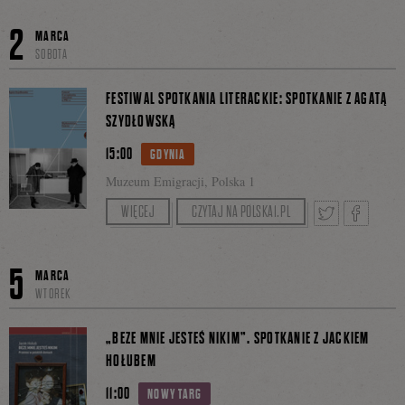
Tweetnij
Podziel
Goście: Małgorzata Piasecka, Aneta Prymaka-
2
MARCA
Oniszk
SOBOTA
Rozmawia: Marcin Sendecki
się
FESTIWAL SPOTKANIA LITERACKIE: SPOTKANIE Z AGATĄ
SZYDŁOWSKĄ
15:00
GDYNIA
na
Muzeum Emigracji, Polska 1
Wymarzone, nawet małe M
WIĘCEJ
CZYTAJ NA POLSKA1.PL
Facebook
Spotkanie wokół książki „Futerał.
Tweetnij
Podziel
O urządzaniu mieszkań w PRL-u”
5
MARCA
WTOREK
Gość: Agata Szydłowska
się
Rozmawia: Aleksandra Boćkowska
„BEZE MNIE JESTEŚ NIKIM”. SPOTKANIE Z JACKIEM
HOŁUBEM
11:00
NOWY TARG