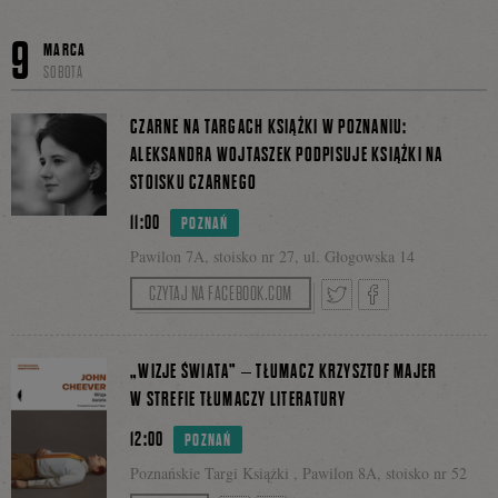
Facebo
ZAMEK i Zamek Czyta
Tweetnij
Podziel
9
MARCA
Bilety: 7 zł
SOBOTA
się
CZARNE NA TARGACH KSIĄŻKI W POZNANIU:
ALEKSANDRA WOJTASZEK PODPISUJE KSIĄŻKI NA
STOISKU CZARNEGO
na
11:00
POZNAŃ
Pawilon 7A, stoisko nr 27, ul. Głogowska 14
CZYTAJ NA FACEBOOK.COM
Facebooku
Tweetnij
Podziel
„WIZJE ŚWIATA” – TŁUMACZ KRZYSZTOF MAJER
W STREFIE TŁUMACZY LITERATURY
12:00
POZNAŃ
się
Poznańskie Targi Książki , Pawilon 8A, stoisko nr 52