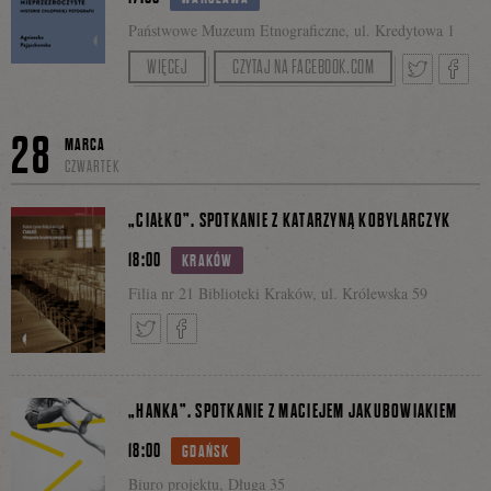
Państwowe Muzeum Etnograficzne, ul. Kredytowa 1
Spotkanie poprowadzi dr Magdalena Wróblewska.
WIĘCEJ
CZYTAJ NA FACEBOOK.COM
na
Tweetnij
Podzie
28
MARCA
CZWARTEK
Facebooku
się
„CIAŁKO”. SPOTKANIE Z KATARZYNĄ KOBYLARCZYK
18:00
KRAKÓW
Filia nr 21 Biblioteki Kraków, ul. Królewska 59
na
Tweetnij
Podziel
Facebo
„HANKA”. SPOTKANIE Z MACIEJEM JAKUBOWIAKIEM
18:00
GDAŃSK
się
Biuro projektu, Długa 35