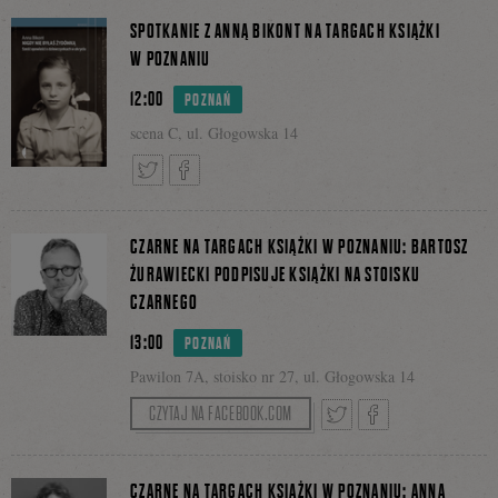
Tweetnij
Podziel
Facebooku
SPOTKANIE Z ANNĄ BIKONT NA TARGACH KSIĄŻKI
W POZNANIU
12:00
POZNAŃ
się
scena C, ul. Głogowska 14
na
Tweetnij
Podziel
CZARNE NA TARGACH KSIĄŻKI W POZNANIU: BARTOSZ
ŻURAWIECKI PODPISUJE KSIĄŻKI NA STOISKU
Facebooku
CZARNEGO
się
13:00
POZNAŃ
Pawilon 7A, stoisko nr 27, ul. Głogowska 14
na
CZYTAJ NA FACEBOOK.COM
Tweetnij
Podziel
CZARNE NA TARGACH KSIĄŻKI W POZNANIU: ANNA
Facebooku