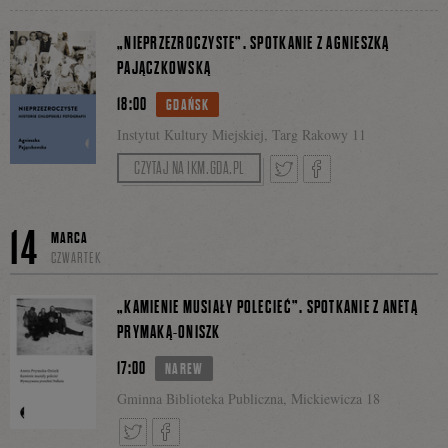
Tweetnij
Podziel
„NIEPRZEZROCZYSTE”. SPOTKANIE Z AGNIESZKĄ
PAJĄCZKOWSKĄ
18:00
się
GDAŃSK
Instytut Kultury Miejskiej, Targ Rakowy 11
CZYTAJ NA IKM.GDA.PL
na
Tweetnij
Podziel
14
MARCA
CZWARTEK
Facebooku
się
„KAMIENIE MUSIAŁY POLECIEĆ”. SPOTKANIE Z ANETĄ
PRYMAKĄ-ONISZK
17:00
NAREW
na
Gminna Biblioteka Publiczna, Mickiewicza 18