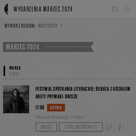
Linki do przejścia
WYDARZENIA MARZEC 2024
WYBIERZ REGION:
WSZYSTKIE
MARZEC 2024
1
MARCA
PIĄTEK
FESTIWAL SPOTKANIA LITERACKIE: DEBATA Z UDZIAŁEM
ANETY PRYMAKI-ONISZK
17:00
GDYNIA
Muzeum Emigracji, Polska 1
Być gdzie indziej u siebie
Premiera 9. numeru
.
WIĘCEJ
CZYTAJ NA POLSKA1.PL
„Polskiego Przeglądu Migracyjnego”