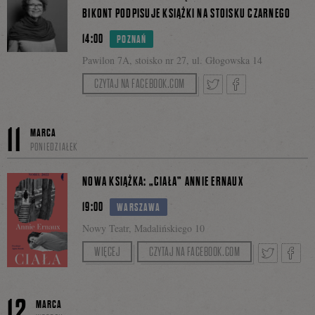
BIKONT PODPISUJE KSIĄŻKI NA STOISKU CZARNEGO
14:00
POZNAŃ
się
Pawilon 7A, stoisko nr 27, ul. Głogowska 14
CZYTAJ NA FACEBOOK.COM
na
Tweetnij
Podziel
11
MARCA
PONIEDZIAŁEK
Facebooku
się
NOWA KSIĄŻKA: „CIAŁA” ANNIE ERNAUX
19:00
WARSZAWA
Nowy Teatr, Madalińskiego 10
na
O pisarstwie Annie Ernaux w kontekście
WIĘCEJ
CZYTAJ NA FACEBOOK.COM
wydanego w Polsce zbioru „Ciała”porozmawiają
pisarka Renata Lis i literaturoznawca Wiesław
Tweetnij
Podzie
Facebooku
12
Kroker.
MARCA