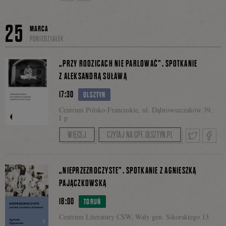
Tweetnij
Podziel
25
MARCA
PONIEDZIAŁEK
się
„PRZY RODZICACH NIE PARLOWAĆ”. SPOTKANIE
Z ALEKSANDRĄ SUŁAWĄ
17:30
OLSZTYN
na
Centrum Polsko-Francuskie, ul. Dąbrowszczaków 39,
I p
Spotkanie w ramach 28. dni kultury francuskiej
WIĘCEJ
CZYTAJ NA CPF.OLSZTYN.PL
Facebooku
i frankofonii poprowadzi Bernadetta Darska.
Tweetnij
Podzie
„NIEPRZEZROCZYSTE”. SPOTKANIE Z AGNIESZKĄ
PAJĄCZKOWSKĄ
18:00
TORUŃ
się
Centrum Literatury CSW, Wały gen. Sikorskiego 13