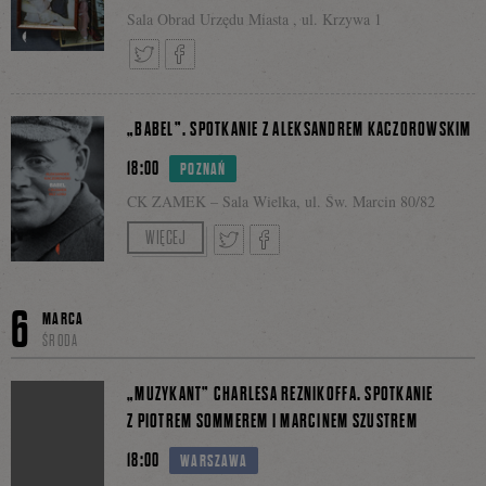
na
Sala Obrad Urzędu Miasta , ul. Krzywa 1
Facebook
Tweetnij
Podziel
„BABEL”. SPOTKANIE Z ALEKSANDREM KACZOROWSKIM
18:00
POZNAŃ
się
CK ZAMEK – Sala Wielka, ul. Św. Marcin 80/82
Prowadzenie: Piotr Oleksy.
WIĘCEJ
Spotkanie transmitowane także na Facebooku CK
na
Tweetnij
Podziel
ZAMEK i Zamek Czyta.
6
MARCA
ŚRODA
Bilety: 7 zł
Facebooku
się
„MUZYKANT” CHARLESA REZNIKOFFA. SPOTKANIE
Z PIOTREM SOMMEREM I MARCINEM SZUSTREM
18:00
WARSZAWA
na