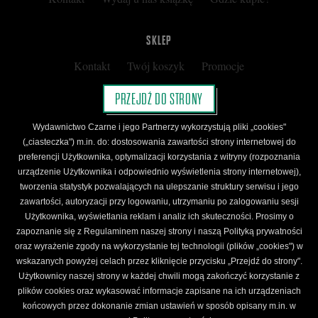
SKLEP
Kontakt
Twój koszyk
Promocje
Kup kartę podarunkową
Nota prawna
PRZEJDŹ DO STRONY
Regulamin
Polityka prywatności
Wydawnictwo Czarne i jego Partnerzy wykorzystują pliki „cookies"
Regulamin Klubu Czarnego
(„ciasteczka") m.in. do: dostosowania zawartości strony internetowej do
preferencji Użytkownika, optymalizacji korzystania z witryny (rozpoznania
Regulamin Karty Podarunkowej
urządzenie Użytkownika i odpowiednio wyświetlenia strony internetowej),
tworzenia statystyk pozwalających na ulepszanie struktury serwisu i jego
zawartości, autoryzacji przy logowaniu, utrzymaniu po zalogowaniu sesji
ŚLEDŹ CZARNE
Użytkownika, wyświetlania reklam i analiz ich skuteczności. Prosimy o
Facebook
YouTube
Instagram
Newsletter
zapoznanie się z Regulaminem naszej strony i naszą Polityką prywatności
oraz wyrażenie zgody na wykorzystanie tej technologii (plików „cookies") w
wskazanych powyżej celach przez kliknięcie przycisku „Przejdź do strony".
Użytkownicy naszej strony w każdej chwili mogą zakończyć korzystanie z
Wydawnictwo Czarne. Wszelkie prawa zastrzeżone. Projekt:
Fajne Chłopaki,
logo
plików cookies oraz wykasować informacje zapisane na ich urządzeniach
wydawnictwa: Kamil Targosz.
końcowych przez dokonanie zmian ustawień w sposób opisany m.in. w