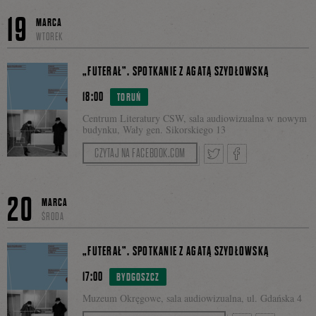
Tweetnij
Podzie
W poniedziałek, 18 marca, o godz. 18:00
19
MARCA
porozmawiamy o książce Agnieszki
WTOREK
Facebo
Pajączkowskiej „Nieprzezroczyste. Historie
się
chłopskiej fotografii".
„FUTERAŁ”. SPOTKANIE Z AGATĄ SZYDŁOWSKĄ
Prosimy o przesłanie potwierdzenia przybycia na
18:00
TORUŃ
adres: ksiegarnia@czarne.com.pl.
Centrum Literatury CSW, sala audiowizualna w nowym
na
budynku, Wały gen. Sikorskiego 13
Spotkanie odbędzie w sali na poziomie -1.
CZYTAJ NA FACEBOOK.COM
Facebo
Tweetnij
Podziel
20
MARCA
ŚRODA
się
„FUTERAŁ”. SPOTKANIE Z AGATĄ SZYDŁOWSKĄ
17:00
BYDGOSZCZ
Muzeum Okręgowe, sala audiowizualna, ul. Gdańska 4
na