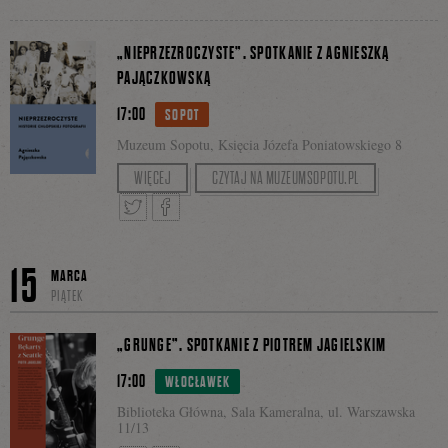
Facebooku
Tweetnij
Podziel
„NIEPRZEZROCZYSTE”. SPOTKANIE Z AGNIESZKĄ
PAJĄCZKOWSKĄ
17:00
się
SOPOT
Muzeum Sopotu, Księcia Józefa Poniatowskiego 8
Rozmowę poprowadzi Dagny Kurdwanowska.
WIĘCEJ
CZYTAJ NA MUZEUMSOPOTU.PL
na
Tweetnij
Podziel
15
Facebooku
MARCA
PIĄTEK
się
„GRUNGE”. SPOTKANIE Z PIOTREM JAGIELSKIM
17:00
WŁOCŁAWEK
Biblioteka Główna, Sala Kameralna, ul. Warszawska
na
11/13