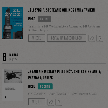
licznym gronie.
„Nieznośnej lekkości bytu” – Marek Bieńczyk,
Tweetnij
Podziel
„ŹLI ŻYDZI”. SPOTKANIE ONLINE Z EMILY TAMKIN
Andrzej S. Jagodziński i Aleksander
Facebo
Kaczorowski.
19:30
ONLINE
się
Transmisja FB Wydawnictwa Czarne & FB Centrum
Kultury Jidysz
Spotkanie poprowadzi Karolina Krasuska.
WIĘCEJ
CZYTAJ NA FACEBOOK.COM
na
Tweetnij
Podzie
8
MARCA
PIĄTEK
Faceboo
się
„KAMIENIE MUSIAŁY POLECIEĆ”. SPOTKANIE Z ANETĄ
PRYMAKĄ-ONISZK
18:00
POZNAŃ
na
CK ZAMEK – Sala Wielka, ul. Św. Marcin 80/82
.
Prowadzenie: Agnieszka Zawisza
WIĘCEJ
Spotkanie transmitowane także na Facebooku CK