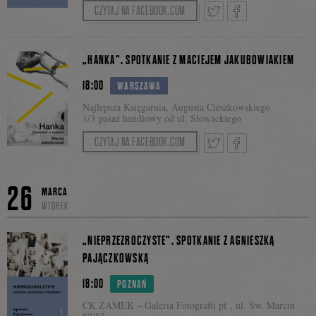
CZYTAJ NA FACEBOOK.COM
na
Tweetnij
Podziel
„HANKA”. SPOTKANIE Z MACIEJEM JAKUBOWIAKIEM
Faceb
18:00
WARSZAWA
się
Najlepsza Księgarnia, Augusta Cieszkowskiego
1/3 pasaż handlowy od ul. Słowackiego
CZYTAJ NA FACEBOOK.COM
na
Tweetnij
Podziel
26
MARCA
WTOREK
Facebooku
się
„NIEPRZEZROCZYSTE”. SPOTKANIE Z AGNIESZKĄ
PAJĄCZKOWSKĄ
18:00
POZNAŃ
na
CK ZAMEK – Galeria Fotografii pf , ul. Św. Marcin