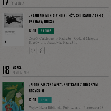
17
NIEDZIELA
Facebooku
się
„KAMIENIE MUSIAŁY POLECIEĆ”. SPOTKANIE Z ANETĄ
PRYMAKĄ-ONISZK
17:00
RADRUŻ
na
Zespół Cerkiewny w Radrużu - Oddział Muzeum
Kresów w Lubaczowie, Radruż 13
Facebooku
Tweetnij
Podziel
18
MARCA
PONIEDZIAŁEK
się
„ZŁODZIEJE ŻARÓWEK”. SPOTKANIE Z TOMASZEM
RÓŻYCKIM
17:00
OPOLE
na
Wojewódzka Biblioteka Publiczna, ul. Piastowska 18