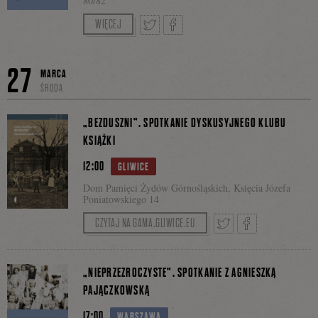
80/82
Prowadzenie: Marianna Michałowska.
WIĘCEJ
Facebooku
Bilety: 7 zł
Tweetnij
Podziel
27
MARCA
ŚRODA
się
„BEZDUSZNI”. SPOTKANIE DYSKUSYJNEGO KLUBU
KSIĄŻKI
12:00
GLIWICE
na
Dom Pamięci Żydów Górnośląskich, Księcia Józefa
Poniatowskiego 14
CZYTAJ NA GAMA.GLIWICE.EU
Facebooku
Tweetnij
Podziel
„NIEPRZEZROCZYSTE”. SPOTKANIE Z AGNIESZKĄ
PAJĄCZKOWSKĄ
17:00
WARSZAWA
się