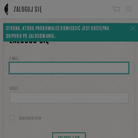
Linki do przejścia
ZALOGUJ SIĘ
STRONA, KTÓRĄ PRÓBOWAŁEŚ ODWIEDZIĆ JEST DOSTĘPNA
DOPIERO PO ZALOGOWANIU.
ZALOGUJ SIĘ
E-MAIL
HASŁO
Zapamiętaj mnie