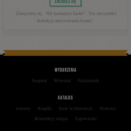
ZALOGUJ SIĘ
Zarejestruj się
Nie pamiętasz hasła?
Nie otrzymałeś
instrukcji aktywowania konta?
WYDARZENIA
Sierpień
Wrzesień
Październik
KATALOG
Autorzy
Książki
Serie wydawnicze
Nowości
Bestsellery sklepu
Zapowiedzi