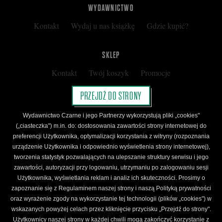
WYDAWNICTWO
Kontakt
Wydaj u nas książkę
Gdzie kupić?
SKLEP
Kontakt
Twój koszyk
Promocje
Kup kartę podarunkową
Nota prawna
PRZEJDŹ DO STRONY
Regulamin
Polityka prywatności
Wydawnictwo Czarne i jego Partnerzy wykorzystują pliki „cookies"
Regulamin Klubu Czarnego
(„ciasteczka") m.in. do: dostosowania zawartości strony internetowej do
preferencji Użytkownika, optymalizacji korzystania z witryny (rozpoznania
Regulamin Karty Podarunkowej
urządzenie Użytkownika i odpowiednio wyświetlenia strony internetowej),
tworzenia statystyk pozwalających na ulepszanie struktury serwisu i jego
zawartości, autoryzacji przy logowaniu, utrzymaniu po zalogowaniu sesji
ŚLEDŹ CZARNE
Użytkownika, wyświetlania reklam i analiz ich skuteczności. Prosimy o
Facebook
YouTube
Instagram
Newsletter
zapoznanie się z Regulaminem naszej strony i naszą Polityką prywatności
oraz wyrażenie zgody na wykorzystanie tej technologii (plików „cookies") w
wskazanych powyżej celach przez kliknięcie przycisku „Przejdź do strony".
Użytkownicy naszej strony w każdej chwili mogą zakończyć korzystanie z