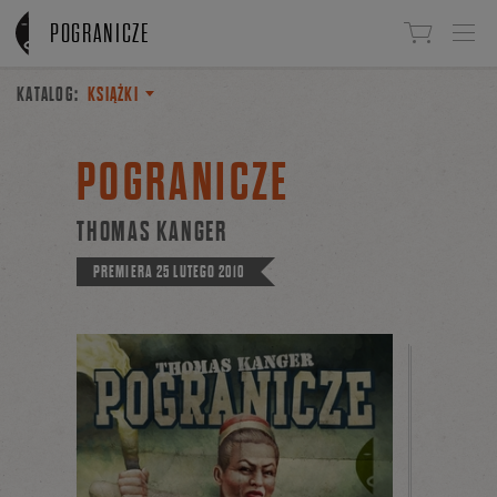
Linki do przejścia
POGRANICZE
KATALOG:
KSIĄŻKI
POGRANICZE
THOMAS KANGER
PREMIERA
25 LUTEGO 2010