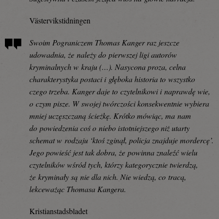
Västervikstidningen
Swoim Pograniczem Thomas Kanger raz jeszcze
udowadnia, że należy do pierwszej ligi autorów
kryminalnych w kraju (…). Nasycona proza, celna
charakterystyka postaci i głęboka historia to wszystko
czego trzeba. Kanger daje to czytelnikowi i naprawdę wie,
o czym pisze. W swojej twórczości konsekwentnie wybiera
mniej uczęszczaną ścieżkę. Krótko mówiąc, ma nam
do powiedzenia coś o niebo istotniejszego niż utarty
schemat w rodzaju ‘ktoś zginął, policja znajduje mordercę’.
Jego powieść jest tak dobra, że powinna znaleźć wielu
czytelników wśród tych, którzy kategorycznie twierdzą,
że kryminały są nie dla nich. Nie wiedzą, co tracą,
lekceważąc Thomasa Kangera.
Kristianstadsbladet