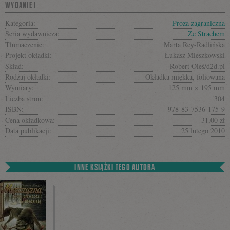
WYDANIE I
Kategoria:
Proza zagraniczna
Seria wydawnicza:
Ze Strachem
Tłumaczenie:
Marta Rey-Radlińska
Projekt okładki:
Łukasz Mieszkowski
Skład:
Robert Oleś/d2d.pl
Rodzaj okładki:
Okładka miękka, foliowana
Wymiary:
125 mm × 195 mm
Liczba stron:
304
ISBN:
978-83-7536-175-9
Cena okładkowa:
31,00 zł
Data publikacji:
25 lutego 2010
INNE KSIĄŻKI TEGO AUTORA