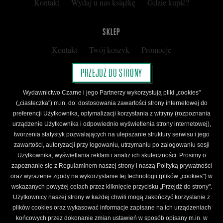
Kontakt
Wydaj u nas książkę
Gdzie kupić?
SKLEP
Kontakt
Twój koszyk
Promocje
Kup kartę podarunkową
Nota prawna
PRZEJDŹ DO STRONY
Regulamin
Polityka prywatności
Wydawnictwo Czarne i jego Partnerzy wykorzystują pliki „cookies"
Regulamin Klubu Czarnego
(„ciasteczka") m.in. do: dostosowania zawartości strony internetowej do
preferencji Użytkownika, optymalizacji korzystania z witryny (rozpoznania
Regulamin Karty Podarunkowej
urządzenie Użytkownika i odpowiednio wyświetlenia strony internetowej),
tworzenia statystyk pozwalających na ulepszanie struktury serwisu i jego
zawartości, autoryzacji przy logowaniu, utrzymaniu po zalogowaniu sesji
ŚLEDŹ CZARNE
Użytkownika, wyświetlania reklam i analiz ich skuteczności. Prosimy o
Facebook
YouTube
Instagram
Newsletter
zapoznanie się z Regulaminem naszej strony i naszą Polityką prywatności
oraz wyrażenie zgody na wykorzystanie tej technologii (plików „cookies") w
wskazanych powyżej celach przez kliknięcie przycisku „Przejdź do strony".
Użytkownicy naszej strony w każdej chwili mogą zakończyć korzystanie z
Wydawnictwo Czarne. Wszelkie prawa zastrzeżone. Projekt:
Fajne Chłopaki,
logo
plików cookies oraz wykasować informacje zapisane na ich urządzeniach
wydawnictwa: Kamil Targosz.
końcowych przez dokonanie zmian ustawień w sposób opisany m.in. w