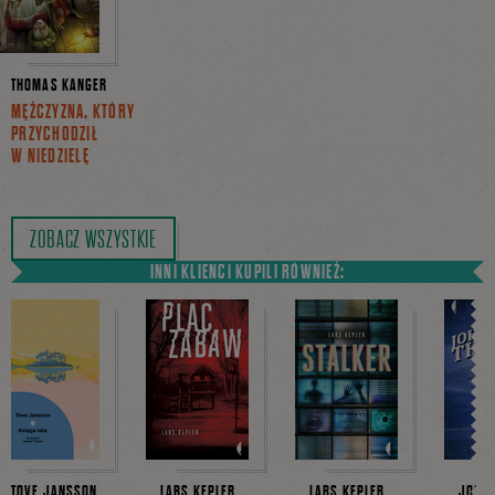
THOMAS KANGER
MĘŻCZYZNA, KTÓRY
PRZYCHODZIŁ
W NIEDZIELĘ
ZOBACZ WSZYSTKIE
INNI KLIENCI KUPILI RÓWNIEŻ:
TOVE JANSSON
LARS KEPLER
LARS KEPLER
JOHAN