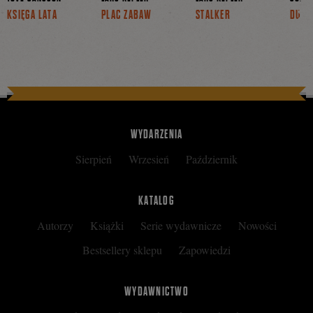
KSIĘGA LATA
PLAC ZABAW
STALKER
DUCH
WYDARZENIA
Sierpień
Wrzesień
Październik
KATALOG
Autorzy
Książki
Serie wydawnicze
Nowości
Bestsellery sklepu
Zapowiedzi
WYDAWNICTWO