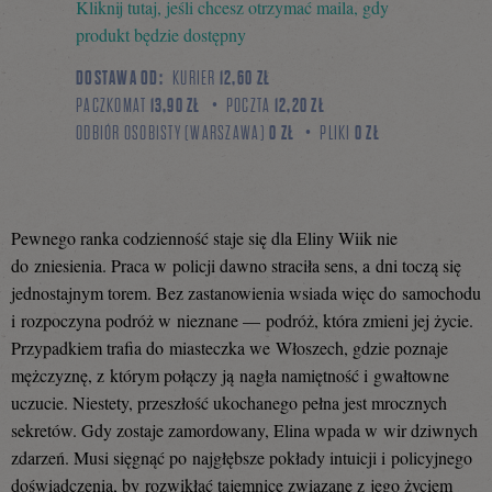
Kliknij tutaj, jeśli chcesz otrzymać maila, gdy
się
produkt będzie dostępny
DOSTAWA OD:
KURIER
12,60 ZŁ
PACZKOMAT
13,90 ZŁ
POCZTA
12,20 ZŁ
na
ODBIÓR OSOBISTY (WARSZAWA)
0 ZŁ
PLIKI
0 ZŁ
Facebooku
Pewnego ranka codzienność staje się dla Eliny Wiik nie
do zniesienia. Praca w policji dawno straciła sens, a dni toczą się
jednostajnym torem. Bez zastanowienia wsiada więc do samochodu
i rozpoczyna podróż w nieznane — podróż, która zmieni jej życie.
Przypadkiem trafia do miasteczka we Włoszech, gdzie poznaje
mężczyznę, z którym połączy ją nagła namiętność i gwałtowne
uczucie. Niestety, przeszłość ukochanego pełna jest mrocznych
sekretów. Gdy zostaje zamordowany, Elina wpada w wir dziwnych
zdarzeń. Musi sięgnąć po najgłębsze pokłady intuicji i policyjnego
doświadczenia, by rozwikłać tajemnice związane z jego życiem