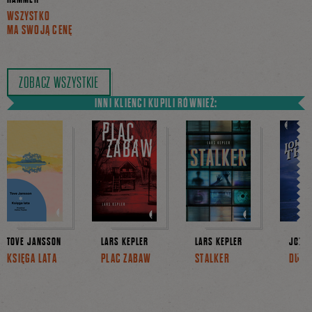
WSZYSTKO
MA SWOJĄ CENĘ
ZOBACZ WSZYSTKIE
INNI KLIENCI KUPILI RÓWNIEŻ:
TOVE JANSSON
LARS KEPLER
LARS KEPLER
JOHAN
KSIĘGA LATA
PLAC ZABAW
STALKER
DUCH