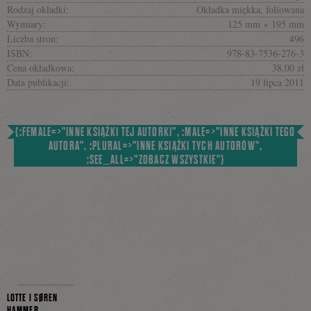
Rodzaj okładki:
Okładka miękka, foliowana
Wymiary:
125 mm × 195 mm
Liczba stron:
496
ISBN:
978-83-7536-276-3
Cena okładkowa:
38,00 zł
Data publikacji:
19 lipca 2011
{:FEMALE=>"INNE KSIĄŻKI TEJ AUTORKI", :MALE=>"INNE KSIĄŻKI TEGO
AUTORA", :PLURAL=>"INNE KSIĄŻKI TYCH AUTORÓW",
:SEE_ALL=>"ZOBACZ WSZYSTKIE"}
LOTTE I SØREN
HAMMER