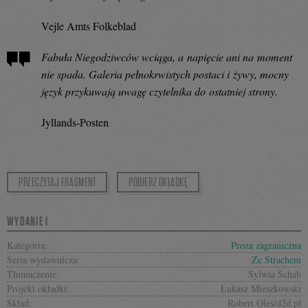
Vejle Amts Folkeblad
Fabuła Niegodziwców wciąga, a napięcie ani na moment
nie spada. Galeria pełnokrwistych postaci i żywy, mocny
język przykuwają uwagę czytelnika do ostatniej strony.
Jyllands-Posten
PRZECZYTAJ FRAGMENT
POBIERZ OKŁADKĘ
WYDANIE I
Kategoria:
Proza zagraniczna
Seria wydawnicza:
Ze Strachem
Tłumaczenie:
Sylwia Schab
Projekt okładki:
Łukasz Mieszkowski
Skład:
Robert Oleś/d2d.pl