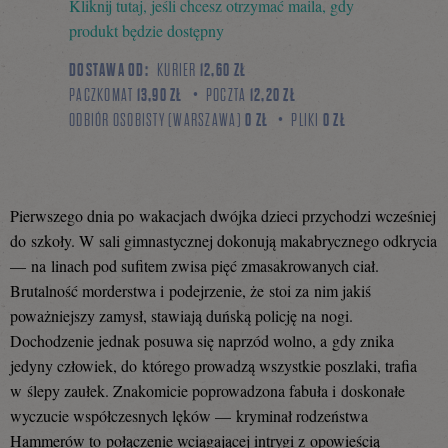
Kliknij tutaj, jeśli chcesz otrzymać maila, gdy
się
produkt będzie dostępny
DOSTAWA OD:
KURIER
12,60 ZŁ
PACZKOMAT
13,90 ZŁ
POCZTA
12,20 ZŁ
na
ODBIÓR OSOBISTY (WARSZAWA)
0 ZŁ
PLIKI
0 ZŁ
Facebooku
Pierwszego dnia po wakacjach dwójka dzieci przychodzi wcześniej
do szkoły. W sali gimnastycznej dokonują makabrycznego odkrycia
— na linach pod sufitem zwisa pięć zmasakrowanych ciał.
Brutalność morderstwa i podejrzenie, że stoi za nim jakiś
poważniejszy zamysł, stawiają duńską policję na nogi.
Dochodzenie jednak posuwa się naprzód wolno, a gdy znika
jedyny człowiek, do którego prowadzą wszystkie poszlaki, trafia
w ślepy zaułek. Znakomicie poprowadzona fabuła i doskonałe
wyczucie współczesnych lęków — kryminał rodzeństwa
Hammerów to połączenie wciągającej intrygi z opowieścią