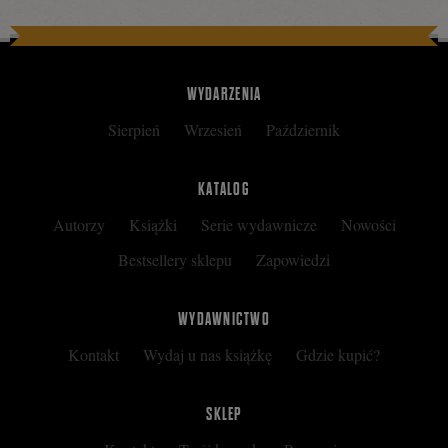
WYDARZENIA
Sierpień
Wrzesień
Październik
KATALOG
Autorzy
Książki
Serie wydawnicze
Nowości
Bestsellery sklepu
Zapowiedzi
WYDAWNICTWO
Kontakt
Wydaj u nas książkę
Gdzie kupić?
SKLEP