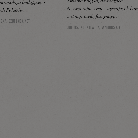
Świetna książka, dowodząca,
antropologa badającego
że zwyczajne życie zwyczajnych ludz
ch Polaków.
jest naprawdę fascynujące
ŃSKA,
SZUFLADA.NET
JULIUSZ KURKIEWICZ,
WYBORCZA.PL