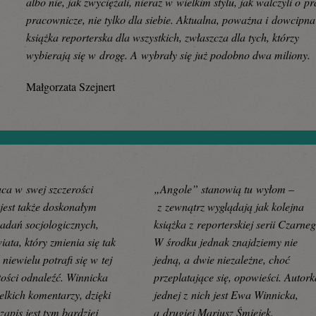
albo nie, jak zwyciężali, nieraz w wielkim stylu, jak walczyli o p
pracownicze, nie tylko dla siebie. Aktualna, poważna i dowcipna
książka reporterska dla wszystkich, zwłaszcza dla tych, którzy
wybierają się w drogę. A wybrały się już podobno dwa miliony.
Małgorzata Szejnert
ca w swej szczerości
„Angole” stanowią tu wyłom –
jest także doskonałym
z zewnątrz wyglądają jak kolejna
adań socjologicznych,
książka z reporterskiej serii Czarneg
iata, który zmienia się tak
W środku jednak znajdziemy nie
 niewielu potrafi się w tej
jedną, a dwie niezależne, choć
tości odnaleźć. Winnicka
przeplatające się, opowieści. Autork
elkich komentarzy, dzięki
jednej z nich jest Ewa Winnicka,
zapis jest tym bardziej
a drugiej Mariusz Śmiejek.