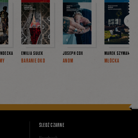
Dalej
ONDECKA
EMILIA SUŁEK
JOSEPH COX
MAREK SZYMANIAK
 MY
BARANIE OKO
ANOM
MŁÓCKA
ŚLEDŹ CZARNE
Facebook