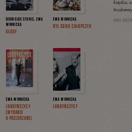
księdza, 
bezdomny
DIONISIOS STURIS, EWA
EWA WINNICKA
ANNA GODZI
WINNICKA
BYŁ SOBIE CHŁOPCZYK
GŁOSY
EWA WINNICKA
EWA WINNICKA
LONDYŃCZYCY
LONDYŃCZYCY
(WYDANIE
II POSZERZONE)