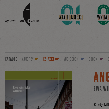
Linki do przejścia
WIADOMOŚCI
WYDAR
KATALOG:
AUTORZY
KSIĄŻKI
AUDIOBOOKI
EBOOKI
AN
EWA WI
Kiedy kil