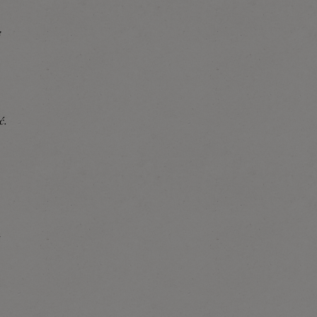
e
ć.
t