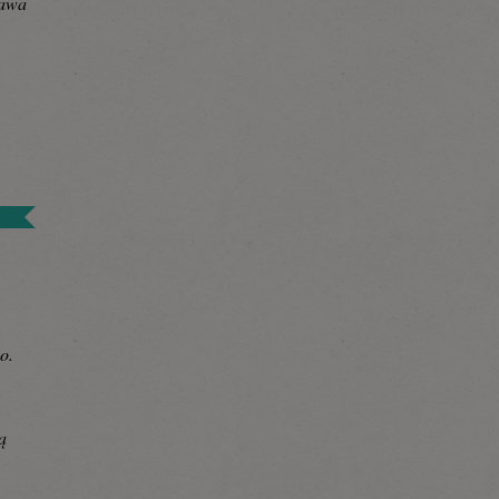
rawa
o.
ą