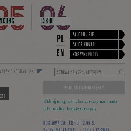
NKURS
TARGI
ZALOGUJ SIĘ
PL
ZAŁÓŻ KONTO
EN
KOSZYK:
PUSTY
WYDANIA ZAGRANICZNE
Szukaj
PRODUKT NIEDOSTĘPNY
A
021
Kliknij tutaj, jeśli chcesz otrzymać maila,
gdy produkt będzie dostępny
DOSTAWA OD:
KURIER
12,60 ZŁ
PACZKOMAT
13,90 ZŁ
POCZTA
12,20 ZŁ