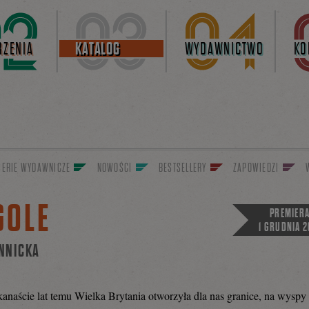
ZENIA
KATALOG
WYDAWNICTWO
KO
SERIE WYDAWNICZE
NOWOŚCI
BESTSELLERY
ZAPOWIEDZI
GOLE
PREMIER
1 GRUDNIA 2
NNICKA
kanaście lat temu Wielka Brytania otworzyła dla nas granice, na wyspy