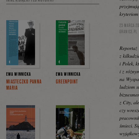
przejmują
kryteriom
25 MARCA 20
GRANICE.PL
Reportaż 
z kilkudz
i Polek, 
i z różny
EWA WINNICKA
EWA WINNICKA
na Wyspac
MIASTECZKO PANNA
GREENPOINT
ludziom s
MARIA
biznesme
z City, al
czy wresz
pracowni
śmieci. S
wyjątkowyc