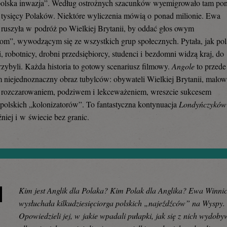
polska inwazja”. Według ostrożnych szacunków wyemigrowało tam po
 tysięcy Polaków. Niektóre wyliczenia mówią o ponad milionie. Ewa
ruszyła w podróż po Wielkiej Brytanii, by oddać głos owym
om”, wywodzącym się ze wszystkich grup społecznych. Pytała, jak pol
i, robotnicy, drobni przedsiębiorcy, studenci i bezdomni widzą kraj, do
rzybyli. Każda historia to gotowy scenariusz filmowy.
Angole
to przede
 niejednoznaczny obraz tubylców: obywateli Wielkiej Brytanii, malo
i rozczarowaniem, podziwem i lekceważeniem, wreszcie sukcesem
 polskich „kolonizatorów”. To fantastyczna kontynuacja
Londyńczyków
niej i w świecie bez granic.
Kim jest Anglik dla Polaka? Kim Polak dla Anglika? Ewa Winni
wysłuchała kilkudziesięciorga polskich „najeźdźców” na Wyspy.
Opowiedzieli jej, w jakie wpadali pułapki, jak się z nich wydoby