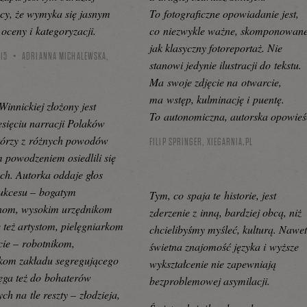
cy, że wymyka się jasnym
To fotograficzne opowiadanie jest,
 oceny i kategoryzacji.
co niezwykle ważne, skomponowan
jak klasyczny fotoreportaż. Nie
15
ADRIANNA MICHALEWSKA,
stanowi jedynie ilustracji do tekstu.
Ma swoje zdjęcie na otwarcie,
ma wstęp, kulminację i puentę.
Winnickiej złożony jest
To autonomiczna, autorska opowieś
iesięciu narracji Polaków
którzy z różnych powodów
FILIP SPRINGER,
XIEGARNIA.PL
m powodzeniem osiedlili się
h. Autorka oddaje głos
ukcesu – bogatym
Tym, co spaja te historie, jest
nom, wysokim urzędnikom
zderzenie z inną, bardziej obcą, niż
e też artystom, pielęgniarkom
chcielibyśmy myśleć, kulturą. Nawe
cie – robotnikom,
świetna znajomość języka i wyższe
kom zakładu segregującego
wykształcenie nie zapewniają
ięga też do bohaterów
bezproblemowej asymilacji.
h na tle reszty – złodzieja,