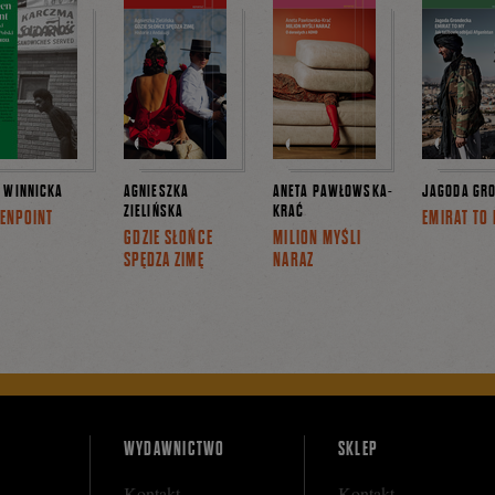
 WINNICKA
AGNIESZKA
ANETA PAWŁOWSKA-
JAGODA GR
ZIELIŃSKA
KRAĆ
ENPOINT
EMIRAT TO
GDZIE SŁOŃCE
MILION MYŚLI
SPĘDZA ZIMĘ
NARAZ
WYDAWNICTWO
SKLEP
Kontakt
Kontakt