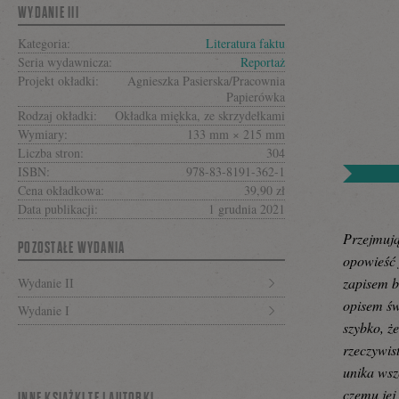
się
WYDANIE III
Kategoria:
Literatura faktu
Seria wydawnicza:
Reportaż
na
Projekt okładki:
Agnieszka Pasierska/Pracownia
Papierówka
Rodzaj okładki:
Okładka miękka, ze skrzydełkami
Wymiary:
133 mm × 215 mm
Facebooku
Liczba stron:
304
ISBN:
978-83-8191-362-1
Cena okładkowa:
39,90 zł
Data publikacji:
1 grudnia 2021
Przejmują
POZOSTAŁE WYDANIA
opowieść 
zapisem b
Wydanie II
opisem św
Wydanie I
szybko, że
rzeczywis
unika wsz
czemu jej 
INNE KSIĄŻKI TEJ AUTORKI