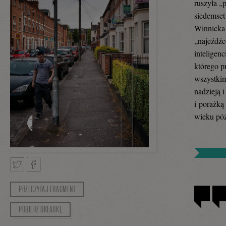
ruszyła „
siedemset
Winnicka 
„najeźdźc
inteligenc
którego p
wszystkim
nadzieją 
i porażką
wieku póź
PRZECZYTAJ FRAGMENT
Tweetnij
Podziel
POBIERZ OKŁADKĘ