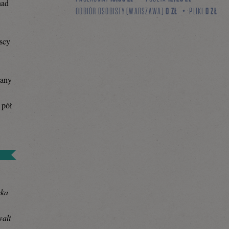
nad
ODBIÓR OSOBISTY (WARSZAWA)
0 ZŁ
PLIKI
0 ZŁ
scy
wany
pół
cka
wali