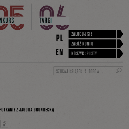
NKURS
TARGI
ZALOGUJ SIĘ
PL
ZAŁÓŻ KONTO
EN
KOSZYK:
PUSTY
Szukaj
SPOTKANIE Z JAGODĄ GRONDECKĄ
adzi Przemysław Rymkiewicz