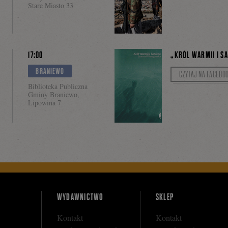
Stare Miasto 33
Twee
17:00
„KRÓL WARMII I S
BRANIEWO
CZYTAJ NA FACEBO
Biblioteka Publiczna
Gminy Braniewo,
Lipowina 7
WYDAWNICTWO
SKLEP
Kontakt
Kontakt