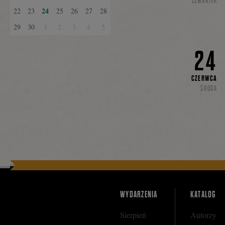
CZWARTEK
24
22
23
25
26
27
28
29
30
1
2
3
4
5
24
CZERWCA
ŚRODA
WYDARZENIA
KATALOG
Sierpień
Autorzy