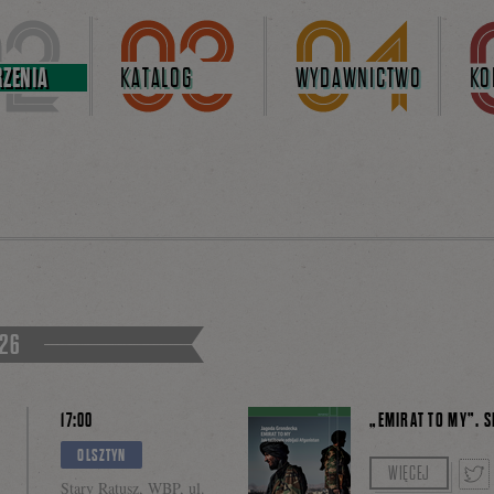
ZENIA
KATALOG
WYDAWNICTWO
KO
026
17:00
„EMIRAT TO MY”. 
OLSZTYN
Rozmowę poprow
WIĘCEJ
Stary Ratusz, WBP, ul.