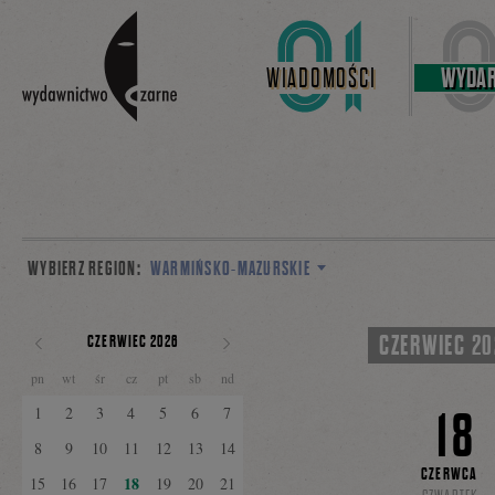
Linki do przejścia
WIADOMOŚCI
WYDAR
WYBIERZ REGION:
WARMIŃSKO-MAZURSKIE
CZERWIEC 2
CZERWIEC 2026
POPRZEDNI
NASTĘPNY
pn
wt
śr
cz
pt
sb
nd
MIESIĄC
MIESIĄC
18
1
2
3
4
5
6
7
8
9
10
11
12
13
14
CZERWCA
18
15
16
17
19
20
21