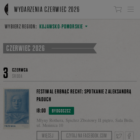
Linki do przejścia
WYDARZENIA CZERWIEC 2026
WYBIERZ REGION:
KUJAWSKO-POMORSKIE
CZERWIEC 2026
3
CZERWCA
ŚRODA
FESTIWAL ERBNĄĆ RECHT: SPOTKANIE Z ALEKSANDRĄ
PADUCH
18:00
BYDGOSZCZ
Młyny Rothera, Spichrz Zbożowy II piętro, Sala Brda,
ul. Mennica 10
Prowadzenie: Marcin Szymczak
WIĘCEJ
CZYTAJ NA FACEBOOK.COM