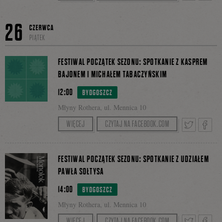
Tweetnij
Podzie
26
CZERWCA
PIĄTEK
się
FESTIWAL POCZĄTEK SEZONU: SPOTKANIE Z KASPREM
BAJONEM I MICHAŁEM TABACZYŃSKIM
12:00
BYDGOSZCZ
na
Młyny Rothera, ul. Mennica 10
PASMO SPOTKAŃ AUTORSKICH: „Poznań
WIĘCEJ
CZYTAJ NA FACEBOOK.COM
postkolonialny i kieszonkowa Bydgoszcz” –
Facebo
𝐊𝐚𝐬𝐩𝐞𝐫 𝐁𝐚𝐣𝐨𝐧 i 𝐌𝐢𝐜𝐡𝐚ł 𝐓𝐚𝐛𝐚𝐜𝐳𝐲ń𝐬𝐤𝐢.
Tweetnij
Podzie
FESTIWAL POCZĄTEK SEZONU: SPOTKANIE Z UDZIAŁEM
PAWŁA SOŁTYSA
14:00
BYDGOSZCZ
się
Młyny Rothera, ul. Mennica 10
PASMO SPOTKAŃ AUTORSKICH:
WIĘCEJ
CZYTAJ NA FACEBOOK.COM