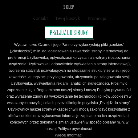
SKLEP
Kontakt
Twój koszyk
Promocje
Kup kartę podarunkową
Nota prawna
PRZEJDŹ DO STRONY
Regulamin
Polityka prywatności
Wydawnictwo Czarne i jego Partnerzy wykorzystują pliki „cookies"
Regulamin Klubu Czarnego
(„ciasteczka") m.in. do: dostosowania zawartości strony internetowej do
preferencji Użytkownika, optymalizacji korzystania z witryny (rozpoznania
Regulamin Karty Podarunkowej
urządzenie Użytkownika i odpowiednio wyświetlenia strony internetowej),
tworzenia statystyk pozwalających na ulepszanie struktury serwisu i jego
zawartości, autoryzacji przy logowaniu, utrzymaniu po zalogowaniu sesji
ŚLEDŹ CZARNE
Użytkownika, wyświetlania reklam i analiz ich skuteczności. Prosimy o
Facebook
YouTube
Instagram
Newsletter
zapoznanie się z Regulaminem naszej strony i naszą Polityką prywatności
oraz wyrażenie zgody na wykorzystanie tej technologii (plików „cookies") w
wskazanych powyżej celach przez kliknięcie przycisku „Przejdź do strony".
Użytkownicy naszej strony w każdej chwili mogą zakończyć korzystanie z
Wydawnictwo Czarne. Wszelkie prawa zastrzeżone. Projekt:
Fajne Chłopaki,
logo
plików cookies oraz wykasować informacje zapisane na ich urządzeniach
wydawnictwa: Kamil Targosz.
końcowych przez dokonanie zmian ustawień w sposób opisany m.in. w
Powered by
naszej Polityce prywatności.
Więcej informacji