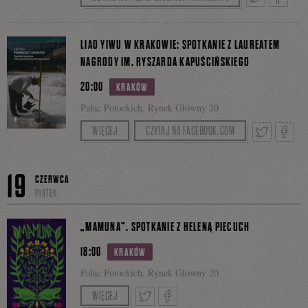
Tweetnij
Podziel
LIAO YIWU W KRAKOWIE: SPOTKANIE Z LAUREATEM
NAGRODY IM. RYSZARDA KAPUŚCIŃSKIEGO
20:00
KRAKÓW
się
Pałac Potockich, Rynek Główny 20
Prowadzenie: Małgorzata I. Niemczyńska
WIĘCEJ
CZYTAJ NA FACEBOOK.COM
na
Tweetnij
Podzie
19
CZERWCA
PIĄTEK
Faceboo
się
„MAMUNA”. SPOTKANIE Z HELENĄ PIECUCH
18:00
KRAKÓW
Pałac Potockich, Rynek Główny 20
na
Prowadzenie: Paulina Małochleb.
WIĘCEJ