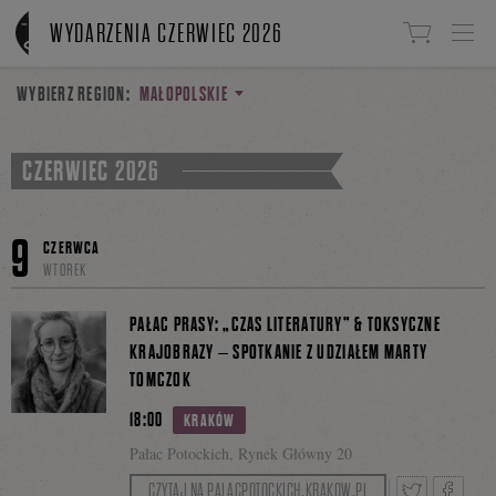
Linki do przejścia
WYDARZENIA CZERWIEC 2026
WYBIERZ REGION:
MAŁOPOLSKIE
CZERWIEC 2026
9
CZERWCA
WTOREK
PAŁAC PRASY: „CZAS LITERATURY” & TOKSYCZNE
KRAJOBRAZY – SPOTKANIE Z UDZIAŁEM MARTY
TOMCZOK
18:00
KRAKÓW
Pałac Potockich, Rynek Główny 20
CZYTAJ NA PALACPOTOCKICH.KRAKOW.PL