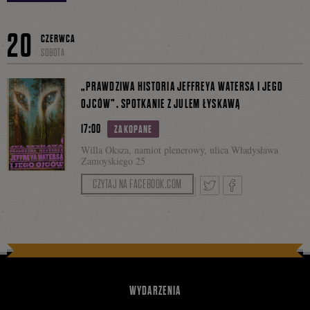
Tweetnij
Podziel
Facebo
20
CZERWCA
SOBOTA
się
„PRAWDZIWA HISTORIA JEFFREYA WATERSA I JEGO
OJCÓW”. SPOTKANIE Z JULEM ŁYSKAWĄ
17:00
ZAKOPANE
na
Willa Oksza, namiot plenerowy, ulica Władysława
Zamoyskiego 25
CZYTAJ NA FACEBOOK.COM
Facebooku
Tweetnij
Podziel
się
WYDARZENIA