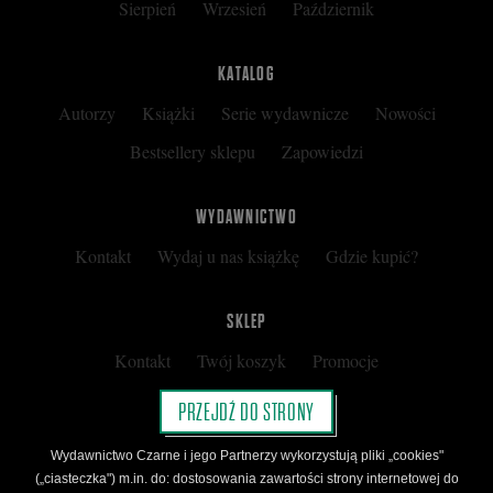
Sierpień
Wrzesień
Październik
na
KATALOG
Autorzy
Książki
Serie wydawnicze
Nowości
Facebooku
Bestsellery sklepu
Zapowiedzi
WYDAWNICTWO
Kontakt
Wydaj u nas książkę
Gdzie kupić?
SKLEP
Kontakt
Twój koszyk
Promocje
Kup kartę podarunkową
Nota prawna
PRZEJDŹ DO STRONY
Regulamin
Polityka prywatności
Wydawnictwo Czarne i jego Partnerzy wykorzystują pliki „cookies"
Regulamin Klubu Czarnego
(„ciasteczka") m.in. do: dostosowania zawartości strony internetowej do