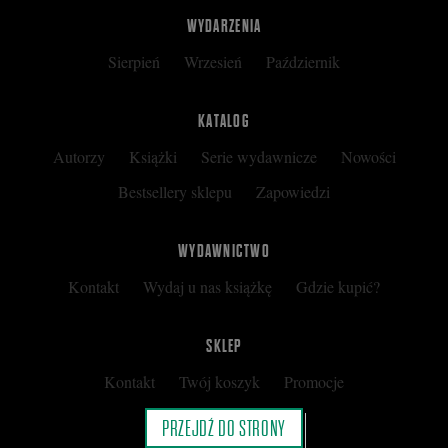
WYDARZENIA
Sierpień
Wrzesień
Październik
KATALOG
Autorzy
Książki
Serie wydawnicze
Nowości
Bestsellery sklepu
Zapowiedzi
WYDAWNICTWO
Kontakt
Wydaj u nas książkę
Gdzie kupić?
SKLEP
Kontakt
Twój koszyk
Promocje
Kup kartę podarunkową
Nota prawna
PRZEJDŹ DO STRONY