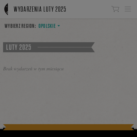
Linki do przejścia
WYDARZENIA LUTY 2025
WYBIERZ REGION:
OPOLSKIE
LUTY 2025
Brak wydarzeń w tym miesiącu