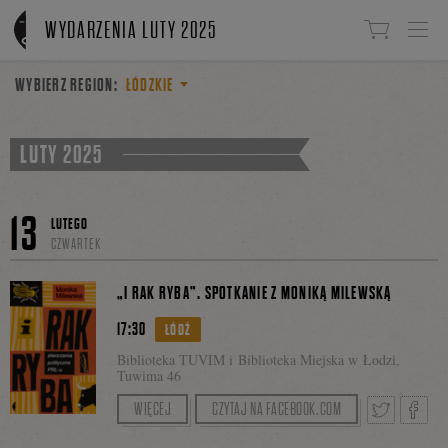
Linki do przejścia
WYDARZENIA LUTY 2025
WYBIERZ REGION:
ŁÓDZKIE
LUTY 2025
13
LUTEGO
CZWARTEK
„I RAK RYBA”. SPOTKANIE Z MONIKĄ MILEWSKĄ
17:30
ŁÓDŹ
Biblioteka TUVIM i Biblioteka Miejska w Łodzi,
Tuwima 46
Rozmowę poprowadzi Dorota Sztyler.
WIĘCEJ
CZYTAJ NA FACEBOOK.COM