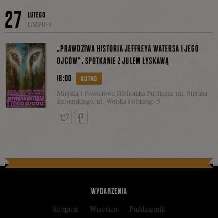
Tweetnij
Podzie
27
LUTEGO
CZWARTEK
się
„PRAWDZIWA HISTORIA JEFFREYA WATERSA I JEGO
OJCÓW”. SPOTKANIE Z JULEM ŁYSKAWĄ
18:00
KUTNO
na
Miejska i Powiatowa Biblioteka Publiczna im. Stefana
Żeromskiego, ul. Wojska Polskiego 5
Facebo
Tweetnij
Podziel
się
WYDARZENIA
Sierpień
Wrzesień
Październik