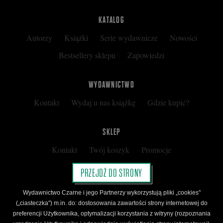
na
KATALOG
Autorzy
Książki
Serie wydawnicze
Nowości
Facebooku
Bestsellery sklepu
Zapowiedzi
WYDAWNICTWO
Kontakt
Wydaj u nas książkę
Gdzie kupić?
SKLEP
Kontakt
Twój koszyk
Promocje
Kup kartę podarunkową
Nota prawna
PRZEJDŹ DO STRONY
Regulamin
Polityka prywatności
Wydawnictwo Czarne i jego Partnerzy wykorzystują pliki „cookies"
Regulamin Klubu Czarnego
(„ciasteczka") m.in. do: dostosowania zawartości strony internetowej do
preferencji Użytkownika, optymalizacji korzystania z witryny (rozpoznania
Regulamin Karty Podarunkowej