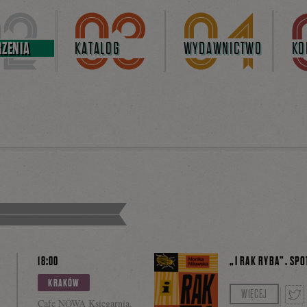
ZENIA
KATALOG
WYDAWNICTWO
KO
18:00
„I RAK RYBA”. SP
KRAKÓW
Prowadzenie: Pau
WIĘCEJ
Cafe NOWA Księgarnia,