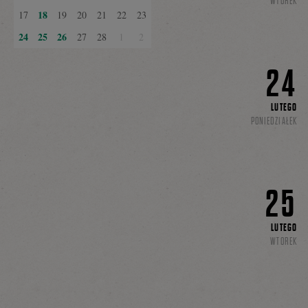
WTOREK
18
17
19
20
21
22
23
24
25
26
27
28
1
2
24
LUTEGO
PONIEDZIAŁEK
25
LUTEGO
WTOREK