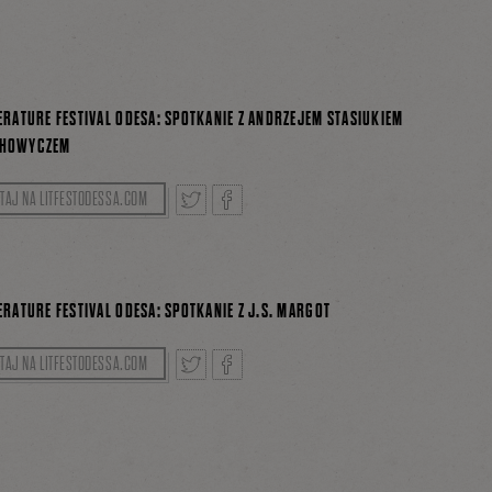
tnij
Podziel
ERATURE FESTIVAL ODESA: SPOTKANIE Z ANDRZEJEM STASIUKIEM
się
CHOWYCZEM
mowit Szczerek
TAJ NA LITFESTODESSA.COM
na
Tweetnij
Podziel
Facebooku
ERATURE FESTIVAL ODESA: SPOTKANIE Z J.S. MARGOT
się
a Szmidt
TAJ NA LITFESTODESSA.COM
Tweetnij
Podziel
na