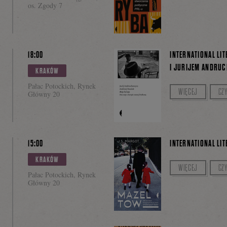
os. Zgody 7
Twee
18:00
INTERNATIONAL LIT
I JURIJEM ANDRU
KRAKÓW
Pałac Potockich, Rynek
Prowadzenie: Zie
WIĘCEJ
CZY
Główny 20
15:00
INTERNATIONAL LIT
KRAKÓW
Prowadzenie: Olg
WIĘCEJ
CZY
Pałac Potockich, Rynek
Główny 20