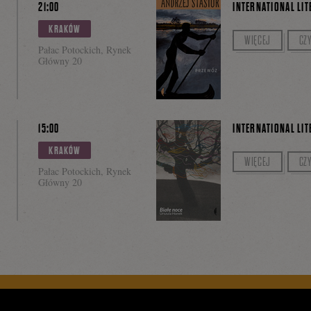
21:00
INTERNATIONAL LIT
KRAKÓW
Prowadzenie: Mi
WIĘCEJ
CZY
Pałac Potockich, Rynek
Główny 20
15:00
INTERNATIONAL LIT
KRAKÓW
Prowadzenie: Ola
WIĘCEJ
CZY
Pałac Potockich, Rynek
Główny 20