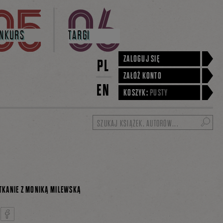
NKURS
TARGI
ZALOGUJ SIĘ
PL
ZAŁÓŻ KONTO
EN
KOSZYK:
PUSTY
Szukaj
OTKANIE Z MONIKĄ MILEWSKĄ
lina Małochleb