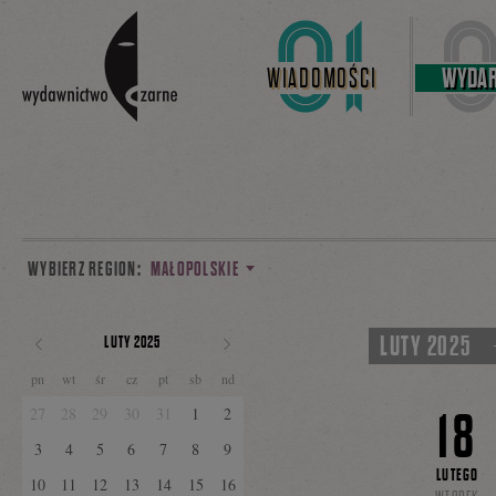
Linki do przejścia
WIADOMOŚCI
WYDAR
WYBIERZ REGION:
MAŁOPOLSKIE
LUTY 2025
LUTY 2025
POPRZEDNI
NASTĘPNY
pn
wt
śr
cz
pt
sb
nd
MIESIĄC
MIESIĄC
18
27
28
29
30
31
1
2
3
4
5
6
7
8
9
LUTEGO
10
11
12
13
14
15
16