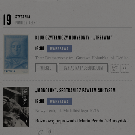
Spotkanie biletowane:
https://biletyna.pl/inne/Przepraszam-za-brzydkie-
Tweetnij
Podziel
19
STYCZNIA
pismo-Pamietniki-wiejskich-kobiet-spotkanie-z-
PONIEDZIAŁEK
Antonina-Tosiek/Warszawa
się
KLUB CZYTELNICZY HORYZONTY - „TRZEWIA”
19:00
WARSZAWA
Teatr Dramatyczny im. Gustawa Holoubka, pl. Defilad 1
na
W inscenizacji fragmentów książki w reż. Jana
WIĘCEJ
CZYTAJ NA FACEBOOK.COM
Jelińskiego udział weźmie Martyna Kowalik.
Prowadzenie: Jan Jeliński, Agnieszka Górnicka
Tweetnij
Podzie
Facebooku
„MONOLOK”. SPOTKANIE Z PAWŁEM SOŁTYSEM
19:00
WARSZAWA
się
Nowy Teatr, ul. Madalińskiego 10/16
Rozmowę poprowadzi Marta Perchuć-Burzyńska.
na