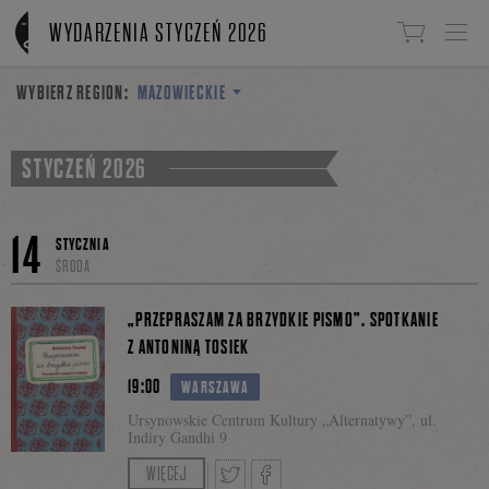
Linki do przejścia
WYDARZENIA STYCZEŃ 2026
WYBIERZ REGION:
MAZOWIECKIE
STYCZEŃ 2026
14
STYCZNIA
ŚRODA
„PRZEPRASZAM ZA BRZYDKIE PISMO”. SPOTKANIE
Z ANTONINĄ TOSIEK
19:00
WARSZAWA
Ursynowskie Centrum Kultury „Alternatywy”, ul.
Indiry Gandhi 9
Rozmowę poprowadzi Marta Perchuć-Burzyńska.
WIĘCEJ