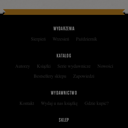
Tweetnij
Podziel
się
WYDARZENIA
Sierpień
Wrzesień
Październik
na
KATALOG
Autorzy
Książki
Serie wydawnicze
Nowości
Facebooku
Bestsellery sklepu
Zapowiedzi
WYDAWNICTWO
Kontakt
Wydaj u nas książkę
Gdzie kupić?
SKLEP