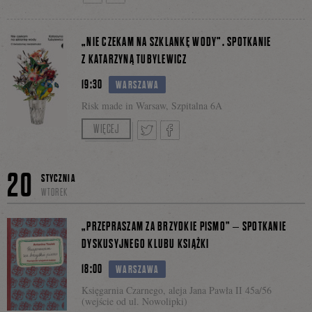
Tweetnij
Podziel
„NIE CZEKAM NA SZKLANKĘ WODY”. SPOTKANIE
Facebo
Z KATARZYNĄ TUBYLEWICZ
19:30
się
WARSZAWA
Risk made in Warsaw, Szpitalna 6A
Rozmowę poprowadzi Agnieszka Drotkiewicz.
WIĘCEJ
na
Tweetnij
Podziel
20
STYCZNIA
WTOREK
Facebooku
się
„PRZEPRASZAM ZA BRZYDKIE PISMO” – SPOTKANIE
DYSKUSYJNEGO KLUBU KSIĄŻKI
18:00
WARSZAWA
na
Księgarnia Czarnego, aleja Jana Pawła II 45a/56
(wejście od ul. Nowolipki)