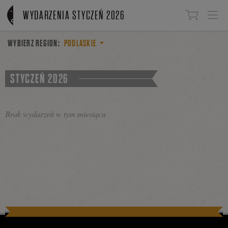
Linki do przejścia
WYDARZENIA STYCZEŃ 2026
WYBIERZ REGION:
PODLASKIE
STYCZEŃ 2026
Brak wydarzeń w tym miesiącu