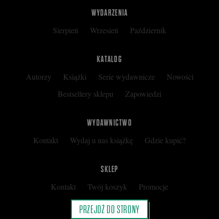
WYDARZENIA
Sierpień
Wrzesień
Październik
KATALOG
Autorzy
Książki
Serie wydawnicze
Nowości
Bestsellery sklepu
Zapowiedzi
WYDAWNICTWO
Kontakt
Wydaj u nas książkę
Gdzie kupić?
SKLEP
Kontakt
Twój koszyk
Promocje
Kup kartę podarunkową
Nota prawna
PRZEJDŹ DO STRONY