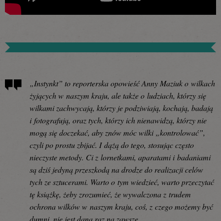
„Instynkt” to reporterska opowieść Anny Maziuk o wilkach
żyjących w naszym kraju, ale także o ludziach, którzy się
wilkami zachwycają, którzy je podziwiają, kochają, badają
i fotografują, oraz tych, którzy ich nienawidzą, którzy nie
mogą się doczekać, aby znów móc wilki „kontrolować”,
czyli po prostu zbijać. I dążą do tego, stosując często
nieczyste metody. Ci z lornetkami, aparatami i badaniami
są dziś jedyną przeszkodą na drodze do realizacji celów
tych ze sztucerami. Warto o tym wiedzieć, warto przeczytać
tę książkę, żeby zrozumieć, że wywalczona z trudem
ochrona wilków w naszym kraju, coś, z czego możemy być
dumni, nie jest dana raz na zawsze.