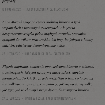
przyrody.
10 GRUDNIA 2021
JERZY DOROSZKIEWICZ,
GEEKSTOK.PL
Anna Maziuk snuje po części osobistą historię o tych
wspaniałych i rozumnych zwierzętach. Ale jest to
bezsprzecznie książka pełna mądrych rozmów, szacunku,
sympatii do wilków oraz troski o ich losy, bo jednym z hobby
ludzi jest odwieczne demonizowanie wilka.
27 LUTEGO 2023
FUNDACJA TU KULTURA,
FACEBOOK.COM
Pięknie napisana, cudownie opowiedziana historia o wilkach,
o zwierzętach, którymi straszymy nasze dzieci, zupełnie
niesłusznie... To książka przede wszystkim o tym, co to znaczy
być wilkiem, co znaczy żyć w naturze, jak rozwijają się wilki,
jak żyją, jak wychowują swoje dzieci. Fascynująca historia.
27 LUTEGO 2023
DARIUSZ ROSIAK,
RAPORTOSTANIESWIATA.PL