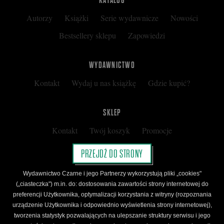
KATALOG
Autorzy
Książki
Serie wydawnicze
Nowości
Bestsellery sklepu
Zapowiedzi
WYDAWNICTWO
Kontakt
Wydaj u nas książkę
Gdzie kupić?
SKLEP
Kontakt
Twój koszyk
Promocje
Kup kartę podarunkową
Nota prawna
PRZEJDŹ DO STRONY
Regulamin
Polityka prywatności
Wydawnictwo Czarne i jego Partnerzy wykorzystują pliki „cookies"
Regulamin Klubu Czarnego
(„ciasteczka") m.in. do: dostosowania zawartości strony internetowej do
preferencji Użytkownika, optymalizacji korzystania z witryny (rozpoznania
Regulamin Karty Podarunkowej
urządzenie Użytkownika i odpowiednio wyświetlenia strony internetowej),
tworzenia statystyk pozwalających na ulepszanie struktury serwisu i jego