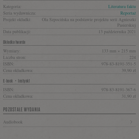
Kategoria:
Literatura faktu
Seria wydawnicza:
Reportaż
Projekt okładki:
Ola Szpocińska na podstawie projektu serii Agnieszki
Pasierskiej
Data publikacji:
13 października 2021
Okładka twarda
Wymiary:
133 mm × 215 mm
Liczba stron:
224
ISBN:
978-83-8191-351-5
Cena okładkowa:
39,90 zł
E-book・Instynkt
ISBN:
978-83-8191-367-6
Cena okładkowa:
31,90 zł
POZOSTAŁE WYDANIA
Audiobook