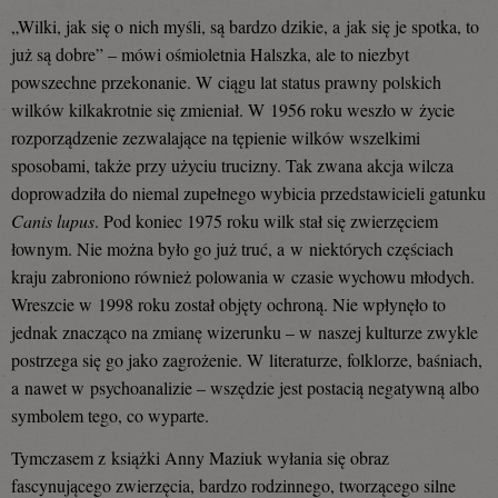
„Wilki, jak się o nich myśli, są bardzo dzikie, a jak się je spotka, to
już są dobre” – mówi ośmioletnia Halszka, ale to niezbyt
powszechne przekonanie. W ciągu lat status prawny polskich
wilków kilkakrotnie się zmieniał. W 1956 roku weszło w życie
rozporządzenie zezwalające na tępienie wilków wszelkimi
sposobami, także przy użyciu trucizny. Tak zwana akcja wilcza
doprowadziła do niemal zupełnego wybicia przedstawicieli gatunku
Canis lupus
. Pod koniec 1975 roku wilk stał się zwierzęciem
łownym. Nie można było go już truć, a w niektórych częściach
kraju zabroniono również polowania w czasie wychowu młodych.
Wreszcie w 1998 roku został objęty ochroną. Nie wpłynęło to
jednak znacząco na zmianę wizerunku – w naszej kulturze zwykle
postrzega się go jako zagrożenie. W literaturze, folklorze, baśniach,
a nawet w psychoanalizie – wszędzie jest postacią negatywną albo
symbolem tego, co wyparte.
Tymczasem z książki Anny Maziuk wyłania się obraz
fascynującego zwierzęcia, bardzo rodzinnego, tworzącego silne