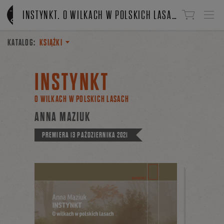
Linki do przejścia
INSTYNKT. O WILKACH W POLSKICH LASACH
KATALOG:
KSIĄŻKI
INSTYNKT
O WILKACH W POLSKICH LASACH
ANNA MAZIUK
PREMIERA
13 PAŹDZIERNIKA 2021