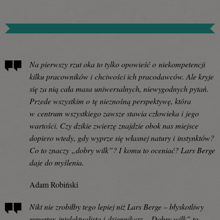
Na pierwszy rzut oka to tylko opowieść o niekompetencji
kilku pracowników i chciwości ich pracodawców. Ale kryje
się za nią cała masa uniwersalnych, niewygodnych pytań.
Przede wszystkim o tę nieznośną perspektywę, która
w centrum wszystkiego zawsze stawia człowieka i jego
wartości. Czy dzikie zwierzę znajdzie obok nas miejsce
dopiero wtedy, gdy wyprze się własnej natury i instynktów?
Co to znaczy „dobry wilk”? I komu to oceniać? Lars Berge
daje do myślenia.
Adam Robiński
Nikt nie zrobiłby tego lepiej niż Lars Berge – błyskotliwy
reporter, intelektualista i dziennikarz. „Dobry wilk” to