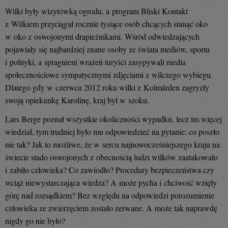
Wilki były wizytówką ogrodu, a program Bliski Kontakt
z Wilkiem przyciągał rocznie tysiące osób chcących stanąć oko
w oko z oswojonymi drapieżnikami. Wśród odwiedzających
pojawiały się najbardziej znane osoby ze świata mediów, sportu
i polityki, a spragnieni wrażeń turyści zasypywali media
społecznościowe sympatycznymi zdjęciami z wilczego wybiegu.
Dlatego gdy w czerwcu 2012 roku wilki z Kolmården zagryzły
swoją opiekunkę Karolinę, kraj był w szoku.
Lars Berge poznał wszystkie okoliczności wypadku, lecz im więcej
wiedział, tym trudniej było mu odpowiedzieć na pytanie: co poszło
nie tak? Jak to możliwe, że w sercu najnowocześniejszego kraju na
świecie stado oswojonych z obecnością ludzi wilków zaatakowało
i zabiło człowieka? Co zawiodło? Procedury bezpieczeństwa czy
wciąż niewystarczająca wiedza? A może pycha i chciwość wzięły
górę nad rozsądkiem? Bez względu na odpowiedzi porozumienie
człowieka ze zwierzęciem zostało zerwane. A może tak naprawdę
nigdy go nie było?