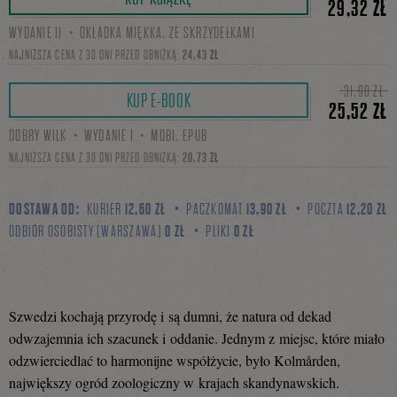
29,32 ZŁ
WYDANIE II・OKŁADKA MIĘKKA, ZE SKRZYDEŁKAMI
się
NAJNIŻSZA CENA Z 30 DNI PRZED OBNIŻKĄ:
24,43 ZŁ
31,90 ZŁ
KUP E-BOOK
25,52 ZŁ
na
DOBRY WILK・WYDANIE I・MOBI, EPUB
NAJNIŻSZA CENA Z 30 DNI PRZED OBNIŻKĄ:
20,73 ZŁ
Facebooku
DOSTAWA OD:
KURIER
12,60 ZŁ
PACZKOMAT
13,90 ZŁ
POCZTA
12,20 ZŁ
ODBIÓR OSOBISTY (WARSZAWA)
0 ZŁ
PLIKI
0 ZŁ
Szwedzi kochają przyrodę i są dumni, że natura od dekad
odwzajemnia ich szacunek i oddanie. Jednym z miejsc, które miało
odzwierciedlać to harmonijne współżycie, było Kolmården,
największy ogród zoologiczny w krajach skandynawskich.