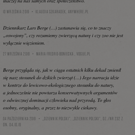
inaczej na nas samych oraz społeczeństwo.
10 WRZEŚNIA 2019
KLAUDIA SZKARADEK,
ANYWHERE.PL
Dziennikarz Lars Berge (…) zastanawia się, co to znaczy
„oswojony”, czy rozumiemy zwierzęcą naturę i czy zoo nie jest
wyłącznie więzieniem.
27 WRZEŚNIA 2019
MARIA FREDRO-BONIECKA ,
VOGUE.PL
Berge przygląda się, jak w ciągu ostatnich kilku dekad zmienił
się nasz stosunek do dzikich zwierząt (…) Jego narracja idzie
w kontrze do lewicowo-ekologicznego stosunku do natury,
a jednocześnie nie powtarza konserwatywnych argumentów
o odwiecznej dominacji człowieka nad przyrodą. To głos
osobny, oryginalny, a przez to niezwykle ciekawy.
04 PAŹDZIERNIKA 2019
„DZIENNIK POLSKI”, „DZIENNIK POLSKI”, DZ./NR 232 Z
DN. 04.10.19