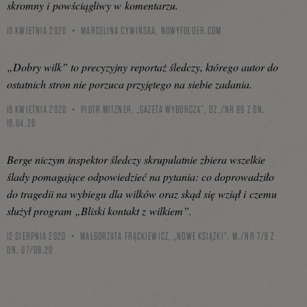
skromny i powściągliwy w komentarzu.
10 KWIETNIA 2020
MARCELINA CYWIŃSKA,
NOWYFOLDER.COM
„Dobry wilk” to precyzyjny reportaż śledczy, którego autor do
ostatnich stron nie porzuca przyjętego na siebie zadania.
16 KWIETNIA 2020
PIOTR MITZNER, „GAZETA WYBORCZA”, DZ./NR 89 Z DN.
16.04.20
Berge niczym inspektor śledczy skrupulatnie zbiera wszelkie
ślady pomagające odpowiedzieć na pytania: co doprowadziło
do tragedii na wybiegu dla wilków oraz skąd się wziął i czemu
służył program „Bliski kontakt z wilkiem”.
12 SIERPNIA 2020
MAŁGORZATA FRĄCKIEWICZ, „NOWE KSIĄŻKI”, M./NR 7/8 Z
DN. 07/08.20