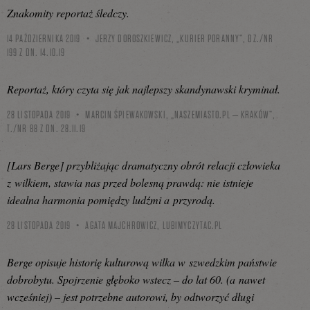
Znakomity reportaż śledczy.
14 PAŹDZIERNIKA 2019
JERZY DOROSZKIEWICZ, „KURIER PORANNY”, DZ./NR
199 Z DN. 14.10.19
Reportaż, który czyta się jak najlepszy skandynawski kryminał.
28 LISTOPADA 2019
MARCIN ŚPIEWAKOWSKI, „NASZEMIASTO.PL – KRAKÓW”,
T./NR 88 Z DN. 28.11.19
[Lars Berge] przybliżając dramatyczny obrót relacji człowieka
z wilkiem, stawia nas przed bolesną prawdą: nie istnieje
idealna harmonia pomiędzy ludźmi a przyrodą.
28 LISTOPADA 2019
AGATA MAJCHROWICZ,
LUBIMYCZYTAC.PL
Berge opisuje historię kulturową wilka w szwedzkim państwie
dobrobytu. Spojrzenie głęboko wstecz – do lat 60. (a nawet
wcześniej) – jest potrzebne autorowi, by odtworzyć długi