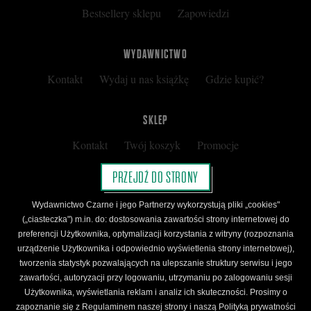
Bestsellery sklepu
Zapowiedzi
WYDAWNICTWO
Kontakt
Wydaj u nas książkę
Gdzie kupić?
SKLEP
Kontakt
Twój koszyk
Promocje
Kup kartę podarunkową
Nota prawna
PRZEJDŹ DO STRONY
Regulamin
Polityka prywatności
Wydawnictwo Czarne i jego Partnerzy wykorzystują pliki „cookies"
Regulamin Klubu Czarnego
(„ciasteczka") m.in. do: dostosowania zawartości strony internetowej do
preferencji Użytkownika, optymalizacji korzystania z witryny (rozpoznania
Regulamin Karty Podarunkowej
urządzenie Użytkownika i odpowiednio wyświetlenia strony internetowej),
tworzenia statystyk pozwalających na ulepszanie struktury serwisu i jego
zawartości, autoryzacji przy logowaniu, utrzymaniu po zalogowaniu sesji
ŚLEDŹ CZARNE
Użytkownika, wyświetlania reklam i analiz ich skuteczności. Prosimy o
Facebook
YouTube
Instagram
Newsletter
zapoznanie się z Regulaminem naszej strony i naszą Polityką prywatności