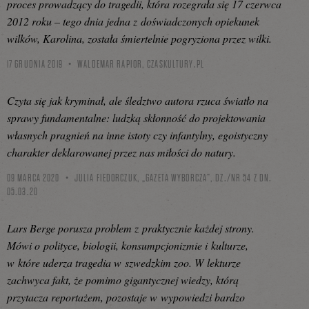
proces prowadzący do tragedii, która rozegrała się 17 czerwca
2012 roku – tego dnia jedna z doświadczonych opiekunek
wilków, Karolina, została śmiertelnie pogryziona przez wilki.
17 GRUDNIA 2019
WALDEMAR RAPIOR,
CZASKULTURY.PL
Czyta się jak kryminał, ale śledztwo autora rzuca światło na
sprawy fundamentalne: ludzką skłonność do projektowania
własnych pragnień na inne istoty czy infantylny, egoistyczny
charakter deklarowanej przez nas miłości do natury.
09 MARCA 2020
JULIA FIEDORCZUK, „GAZETA WYBORCZA”, DZ./NR 54 Z DN.
05.03.20
Lars Berge porusza problem z praktycznie każdej strony.
Mówi o polityce, biologii, konsumpcjonizmie i kulturze,
w które uderza tragedia w szwedzkim zoo. W lekturze
zachwyca fakt, że pomimo gigantycznej wiedzy, którą
przytacza reportażem, pozostaje w wypowiedzi bardzo