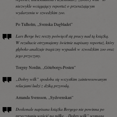
niezwykle wciągający reportaż o przerażającym
wydarzeniu w szwedzkim zoo.
Po Tidholm, „Svenska Dagbladet”
Lars Berge bez reszty poświęcił się pracy nad tą książką.
W rezultacie otrzymujemy świetnie napisany reportaż, który
głęboko analizuje tragiczny wypadek w szwedzkim zoo oraz
jego przyczyny.
Torgny Nordin, „Göteborgs-Posten”
„Dobry wilk” spodoba się wszystkim zainteresowanym
relacjami ludzi z dziką przyrodą.
Amanda Svensson, „Sydsvenskan”
Doskonale napisana książka Bergego nie powinna po
przeczytaniu wrócić na półkę. „Dobry wilk” wymaga