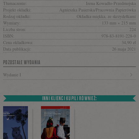
Tłumaczenie:
Irena Kowadło-Przedmojska
Projekt okładki:
Agnieszka Pasierska/Pracownia Papierówka
Rodzaj okładki:
Okładka miękka, ze skrzydełkami
Wymiary:
133 mm × 215 mm
Liczba stron:
224
ISBN:
978-83-8191-228-0
Cena okładkowa:
34,90 zł
Data publikacji:
26 maja 2021
POZOSTAŁE WYDANIA
Wydanie I
INNI KLIENCI KUPILI RÓWNIEŻ: