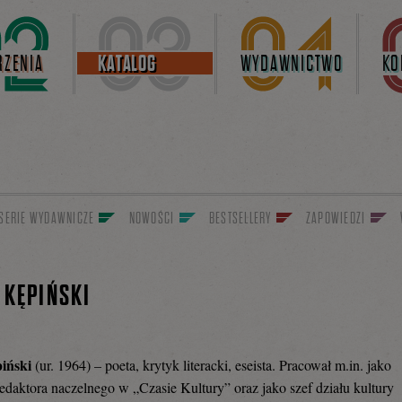
ZENIA
KATALOG
WYDAWNICTWO
KO
SERIE WYDAWNICZE
NOWOŚCI
BESTSELLERY
ZAPOWIEDZI
 KĘPIŃSKI
piński
(ur. 1964) – poeta, krytyk literacki, eseista. Pracował m.in. jako
redaktora naczelnego w „Czasie Kultury” oraz jako szef działu kultury