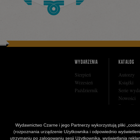
Facebooku
WYDARZENIA
KATALOG
Sierpień
Autorzy
Wrzesień
Książki
Październik
Serie wyd
Nowości
Bestseller
Zapowiedz
Wydawnictwo Czarne i jego Partnerzy wykorzystują pliki „cookies
(rozpoznania urządzenie Użytkownika i odpowiednio wyświetlenia 
utrzymaniu po zalogowaniu sesji Użytkownika, wyświetlania reklam