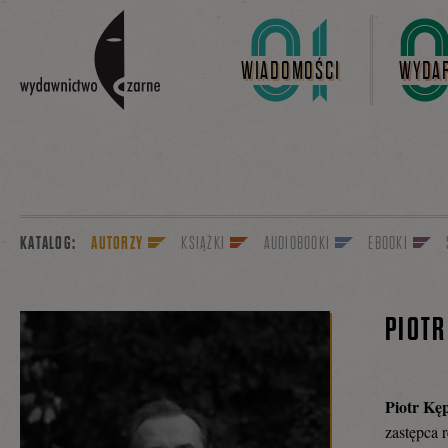
Linki do przejścia
WIADOMOŚCI
WYDAR
KATALOG:
AUTORZY
KSIĄŻKI
AUDIOBOOKI
EBOOKI
PIOTR
Piotr Kę
zastępca 