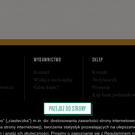
WYDAWNICTWO
SKLEP
Kontakt
Kontakt
Wydaj u nas książkę
Twój koszyk
awnicze
Gdzie kupić?
Promocje
Kup kartę podarunko
y sklepu
Nota prawna
PRZEJDŹ DO STRONY
i
Regulamin
Polityka prywatności
" („ciasteczka") m.in. do: dostosowania zawartości strony internetowej
Regulamin Klubu Cza
strony internetowej), tworzenia statystyk pozwalających na ulepszanie 
Regulamin Karty Pod
 i analiz ich skuteczności. Prosimy o zapoznanie się z Regulaminem n