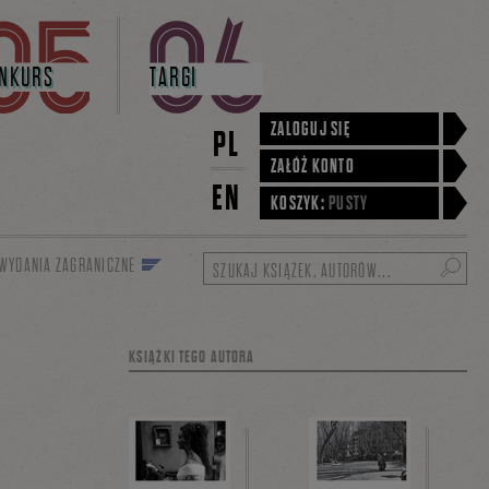
NKURS
TARGI
ZALOGUJ SIĘ
PL
ZAŁÓŻ KONTO
EN
KOSZYK:
PUSTY
WYDANIA ZAGRANICZNE
Szukaj
KSIĄŻKI TEGO AUTORA