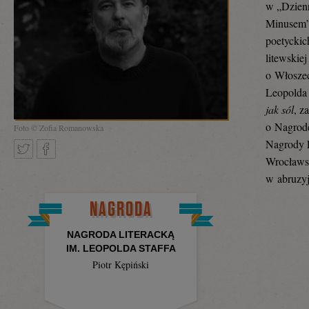
w „Dzien
Minusem”,
poetyckic
litewskie
o Włosze
Leopolda 
jak sól
, z
o Nagrodę
Foto © Zofia Romanowska
Nagrody 
Wrocławsk
w abruzyj
Tweetnij
Podziel
NAGRODA
NAGRODA LITERACKĄ
się
IM. LEOPOLDA STAFFA
Piotr Kępiński
na