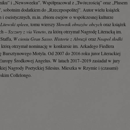
niku” i „Newsweeku”. Współpracował z „Twórczością” oraz „Plusem
 sobotnim dodatkiem do „Rzeczpospolitej”. Autor wielu książek
h i eseistycznych, m.in. zbioru esejów o współczesnej kulturze
j
Litewski spleen
, tomu wierszy
Słownik obrazów obcych
oraz książek
ch –
Szczury z via Veneto
, za którą otrzymał Nagrodę Literacką im.
Staffa,
W cieniu Gran Sasso. Historie z Abruzji
oraz
Neapol słodki
a którą otrzymał nominację w konkursie im. Arkadego Fiedlera
 Bursztynowego Motyla. Od 2007 do 2016 roku juror Literackiej
Europy Środkowej Angelus. W latach 2017–2019 zasiadał w jury
iej Nagrody Poetyckiej Silesius. Mieszka w Rzymie i (czasami)
skim Collelongo.