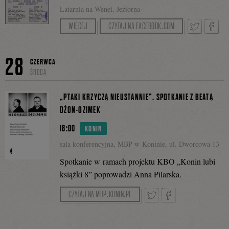
na
Latarnia na Wenei, Jeziorna
Rozmowę poprowadzi Piotr Buratyński.
WIĘCEJ
CZYTAJ NA FACEBOOK.COM
Facebo
Tweetnij
Podzie
28
CZERWCA
ŚRODA
się
„PTAKI KRZYCZĄ NIEUSTANNIE”. SPOTKANIE Z BEATĄ
DŻON-OZIMEK
18:00
KONIN
na
sala konferencyjna, MBP w Koninie, ul. Dworcowa 13
Spotkanie w ramach projektu KBO „Konin lubi
książki 8” poprowadzi Anna Pilarska.
Facebo
CZYTAJ NA MBP.KONIN.PL
Tweetnij
Podziel