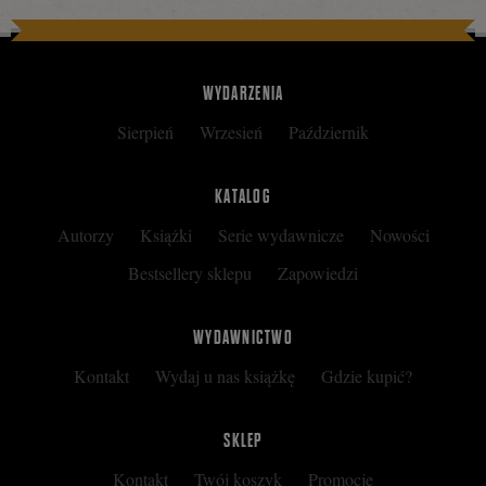
się
WYDARZENIA
Sierpień
Wrzesień
Październik
na
KATALOG
Autorzy
Książki
Serie wydawnicze
Nowości
Facebooku
Bestsellery sklepu
Zapowiedzi
WYDAWNICTWO
Kontakt
Wydaj u nas książkę
Gdzie kupić?
SKLEP
Kontakt
Twój koszyk
Promocje