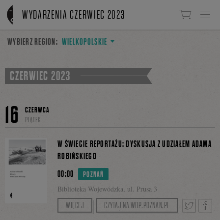
Linki do przejścia
WYDARZENIA CZERWIEC 2023
WYBIERZ REGION:
WIELKOPOLSKIE
CZERWIEC 2023
16
CZERWCA
PIĄTEK
W ŚWIECIE REPORTAŻU: DYSKUSJA Z UDZIAŁEM ADAMA
ROBIŃSKIEGO
00:00
POZNAŃ
Biblioteka Wojewódzka, ul. Prusa 3
Zapraszamy na spotkanie „Otwarty świat”
WIĘCEJ
CZYTAJ NA WBP.POZNAN.PL
w ramach cyklu „W świecie reportażu”