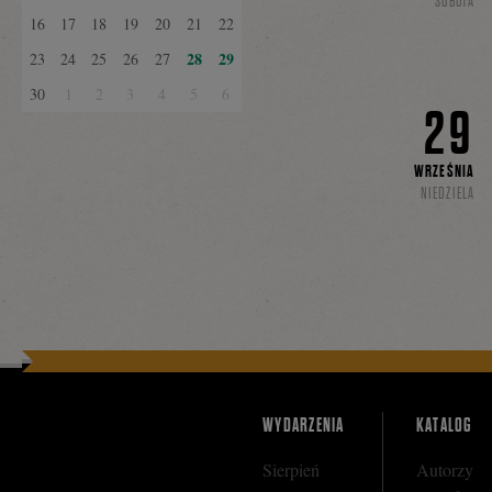
SOBOTA
16
17
18
19
20
21
22
28
29
23
24
25
26
27
30
1
2
3
4
5
6
29
WRZEŚNIA
NIEDZIELA
WYDARZENIA
KATALOG
Sierpień
Autorzy