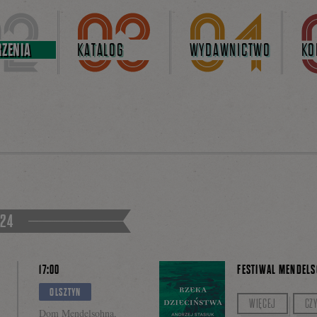
ZENIA
KATALOG
WYDAWNICTWO
KO
024
17:00
FESTIWAL MENDELS
OLSZTYN
Rozmowę z Andrze
WIĘCEJ
CZ
Dom Mendelsohna,