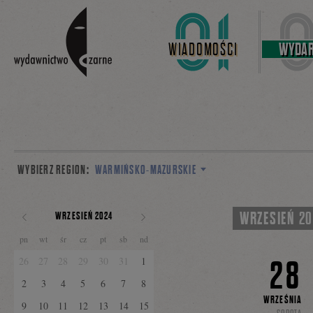
Linki do przejścia
WIADOMOŚCI
WYDAR
WYBIERZ REGION:
WARMIŃSKO-MAZURSKIE
WRZESIEŃ 2
WRZESIEŃ 2024
POPRZEDNI
NASTĘPNY
pn
wt
śr
cz
pt
sb
nd
MIESIĄC
MIESIĄC
28
26
27
28
29
30
31
1
2
3
4
5
6
7
8
WRZEŚNIA
9
10
11
12
13
14
15