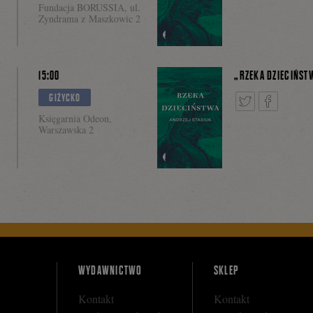
dzieciństwa” pop
Fundacja BORUSSIA, ul.
Zyndrama z Maszkowic 2
Fragmenty książki
w Olsztynie.
15:00
„RZEKA DZIECIŃST
GIŻYCKO
Księgarnia Odeon,
Warszawska 2
Tweetnij
Podziel
się
na
WYDAWNICTWO
SKLEP
Kontakt
Kontakt
Facebooku