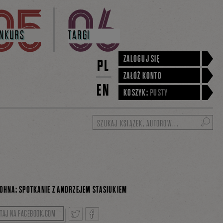
NKURS
TARGI
ZALOGUJ SIĘ
PL
ZAŁÓŻ KONTO
EN
KOSZYK:
PUSTY
Szukaj
OHNA: SPOTKANIE Z ANDRZEJEM STASIUKIEM
jem Stasiukiem wokół jego najnowszej książki „Rzeka
YTAJ NA FACEBOOK.COM