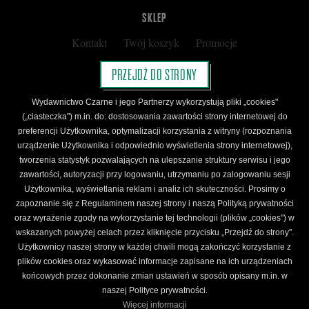
SKLEP
Kontakt
Twój koszyk
Promocje
Kup kartę podarunkową
Nota prawna
PRZEJDŹ DO STRONY
Regulamin
Polityka prywatności
Wydawnictwo Czarne i jego Partnerzy wykorzystują pliki „cookies"
Regulamin Klubu Czarnego
(„ciasteczka") m.in. do: dostosowania zawartości strony internetowej do
preferencji Użytkownika, optymalizacji korzystania z witryny (rozpoznania
Regulamin Karty Podarunkowej
urządzenie Użytkownika i odpowiednio wyświetlenia strony internetowej),
tworzenia statystyk pozwalających na ulepszanie struktury serwisu i jego
zawartości, autoryzacji przy logowaniu, utrzymaniu po zalogowaniu sesji
ŚLEDŹ CZARNE
Użytkownika, wyświetlania reklam i analiz ich skuteczności. Prosimy o
Facebook
YouTube
Instagram
Newsletter
zapoznanie się z Regulaminem naszej strony i naszą Polityką prywatności
oraz wyrażenie zgody na wykorzystanie tej technologii (plików „cookies") w
wskazanych powyżej celach przez kliknięcie przycisku „Przejdź do strony".
Użytkownicy naszej strony w każdej chwili mogą zakończyć korzystanie z
Wydawnictwo Czarne. Wszelkie prawa zastrzeżone. Projekt:
Fajne Chłopaki,
logo
plików cookies oraz wykasować informacje zapisane na ich urządzeniach
wydawnictwa: Kamil Targosz.
końcowych przez dokonanie zmian ustawień w sposób opisany m.in. w
Powered by
naszej Polityce prywatności.
Więcej informacji