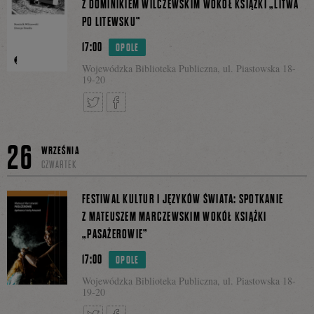
Z DOMINIKIEM WILCZEWSKIM WOKÓŁ KSIĄŻKI „LITWA
PO LITEWSKU”
na
17:00
OPOLE
Wojewódzka Biblioteka Publiczna, ul. Piastowska 18-
19-20
Facebooku
Tweetnij
Podziel
26
WRZEŚNIA
CZWARTEK
się
FESTIWAL KULTUR I JĘZYKÓW ŚWIATA: SPOTKANIE
Z MATEUSZEM MARCZEWSKIM WOKÓŁ KSIĄŻKI
„PASAŻEROWIE”
na
17:00
OPOLE
Wojewódzka Biblioteka Publiczna, ul. Piastowska 18-
19-20
Facebooku