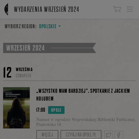
Linki do przejścia
WYDARZENIA WRZESIEŃ 2024
WYBIERZ REGION:
OPOLSKIE
WRZESIEŃ 2024
12
WRZEŚNIA
CZWARTEK
„WSZYSTKO MAM BARDZIEJ”. SPOTKANIE Z JACKIEM
HOŁUBEM
17:00
OPOLE
Namiot w ogrodzie Wojewódzkiej Biblioteki Publicznej,
Piastowska 18
Spotkanie prowadzi: Elżbieta Sobolewska,
WIĘCEJ
CZYTAJ NA OPOLE.PL