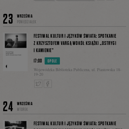
prezeska Stowarzyszenia na Rzecz Autyzmu
„Uczymy się żyć razem”.
Tweetnij
Podziel
23
WRZEŚNIA
PONIEDZIAŁEK
się
FESTIWAL KULTUR I JĘZYKÓW ŚWIATA: SPOTKANIE
Z KRZYSZTOFEM VARGĄ WOKÓŁ KSIĄŻKI „OSTRYGI
I KAMIENIE”
na
17:00
OPOLE
Wojewódzka Biblioteka Publiczna, ul. Piastowska 18-
19-20
Facebooku
Tweetnij
Podziel
24
WRZEŚNIA
WTOREK
się
FESTIWAL KULTUR I JĘZYKÓW ŚWIATA: SPOTKANIE