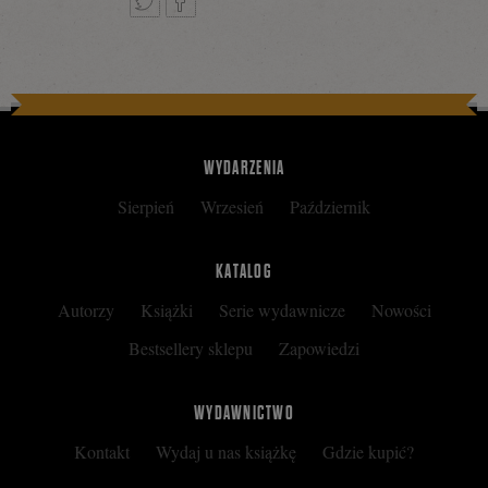
Tweetnij
Podziel
się
WYDARZENIA
Sierpień
Wrzesień
Październik
na
KATALOG
Autorzy
Książki
Serie wydawnicze
Nowości
Facebooku
Bestsellery sklepu
Zapowiedzi
WYDAWNICTWO
Kontakt
Wydaj u nas książkę
Gdzie kupić?