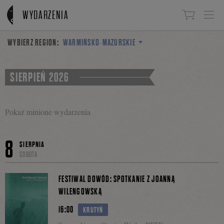
Linki do przejścia
WYDARZENIA
WYBIERZ REGION:
WARMIŃSKO-MAZURSKIE
SIERPIEŃ 2026
Pokaż minione wydarzenia
2
SIERPNIA
8
NIEDZIELA
SIERPNIA
SOBOTA
FESTIWAL PORT LITERATURA: SPOTKANIE Z MACIEJEM
FALKOWSKIM
FESTIWAL DOWÓD: SPOTKANIE Z JOANNĄ
WILENGOWSKĄ
12:00
GIŻYCKO
16:00
KRUTYŃ
Statek Olimpia, Port Ekomarina