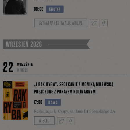
09:00
KRUTYŃ
na
CZYTAJ NA FESTIWALDOWOD.PL
Facebooku
Tweetnij
Podziel
WRZESIEŃ 2026
się
22
WRZEŚNIA
WTOREK
„I RAK RYBA”. SPOTKANIE Z MONIKĄ MILEWSKĄ
na
POŁĄCZONE Z POKAZEM KULINARNYM
17:00
IŁAWA
Facebooku
Restauracja U Czapy, ul. Jana III Sobieskiego 2A
Organizator: Biblioteka Iława
WIĘCEJ