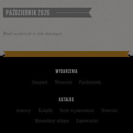
Tweetnij
Podziel
PAŹDZIERNIK 2026
się
Brak wydarzeń w tym miesiącu
na
WYDARZENIA
Facebooku
Sierpień
Wrzesień
Październik
KATALOG
Autorzy
Książki
Serie wydawnicze
Nowości
Bestsellery sklepu
Zapowiedzi