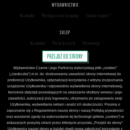
WYDAWNICTWO
Kontakt
Wydaj u nas książkę
Gdzie kupić?
SKLEP
Kontakt
Twój koszyk
Promocje
Kup kartę podarunkową
Nota prawna
PRZEJDŹ DO STRONY
Regulamin
Polityka prywatności
Wydawnictwo Czarne i jego Partnerzy wykorzystują pliki „cookies"
Regulamin Klubu Czarnego
(„ciasteczka") m.in. do: dostosowania zawartości strony internetowej do
preferencji Użytkownika, optymalizacji korzystania z witryny (rozpoznania
Regulamin Karty Podarunkowej
urządzenie Użytkownika i odpowiednio wyświetlenia strony internetowej),
tworzenia statystyk pozwalających na ulepszanie struktury serwisu i jego
zawartości, autoryzacji przy logowaniu, utrzymaniu po zalogowaniu sesji
ŚLEDŹ CZARNE
Użytkownika, wyświetlania reklam i analiz ich skuteczności. Prosimy o
Facebook
YouTube
Instagram
Newsletter
zapoznanie się z Regulaminem naszej strony i naszą Polityką prywatności
oraz wyrażenie zgody na wykorzystanie tej technologii (plików „cookies") w
wskazanych powyżej celach przez kliknięcie przycisku „Przejdź do strony".
Użytkownicy naszej strony w każdej chwili mogą zakończyć korzystanie z