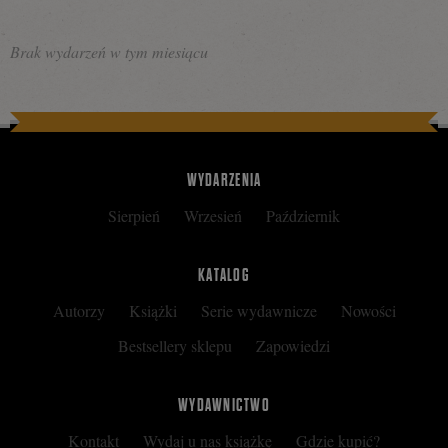
Brak wydarzeń w tym miesiącu
WYDARZENIA
Sierpień
Wrzesień
Październik
KATALOG
Autorzy
Książki
Serie wydawnicze
Nowości
Bestsellery sklepu
Zapowiedzi
WYDAWNICTWO
Kontakt
Wydaj u nas książkę
Gdzie kupić?