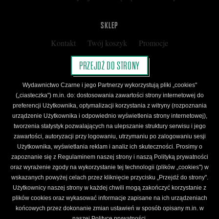
SKLEP
Kontakt
Twój koszyk
Promocje
Kup kartę podarunkową
Nota prawna
PRZEJDŹ DO STRONY
Regulamin
Polityka prywatności
Wydawnictwo Czarne i jego Partnerzy wykorzystują pliki „cookies"
Regulamin Klubu Czarnego
(„ciasteczka") m.in. do: dostosowania zawartości strony internetowej do
preferencji Użytkownika, optymalizacji korzystania z witryny (rozpoznania
Regulamin Karty Podarunkowej
urządzenie Użytkownika i odpowiednio wyświetlenia strony internetowej),
tworzenia statystyk pozwalających na ulepszanie struktury serwisu i jego
zawartości, autoryzacji przy logowaniu, utrzymaniu po zalogowaniu sesji
ŚLEDŹ CZARNE
Użytkownika, wyświetlania reklam i analiz ich skuteczności. Prosimy o
Facebook
YouTube
Instagram
Newsletter
zapoznanie się z Regulaminem naszej strony i naszą Polityką prywatności
oraz wyrażenie zgody na wykorzystanie tej technologii (plików „cookies") w
wskazanych powyżej celach przez kliknięcie przycisku „Przejdź do strony".
Użytkownicy naszej strony w każdej chwili mogą zakończyć korzystanie z
Wydawnictwo Czarne. Wszelkie prawa zastrzeżone. Projekt:
Fajne Chłopaki,
logo
plików cookies oraz wykasować informacje zapisane na ich urządzeniach
wydawnictwa: Kamil Targosz.
końcowych przez dokonanie zmian ustawień w sposób opisany m.in. w
Powered by
naszej Polityce prywatności.