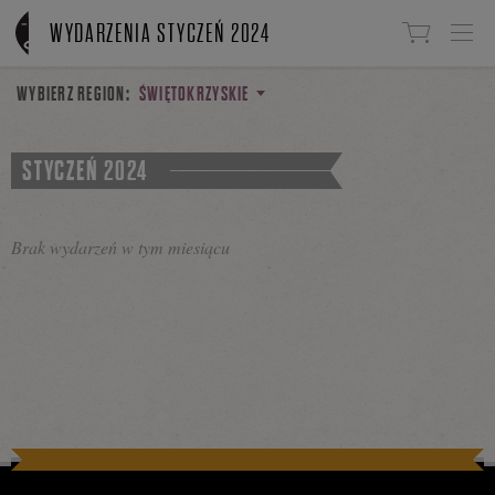
Linki do przejścia
WYDARZENIA STYCZEŃ 2024
WYBIERZ REGION:
ŚWIĘTOKRZYSKIE
STYCZEŃ 2024
Brak wydarzeń w tym miesiącu