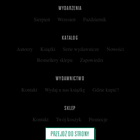
WYDARZENIA
Sierpień
Wrzesień
Październik
KATALOG
Autorzy
Książki
Serie wydawnicze
Nowości
Bestsellery sklepu
Zapowiedzi
WYDAWNICTWO
Kontakt
Wydaj u nas książkę
Gdzie kupić?
SKLEP
Kontakt
Twój koszyk
Promocje
Kup kartę podarunkową
Nota prawna
PRZEJDŹ DO STRONY