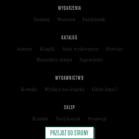
WYDARZENIA
Sierpień
Wrzesień
Październik
KATALOG
Autorzy
Książki
Serie wydawnicze
Nowości
Bestsellery sklepu
Zapowiedzi
WYDAWNICTWO
Kontakt
Wydaj u nas książkę
Gdzie kupić?
SKLEP
Kontakt
Twój koszyk
Promocje
Kup kartę podarunkową
Nota prawna
PRZEJDŹ DO STRONY