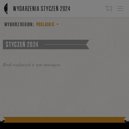
Linki do przejścia
WYDARZENIA STYCZEŃ 2024
WYBIERZ REGION:
PODLASKIE
STYCZEŃ 2024
Brak wydarzeń w tym miesiącu