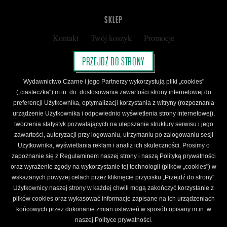
SKLEP
Kontakt
Twój koszyk
Promocje
Kup kartę podarunkową
Nota prawna
PRZEJDŹ DO STRONY
Regulamin
Polityka prywatności
Wydawnictwo Czarne i jego Partnerzy wykorzystują pliki „cookies"
Regulamin Klubu Czarnego
(„ciasteczka") m.in. do: dostosowania zawartości strony internetowej do
preferencji Użytkownika, optymalizacji korzystania z witryny (rozpoznania
Regulamin Karty Podarunkowej
urządzenie Użytkownika i odpowiednio wyświetlenia strony internetowej),
tworzenia statystyk pozwalających na ulepszanie struktury serwisu i jego
zawartości, autoryzacji przy logowaniu, utrzymaniu po zalogowaniu sesji
ŚLEDŹ CZARNE
Użytkownika, wyświetlania reklam i analiz ich skuteczności. Prosimy o
Facebook
YouTube
Instagram
Newsletter
zapoznanie się z Regulaminem naszej strony i naszą Polityką prywatności
oraz wyrażenie zgody na wykorzystanie tej technologii (plików „cookies") w
wskazanych powyżej celach przez kliknięcie przycisku „Przejdź do strony".
Użytkownicy naszej strony w każdej chwili mogą zakończyć korzystanie z
Wydawnictwo Czarne. Wszelkie prawa zastrzeżone. Projekt:
Fajne Chłopaki,
logo
plików cookies oraz wykasować informacje zapisane na ich urządzeniach
wydawnictwa: Kamil Targosz.
końcowych przez dokonanie zmian ustawień w sposób opisany m.in. w
Powered by
naszej Polityce prywatności.