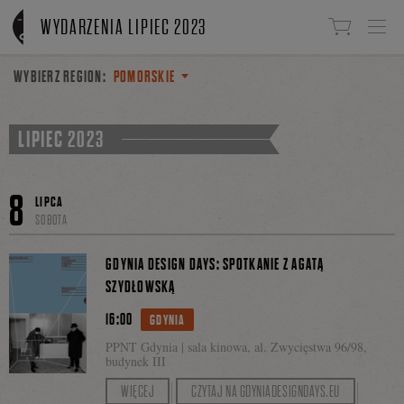
Linki do przejścia
WYDARZENIA LIPIEC 2023
WYBIERZ REGION:
POMORSKIE
LIPIEC 2023
8
LIPCA
SOBOTA
GDYNIA DESIGN DAYS: SPOTKANIE Z AGATĄ
SZYDŁOWSKĄ
16:00
GDYNIA
PPNT Gdynia | sala kinowa, al. Zwycięstwa 96/98,
budynek III
Przedpremierową rozmowę o książce
Futerał.
WIĘCEJ
CZYTAJ NA GDYNIADESIGNDAYS.EU