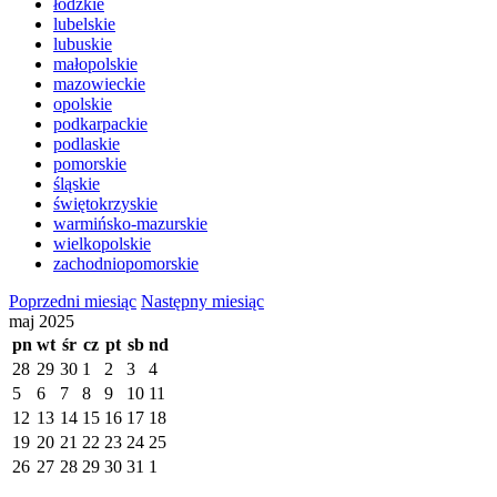
łódzkie
lubelskie
lubuskie
małopolskie
mazowieckie
opolskie
podkarpackie
podlaskie
pomorskie
śląskie
świętokrzyskie
warmińsko-mazurskie
wielkopolskie
zachodniopomorskie
Poprzedni miesiąc
Następny miesiąc
maj 2025
pn
wt
śr
cz
pt
sb
nd
28
29
30
1
2
3
4
5
6
7
8
9
10
11
12
13
14
15
16
17
18
19
20
21
22
23
24
25
26
27
28
29
30
31
1