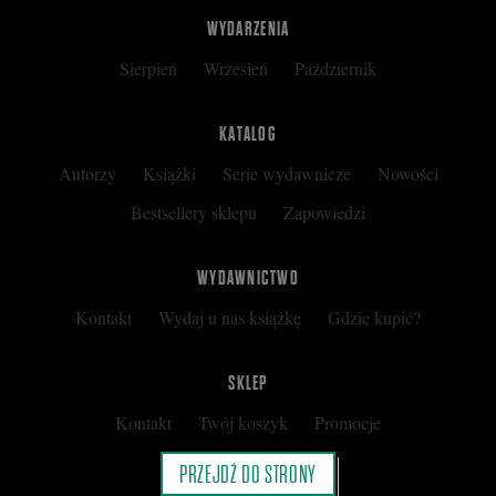
WYDARZENIA
Sierpień
Wrzesień
Październik
KATALOG
Autorzy
Książki
Serie wydawnicze
Nowości
Bestsellery sklepu
Zapowiedzi
WYDAWNICTWO
Kontakt
Wydaj u nas książkę
Gdzie kupić?
SKLEP
Kontakt
Twój koszyk
Promocje
Kup kartę podarunkową
Nota prawna
PRZEJDŹ DO STRONY