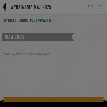
Linki do przejścia
WYDARZENIA MAJ 2025
WYBIERZ REGION:
PODKARPACKIE
MAJ 2025
Brak wydarzeń w tym miesiącu