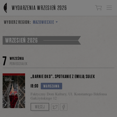
Linki do przejścia
WYDARZENIA WRZESIEŃ 2026
WYBIERZ REGION:
MAZOWIECKIE
WRZESIEŃ 2026
7
WRZEŚNIA
PONIEDZIAŁEK
„BARNIE OKO”. SPOTKANIE Z EMILIĄ SUŁEK
18:00
WARSZAWA
Faktyczny Dom Kultury, Ul. Konstantego Ildefonsa
Gałczyńskiego 12
Rozmowę poprowadzi Mariusz Szczygieł.
WIĘCEJ