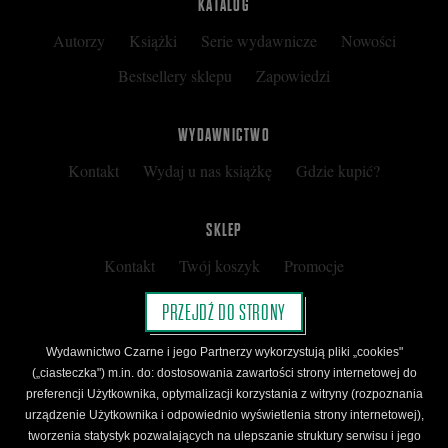
KATALOG
Autorzy
Książki
Serie wydawnicze
Nowości
Faceboo
Bestsellery sklepu
Zapowiedzi
WYDAWNICTWO
Kontakt
Wydaj u nas książkę
Gdzie kupić?
SKLEP
Kontakt
Twój koszyk
Promocje
Kup kartę podarunkową
Nota prawna
PRZEJDŹ DO STRONY
Regulamin
Polityka prywatności
Wydawnictwo Czarne i jego Partnerzy wykorzystują pliki „cookies"
Regulamin Klubu Czarnego
(„ciasteczka") m.in. do: dostosowania zawartości strony internetowej do
preferencji Użytkownika, optymalizacji korzystania z witryny (rozpoznania
Regulamin Karty Podarunkowej
urządzenie Użytkownika i odpowiednio wyświetlenia strony internetowej),
tworzenia statystyk pozwalających na ulepszanie struktury serwisu i jego