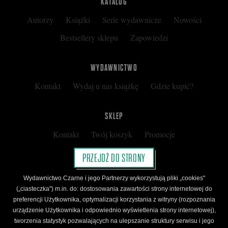
KATALOG
Autorzy
Książki
Serie wydawnicze
Nowości
Facebooku
Bestsellery sklepu
Zapowiedzi
WYDAWNICTWO
Kontakt
Wydaj u nas książkę
Gdzie kupić?
SKLEP
Kontakt
Twój koszyk
Promocje
Kup kartę podarunkową
Nota prawna
PRZEJDŹ DO STRONY
Regulamin
Polityka prywatności
Wydawnictwo Czarne i jego Partnerzy wykorzystują pliki „cookies"
Regulamin Klubu Czarnego
(„ciasteczka") m.in. do: dostosowania zawartości strony internetowej do
preferencji Użytkownika, optymalizacji korzystania z witryny (rozpoznania
Regulamin Karty Podarunkowej
urządzenie Użytkownika i odpowiednio wyświetlenia strony internetowej),
tworzenia statystyk pozwalających na ulepszanie struktury serwisu i jego