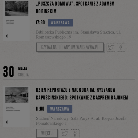
się
„PUSZCZA DOMOWA”. SPOTKANIE Z ADAMEM
ROBIŃSKIM
17:30
WARSZAWA
na
Biblioteka Publiczna im. Stanisława Staszica, ul.
Romaszewskiego 19
CZYTAJ NA BIELANY.UM.WARSZAWA.PL
Facebo
Tweetnij
Podziel
30
MAJA
SOBOTA
się
DZIEŃ REPORTAŻU Z NAGRODĄ IM. RYSZARDA
KAPUŚCIŃSKIEGO: SPOTKANIE Z KASPREM BAJONEM
11:00
WARSZAWA
na
Stadion Narodowy, Sala Paryż A, al. Księcia Józefa
Poniatowskiego 1
Prowadzi: Aleksandra Zbroja
WIĘCEJ
Facebook