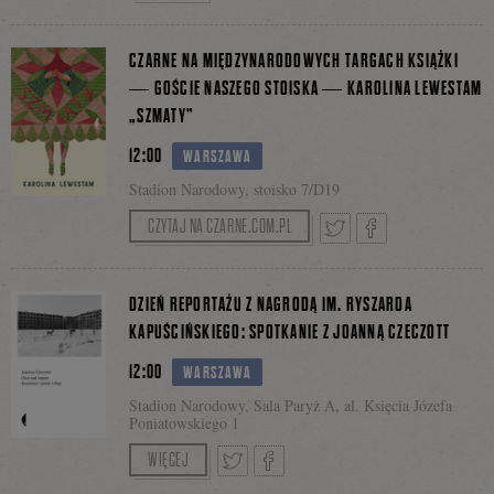
Spotkania tłumaczone na język polski oraz PJM.
W trakcie spotkań będzie można zadać pytania
Tweetnij
Podziel
CZARNE NA MIĘDZYNARODOWYCH TARGACH KSIĄŻKI
autorom i autorkom.
— GOŚCIE NASZEGO STOISKA — KAROLINA LEWESTAM
„SZMATY”
się
12:00
WARSZAWA
Stadion Narodowy, stoisko 7/D19
na
CZYTAJ NA CZARNE.COM.PL
Tweetnij
Podziel
DZIEŃ REPORTAŻU Z NAGRODĄ IM. RYSZARDA
Facebooku
KAPUŚCIŃSKIEGO: SPOTKANIE Z JOANNĄ CZECZOTT
12:00
WARSZAWA
się
Stadion Narodowy, Sala Paryż A, al. Księcia Józefa
Poniatowskiego 1
Prowadzenie Wiktoria Bieliaszyn
WIĘCEJ
na
Spotkania tłumaczone na język polski oraz PJM.