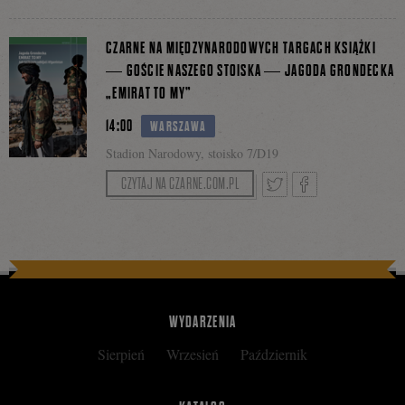
Tweetnij
Podziel
CZARNE NA MIĘDZYNARODOWYCH TARGACH KSIĄŻKI
Facebooku
— GOŚCIE NASZEGO STOISKA — JAGODA GRONDECKA
„EMIRAT TO MY”
się
14:00
WARSZAWA
Stadion Narodowy, stoisko 7/D19
na
CZYTAJ NA CZARNE.COM.PL
Tweetnij
Podziel
Facebooku
się
WYDARZENIA
Sierpień
Wrzesień
Październik
na