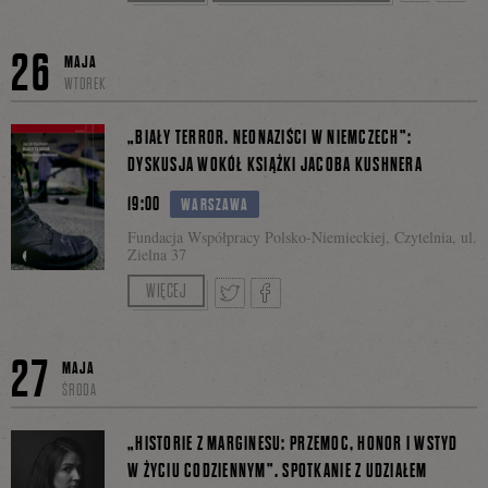
Polskiego Radia
Faceboo
Tweetnij
Podzie
Tłumaczenie: Michał Petryk
26
MAJA
WTOREK
się
„BIAŁY TERROR. NEONAZIŚCI W NIEMCZECH”:
DYSKUSJA WOKÓŁ KSIĄŻKI JACOBA KUSHNERA
19:00
WARSZAWA
na
Fundacja Współpracy Polsko-Niemieckiej, Czytelnia, ul.
Zielna 37
Moderacja: Magdalena Szaniawska-Schwabe
WIĘCEJ
Facebo
Rozmówcy: Artur Domosławski i Jerzy
Tweetnij
Podziel
Haszczyński
27
MAJA
ŚRODA
Darmowa rejestracja na spotkanie:
KLIK
.
się
„HISTORIE Z MARGINESU: PRZEMOC, HONOR I WSTYD
W ŻYCIU CODZIENNYM”. SPOTKANIE Z UDZIAŁEM