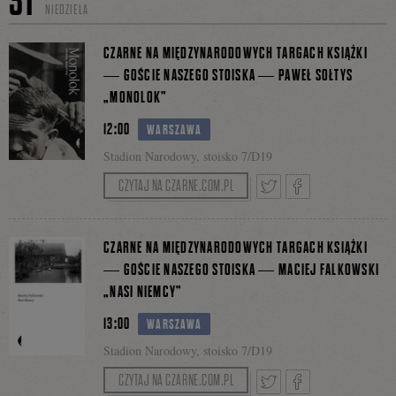
31
9698)
NIEDZIELA
(przy Parku Józefa Polińskiego)
się
CZARNE NA MIĘDZYNARODOWYCH TARGACH KSIĄŻKI
Zapisy: literackiewycieczkirowerowe@gmail.com
— GOŚCIE NASZEGO STOISKA — PAWEŁ SOŁTYS
„MONOLOK”
Przewidywany czas trwania wycieczki - ok. 2 h.
na
12:00
WARSZAWA
Stadion Narodowy, stoisko 7/D19
CZYTAJ NA CZARNE.COM.PL
Facebooku
Tweetnij
Podziel
CZARNE NA MIĘDZYNARODOWYCH TARGACH KSIĄŻKI
— GOŚCIE NASZEGO STOISKA — MACIEJ FALKOWSKI
„NASI NIEMCY”
się
13:00
WARSZAWA
Stadion Narodowy, stoisko 7/D19
na
CZYTAJ NA CZARNE.COM.PL