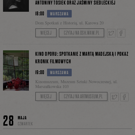
ANTONINY TOSIEK ORAZ JAŚMINY SIEDLECKIEJ
na
18:00
WARSZAWA
Dom Spotkań z Historią, ul. Karowa 20
Rozmowę poprowadzi Błażej Brzostek.
WIĘCEJ
CZYTAJ NA DSH.WAW.PL
Facebooku
Tweetnij
Podziel
KINO OPORU: SPOTKANIE Z MARTĄ MADEJSKĄ I POKAZ
KRONIK FILMOWYCH
19:00
WARSZAWA
się
Kinomuzeum, Muzeum Sztuki Nowoczesnej, ul.
Marszałkowska 103
„Kroniki oporu. Strajki 1989-1994. Po pokazie
WIĘCEJ
CZYTAJ NA ARTMUSEUM.PL
na
odbędzie się rozmowa Michała Oleszczyka
z Martą Madejską, archiwistką społeczną,
Tweetnij
Podziel
28
MAJA
kwerendzistką, reporterką i autorką książek „Aleja
Faceboo
CZWARTEK
Włókniarek” i „Ostatni gasi światło. Przypowieści
o transformacji”.