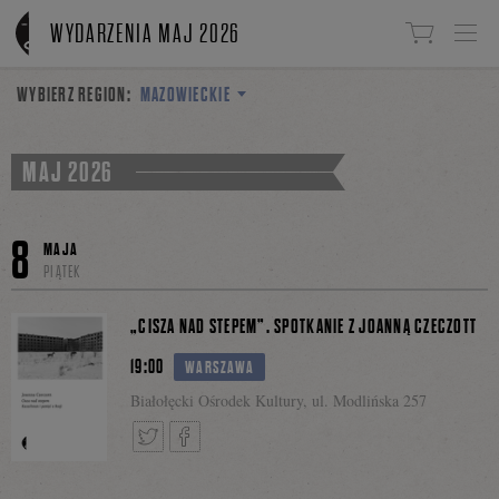
Linki do przejścia
WYDARZENIA MAJ 2026
WYBIERZ REGION:
MAZOWIECKIE
MAJ 2026
8
MAJA
PIĄTEK
„CISZA NAD STEPEM”. SPOTKANIE Z JOANNĄ CZECZOTT
19:00
WARSZAWA
Białołęcki Ośrodek Kultury, ul. Modlińska 257
Tweetnij
Podziel