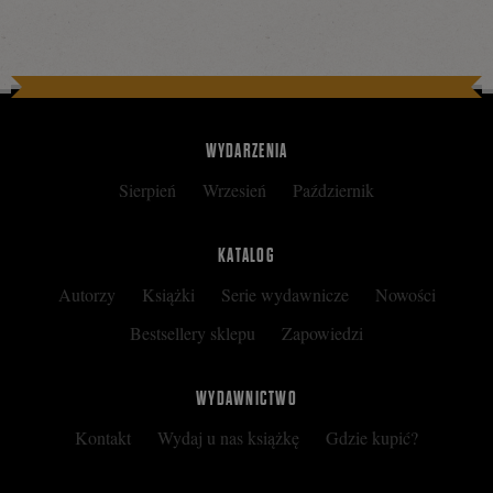
Tweetnij
Podziel
się
WYDARZENIA
Sierpień
Wrzesień
Październik
na
KATALOG
Autorzy
Książki
Serie wydawnicze
Nowości
Facebooku
Bestsellery sklepu
Zapowiedzi
WYDAWNICTWO
Kontakt
Wydaj u nas książkę
Gdzie kupić?