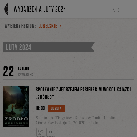
Linki do przejścia
WYDARZENIA LUTY 2024
WYBIERZ REGION:
LUBELSKIE
LUTY 2024
22
LUTEGO
CZWARTEK
SPOTKANIE Z JĘDRZEJEM PASIERSKIM WOKÓŁ KSIĄŻKI
„ŹRÓDŁO”
18:00
LUBLIN
Studio im. Zbigniewa Stepka w Radiu Lublin ,
Obrońców Pokoju 2, 20-030 Lublin