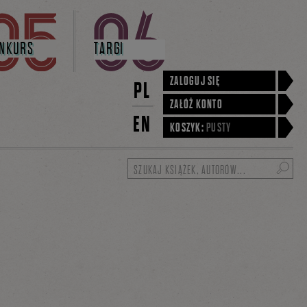
NKURS
TARGI
ZALOGUJ SIĘ
PL
ZAŁÓŻ KONTO
EN
KOSZYK:
PUSTY
Szukaj