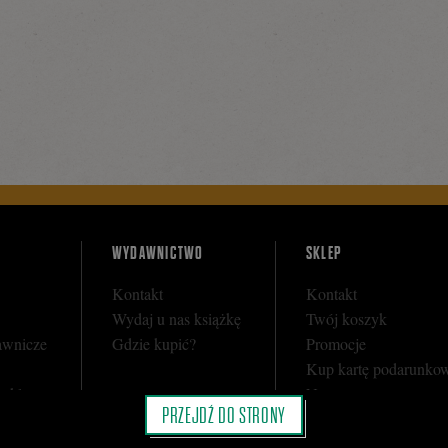
WYDAWNICTWO
SKLEP
Kontakt
Kontakt
Wydaj u nas książkę
Twój koszyk
awnicze
Gdzie kupić?
Promocje
Kup kartę podarunko
y sklepu
Nota prawna
PRZEJDŹ DO STRONY
i
Regulamin
Polityka prywatności