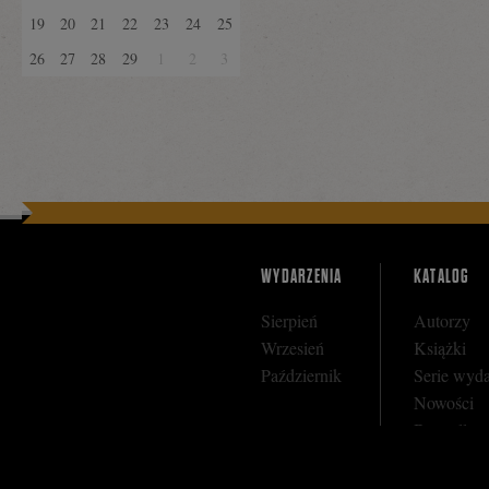
19
20
21
22
23
24
25
26
27
28
29
1
2
3
WYDARZENIA
KATALOG
Sierpień
Autorzy
Wrzesień
Książki
Październik
Serie wyd
Nowości
Bestseller
Zapowiedz