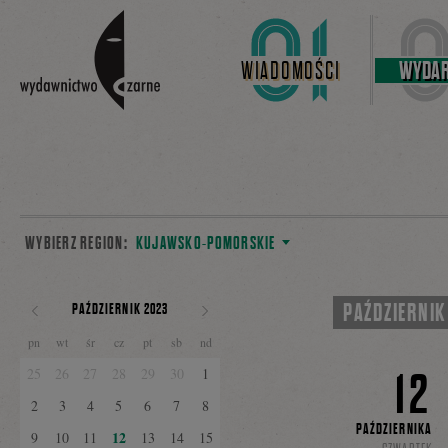
Linki do przejścia
WIADOMOŚCI
WYDAR
WYBIERZ REGION:
KUJAWSKO-POMORSKIE
PAŹDZIERNIK
PAŹDZIERNIK 2023
POPRZEDNI
NASTĘPNY
pn
wt
śr
cz
pt
sb
nd
MIESIĄC
MIESIĄC
12
25
26
27
28
29
30
1
2
3
4
5
6
7
8
PAŹDZIERNIKA
12
9
10
11
13
14
15