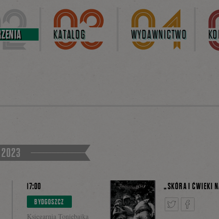
ZENIA
KATALOG
WYDAWNICTWO
KO
 2023
17:00
„SKÓRA I ĆWIEKI 
BYDGOSZCZ
Księgarnia Toniebajka