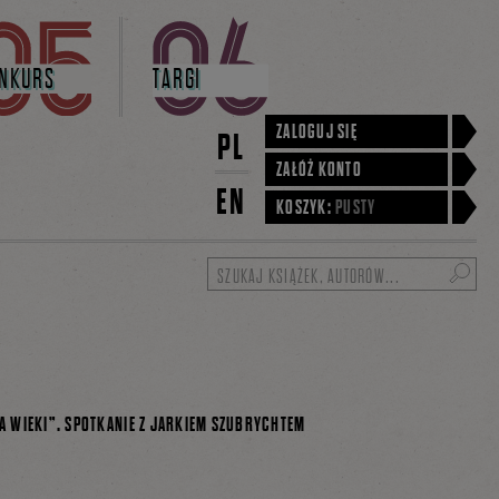
NKURS
TARGI
ZALOGUJ SIĘ
PL
ZAŁÓŻ KONTO
EN
KOSZYK:
PUSTY
Szukaj
NA WIEKI”. SPOTKANIE Z JARKIEM SZUBRYCHTEM