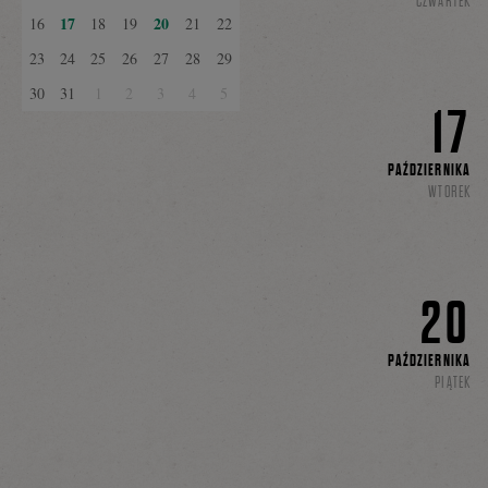
CZWARTEK
17
20
16
18
19
21
22
23
24
25
26
27
28
29
30
31
1
2
3
4
5
17
PAŹDZIERNIKA
WTOREK
20
PAŹDZIERNIKA
PIĄTEK