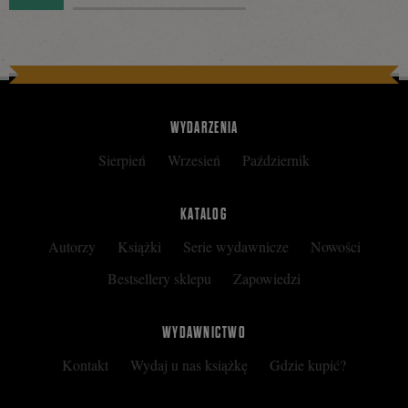
Facebooku
WYDARZENIA
Sierpień
Wrzesień
Październik
KATALOG
Autorzy
Książki
Serie wydawnicze
Nowości
Bestsellery sklepu
Zapowiedzi
WYDAWNICTWO
Kontakt
Wydaj u nas książkę
Gdzie kupić?