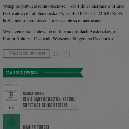
Wstęp po potwierdzeniu obecności – od 4 do 21 sierpnia w Biurze
Festiwalowym, ul. Senatorska 35, tel. 453 065 511, 22 620 55 85;
liczba miejsc ograniczona, miejsca nie są numerowane.
Wydarzenie transmitowane on-line na profilach Austriackiego
Forum Kultury i Festiwalu Warszawa Singera na Facebooku.
CZYTAJ NA SHALOM.ORG.PL
Tweetnij
Podziel
DOWIEDZ SIĘ WIĘCEJ
się
MARIAN TURSKI
XI NIE BĄDŹ OBOJĘTNY. XI THOU
SHALT NOT BE INDIFFERENT
na
MARIAN TURSKI