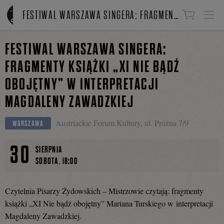
Linki do przejścia
FESTIWAL WARSZAWA SINGERA: FRAGMENTY KSIĄŻKI „XI NIE BĄDŹ OBOJĘTNY” W INTERPRETACJI MAGDALENY ZAWADZKIEJ
FESTIWAL WARSZAWA SINGERA:
FRAGMENTY KSIĄŻKI „XI NIE BĄDŹ
OBOJĘTNY” W INTERPRETACJI
MAGDALENY ZAWADZKIEJ
Austriackie Forum Kultury, ul. Próżna 7/9
WARSZAWA
30
SIERPNIA
,
SOBOTA
18:00
Czytelnia Pisarzy Żydowskich – Mistrzowie czytają: fragmenty
książki „XI Nie bądź obojętny” Mariana Turskiego w interpretacji
Magdaleny Zawadzkiej.