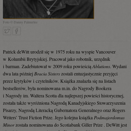
Foto © Danny Palmerlee
Tweetnij
Podziel
Patrick deWitt urodził się w 1975 roku na wyspie Vancouver
w Kolumbii Brytyjskiej. Pracował jako robotnik, urzędnik
i barman. Zadebiutował w 2009 roku powieścią
Ablutions
. Wydani
się
dwa lata później
Bracia Sisters
zostali entuzjastycznie przyjęci
przez krytyków i czytelników. Książka znalazła się na listach
bestsellerów, była nominowana m.in. do Nagrody Bookera
na
i Nagrody im. Waltera Scotta dla najlepszej powieści historycznej,
została także wyróżniona Nagrodą Kanadyjskiego Stowarzyszenia
Pisarzy, Nagrodą Literacką Gubernatora Generalnego oraz Rogers
Facebooku
Writers’ Trust Fiction Prize. Jego kolejna książka
Podmajordomus
Minor
została nominowana do Scotiabank Giller Prize . DeWitt jest