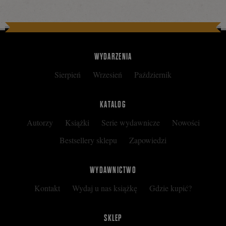
WYDARZENIA
Sierpień
Wrzesień
Październik
KATALOG
Autorzy
Książki
Serie wydawnicze
Nowości
Bestsellery sklepu
Zapowiedzi
WYDAWNICTWO
Kontakt
Wydaj u nas książkę
Gdzie kupić?
SKLEP