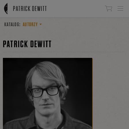
Linki do przejścia
PATRICK DEWITT
KATALOG:
AUTORZY
PATRICK DEWITT